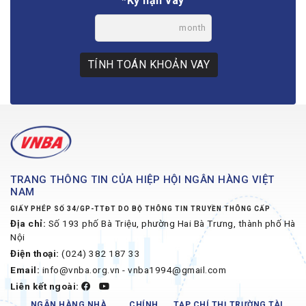
*Kỳ hạn vay
month
TÍNH TOÁN KHOẢN VAY
TRANG THÔNG TIN CỦA HIỆP HỘI NGÂN HÀNG VIỆT
NAM
GIẤY PHÉP SỐ 34/GP-TTĐT DO BỘ THÔNG TIN TRUYỀN THÔNG CẤP
Địa chỉ:
Số 193 phố Bà Triệu, phường Hai Bà Trưng, thành phố Hà
Nội
Điện thoại:
(024) 382 187 33
Email:
info@vnba.org.vn - vnba1994@gmail.com
Liên kết ngoài:
NGÂN HÀNG NHÀ
CHÍNH
TẠP CHÍ THỊ TRƯỜNG TÀI