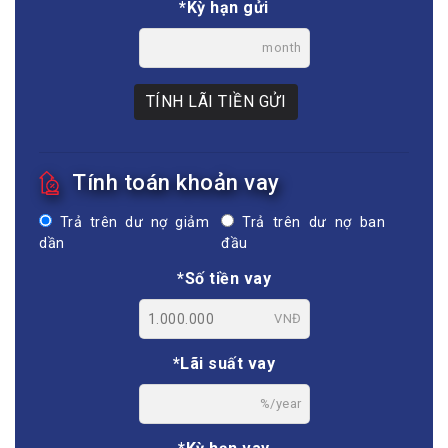
*Kỳ hạn gửi
month
TÍNH LÃI TIỀN GỬI
Tính toán khoản vay
Trả trên dư nợ giảm
Trả trên dư nợ ban
dần
đầu
*Số tiền vay
VNĐ
*Lãi suất vay
%/year