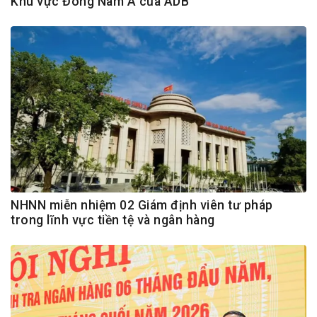
Khu vực Đông Nam Á của ADB
NHNN miễn nhiệm 02 Giám định viên tư pháp
trong lĩnh vực tiền tệ và ngân hàng