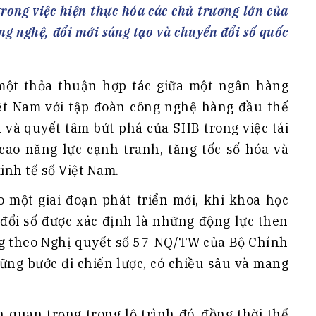
h Tiêu dùng
rong việc hiện thực hóa các chủ trương lớn của
tài sản
ng nghệ, đổi mới sáng tạo và chuyển đổi số quốc
oán –Thẻ
 trị
một thỏa thuận hợp tác giữa một ngân hàng
iệc làm
t Nam với tập đoàn công nghệ hàng đầu thế
 SẢN
TUYỂN DỤNG
 và quyết tâm bứt phá của SHB trong việc tái
ao năng lực cạnh tranh, tăng tốc số hóa và
inh tế số Việt Nam.
 một giai đoạn phát triển mới, khi khoa học
 đổi số được xác định là những động lực then
g theo Nghị quyết số 57-NQ/TW của Bộ Chính
ững bước đi chiến lược, có chiều sâu và mang
h quan trọng trong lộ trình đó, đồng thời thể