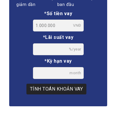
giảm dần
ban đầu
*Số tiền vay
VNĐ
*Lãi suất vay
%/year
*Kỳ hạn vay
month
TÍNH TOÁN KHOẢN VAY