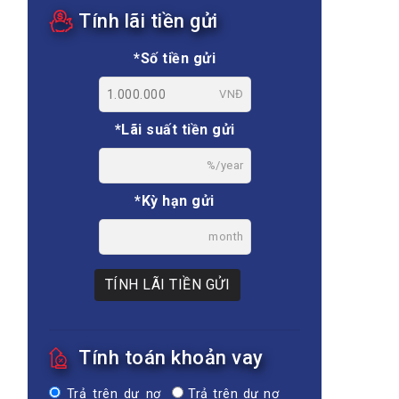
Tính lãi tiền gửi
*Số tiền gửi
VNĐ
*Lãi suất tiền gửi
%/year
*Kỳ hạn gửi
month
TÍNH LÃI TIỀN GỬI
Tính toán khoản vay
Trả trên dư nợ
Trả trên dư nợ