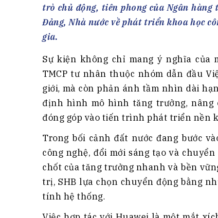
Tài chín
Bộ Chuẩn mực Đạo đức nghề nghiệp
trò chủ động, tiên phong của Ngân hàng t
Đấu giá 
Đối tác
Đảng, Nhà nước về phát triển khoa học cô
Thanh t
gia.
Nhà quản
Sự kiện không chỉ mang ý nghĩa của 
Cơ hội v
TMCP tư nhân thuộc nhóm dẫn đầu Việ
GÓP Ý CHÍNH SÁCH
ĐẤU GIÁ TÀI
giới, mà còn phản ánh tầm nhìn dài hạn
định hình mô hình tăng trưởng, nâng c
Dự thảo luật
đóng góp vào tiến trình phát triển nền k
Tư vấn – Hỏi đáp
Tra cứu văn bản
Trong bối cảnh đất nước đang bước vào
công nghệ, đổi mới sáng tạo và chuyển
chốt của tăng trưởng nhanh và bền vữn
trị, SHB lựa chọn chuyển động bằng nh
tính hệ thống.
Việc hợp tác với Huawei là một mắt xíc