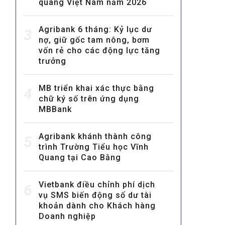
quang Việt Nam năm 2026
Agribank 6 tháng: Kỷ lục dư
3
nợ, giữ gốc tam nông, bơm
vốn rẻ cho các động lực tăng
trưởng
MB triển khai xác thực bằng
MULTIMEDIA
4
chữ ký số trên ứng dụng
Video
MBBank
E-magazines
Agribank khánh thành công
5
Photos
trình Trường Tiểu học Vĩnh
Quang tại Cao Bằng
Vietbank điều chỉnh phí dịch
6
vụ SMS biến động số dư tài
khoản dành cho Khách hàng
Doanh nghiệp