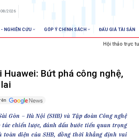
/08/2026
 - NGHIÊN CỨU
GÓP Ý CHÍNH SÁCH
ĐẤU GIÁ TÀI SẢN
HỘI VIÊN
Hội thảo trực tuyến "Cẩm na
Danh sách hội viên
Gia nhập VNBA
 VNBA
i Huawei: Bứt phá công nghệ,
 Tuần VNBA
lai
trên
gân hàng
t
Sài Gòn – Hà Nội (SHB) và Tập đoàn Công nghệ
 tác chiến lược, đánh dấu bước tiến quan trọng
 toàn diện của SHB, đồng thời khẳng định vai