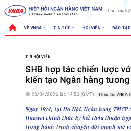
HIỆP HỘI NGÂN HÀNG VIỆT NAM
Thứ năm, 06
VIETNAM BANK'S ASSOCIATION
VỀ VNBA
TIN TỨC
HỘI VIÊN
ĐÀO TẠO
Về VNBA
TIN TỨC
Cơ cấu tổ chức
Tin Hiệp hội
Sơ đồ tổ chức
Sự kiện
TIN HỘI VIÊN
Hội đồng Hiệp hội
30 năm
SHB hợp tác chiến lược vớ
Thường trực Hiệp hội
Bản tin
kiến tạo Ngân hàng tương 
Cơ quan Thường trực
Tin Hội viên
20/04/2026 lúc 14:50 (GMT)
Theo dõi VNBA 
Điều lệ
Tin ngành n
Lịch sử phát triển
Topic nổi bậ
Ngày 19/4, tại Hà Nội, Ngân hàng TMCP 
VNBA các thời kỳ
Đào tạo
Huawei chính thức ký kết thỏa thuận hợp
Fintech
Thành tích – Giải thưởng
trong hành trình chuyển đổi mạnh mẽ và