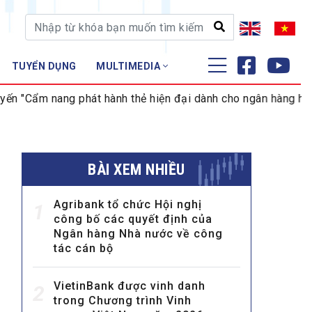
TUYỂN DỤNG
MULTIMEDIA
ĐÀO TẠO - NGHIÊN CỨU
ng phát hành thẻ hiện đại dành cho ngân hàng hiện đại"
Nghiệp vụ - Chứng chỉ
Tập huấn
BÀI XEM NHIỀU
Agribank tổ chức Hội nghị
1
công bố các quyết định của
Ngân hàng Nhà nước về công
tác cán bộ
VietinBank được vinh danh
2
trong Chương trình Vinh