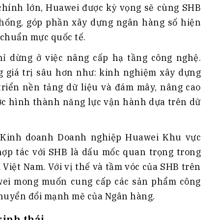
chính lớn, Huawei được kỳ vọng sẽ cùng SHB
hống, góp phần xây dựng ngân hàng số hiện
o chuẩn mực quốc tế.
ỉ dừng ở việc nâng cấp hạ tầng công nghệ.
 giá trị sâu hơn như: kinh nghiệm xây dựng
triển nền tảng dữ liệu và đám mây, nâng cao
ớc hình thành năng lực vận hành dựa trên dữ
h Kinh doanh Doanh nghiệp Huawei Khu vực
hợp tác với SHB là dấu mốc quan trọng trong
i Việt Nam. Với vị thế và tầm vóc của SHB trên
awei mong muốn cung cấp các sản phẩm công
 chuyển đổi mạnh mẽ của Ngân hàng.
sinh thái