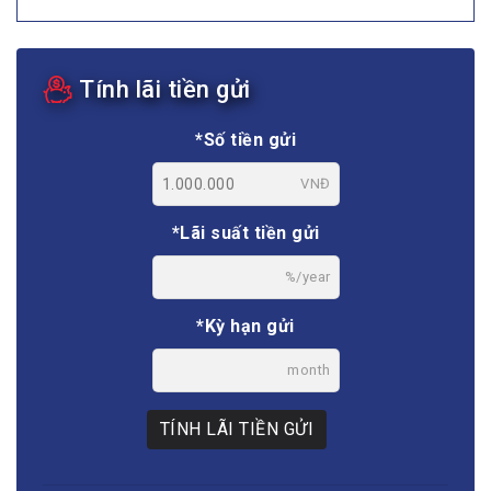
Tính lãi tiền gửi
*Số tiền gửi
VNĐ
*Lãi suất tiền gửi
%/year
*Kỳ hạn gửi
month
TÍNH LÃI TIỀN GỬI