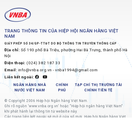
TRANG THÔNG TIN CỦA HIỆP HỘI NGÂN HÀNG VIỆT
NAM
GIẤY PHÉP SỐ 34/GP-TTĐT DO BỘ THÔNG TIN TRUYỀN THÔNG CẤP
Địa chỉ:
Số 193 phố Bà Triệu, phường Hai Bà Trưng, thành phố Hà
Nội
Điện thoại:
(024) 382 187 33
Email:
info@vnba.org.vn - vnba1994@gmail.com
Liên kết ngoài:
NGÂN HÀNG NHÀ
CHÍNH
TẠP CHÍ THỊ TRƯỜNG TÀI
NƯỚC VIỆT NAM
PHỦ
CHÍNH TIỀN TỆ
© Copyright 2006 Hiệp hội Ngân hàng Việt Nam.
Ghi rõ nguồn 'www.vnba.org.vn' hoặc "Hiệp hội ngân hàng Việt Nam"
khi phát hành lại thông tin từ website này.
Các trang liên kết ngoài sẽ mở ở cửa sổ mới, Hiệp hội Ngân hàng Việt
Nam không chịu trách nhiệm về nội dung các trang liên kết ngoài.