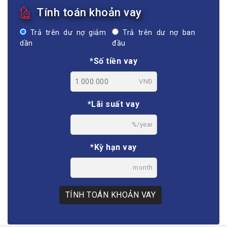
Tính toán khoản vay
Trả trên dư nợ giảm
Trả trên dư nợ ban
dần
đầu
*Số tiền vay
VNĐ
*Lãi suất vay
%/year
*Kỳ hạn vay
month
TÍNH TOÁN KHOẢN VAY