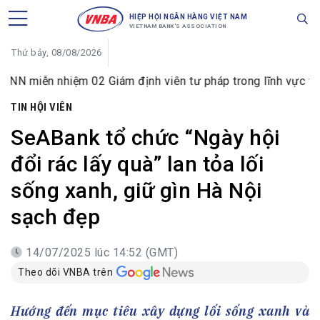
HIỆP HỘI NGÂN HÀNG VIỆT NAM
VIETNAM BANK'S ASSOCIATION
Thứ bảy, 08/08/2026
nhiệm 02 Giám định viên tư pháp trong lĩnh vực tiền tệ và n
TIN HỘI VIÊN
SeABank tổ chức “Ngày hội
đổi rác lấy quà” lan tỏa lối
sống xanh, giữ gìn Hà Nội
sạch đẹp
14/07/2025 lúc 14:52 (GMT)
Theo dõi VNBA trên
Hướng đến mục tiêu xây dựng lối sống xanh và