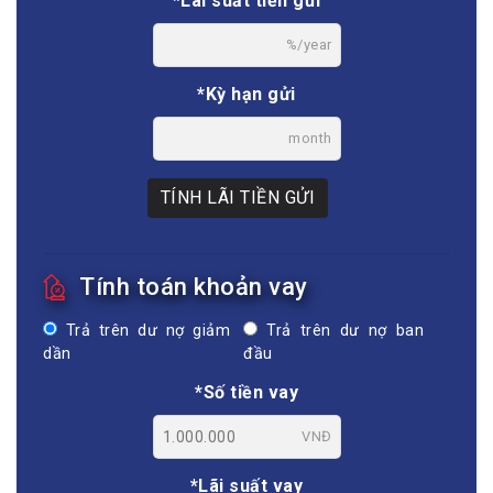
*Lãi suất tiền gửi
%/year
*Kỳ hạn gửi
month
TÍNH LÃI TIỀN GỬI
Tính toán khoản vay
Trả trên dư nợ giảm
Trả trên dư nợ ban
dần
đầu
*Số tiền vay
VNĐ
*Lãi suất vay