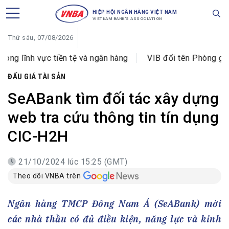
HIỆP HỘI NGÂN HÀNG VIỆT NAM
VIETNAM BANK'S ASSOCIATION
Thứ sáu, 07/08/2026
nh vực tiền tệ và ngân hàng
VIB đổi tên Phòng giao dịc
ĐẤU GIÁ TÀI SẢN
SeABank tìm đối tác xây dựng
web tra cứu thông tin tín dụng
CIC-H2H
21/10/2024 lúc 15:25 (GMT)
Theo dõi VNBA trên
Ngân hàng TMCP Đông Nam Á (SeABank) mời
các nhà thầu có đủ điều kiện, năng lực và kinh