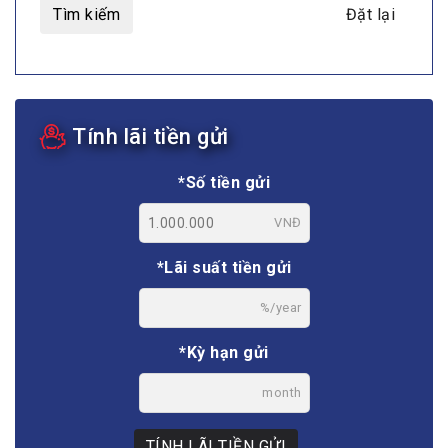
Tìm kiếm
Đặt lại
Tính lãi tiền gửi
*Số tiền gửi
VNĐ
*Lãi suất tiền gửi
%/year
*Kỳ hạn gửi
month
TÍNH LÃI TIỀN GỬI