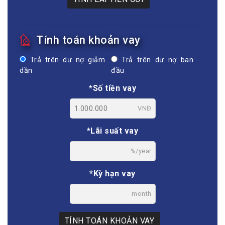
Tính toán khoản vay
Trả trên dư nợ giảm
Trả trên dư nợ ban
dần
đầu
*Số tiền vay
VNĐ
*Lãi suất vay
%/year
*Kỳ hạn vay
month
TÍNH TOÁN KHOẢN VAY