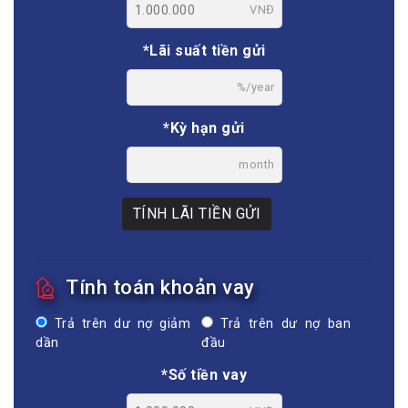
VNĐ
*Lãi suất tiền gửi
%/year
*Kỳ hạn gửi
month
TÍNH LÃI TIỀN GỬI
Tính toán khoản vay
Trả trên dư nợ giảm
Trả trên dư nợ ban
dần
đầu
*Số tiền vay