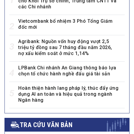
cho Khối Trụ sở chính, Trung tâm CNTT và
các Chi nhánh
Vietcombank bổ nhiệm 3 Phó Tổng Giám
2
đốc mới
Agribank: Nguồn vốn huy động vượt 2,5
3
triệu tỷ đồng sau 7 tháng đầu năm 2026,
nợ xấu kiểm soát ở mức 1,14%
LPBank Chi nhánh An Giang thông báo lựa
4
chọn tổ chức hành nghề đấu giá tài sản
Hoàn thiện hành lang pháp lý, thúc đẩy ứng
5
dụng AI an toàn và hiệu quả trong ngành
Ngân hàng
TRA CỨU VĂN BẢN