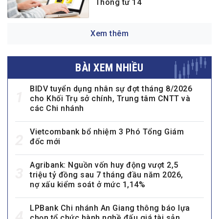
Thông tư 14
Xem thêm
BÀI XEM NHIỀU
BIDV tuyển dụng nhân sự đợt tháng 8/2026
1
cho Khối Trụ sở chính, Trung tâm CNTT và
các Chi nhánh
Vietcombank bổ nhiệm 3 Phó Tổng Giám
2
đốc mới
Agribank: Nguồn vốn huy động vượt 2,5
3
triệu tỷ đồng sau 7 tháng đầu năm 2026,
nợ xấu kiểm soát ở mức 1,14%
LPBank Chi nhánh An Giang thông báo lựa
4
chọn tổ chức hành nghề đấu giá tài sản