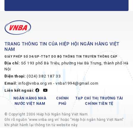
TRANG THÔNG TIN CỦA HIỆP HỘI NGÂN HÀNG VIỆT
NAM
GIẤY PHÉP SỐ 34/GP-TTĐT DO BỘ THÔNG TIN TRUYỀN THÔNG CẤP
Địa chỉ:
Số 193 phố Bà Triệu, phường Hai Bà Trưng, thành phố Hà
Nội
Điện thoại:
(024) 382 187 33
Email:
info@vnba.org.vn - vnba1994@gmail.com
Liên kết ngoài:
NGÂN HÀNG NHÀ
CHÍNH
TẠP CHÍ THỊ TRƯỜNG TÀI
NƯỚC VIỆT NAM
PHỦ
CHÍNH TIỀN TỆ
© Copyright 2006 Hiệp hội Ngân hàng Việt Nam.
Ghi rõ nguồn 'www.vnba.org.vn' hoặc "Hiệp hội ngân hàng Việt Nam"
khi phát hành lại thông tin từ website này.
Các trang liên kết ngoài sẽ mở ở cửa sổ mới, Hiệp hội Ngân hàng Việt