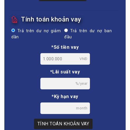
Tính toán khoản vay
Trả trên dư nợ giảm
Trả trên dư nợ ban
dần
đầu
*Số tiền vay
VNĐ
*Lãi suất vay
%/year
*Kỳ hạn vay
month
TÍNH TOÁN KHOẢN VAY