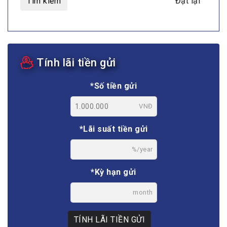
Tìm kiếm
Đặt lại
Tính lãi tiền gửi
*Số tiền gửi
VNĐ
*Lãi suất tiền gửi
%/year
*Kỳ hạn gửi
month
TÍNH LÃI TIỀN GỬI