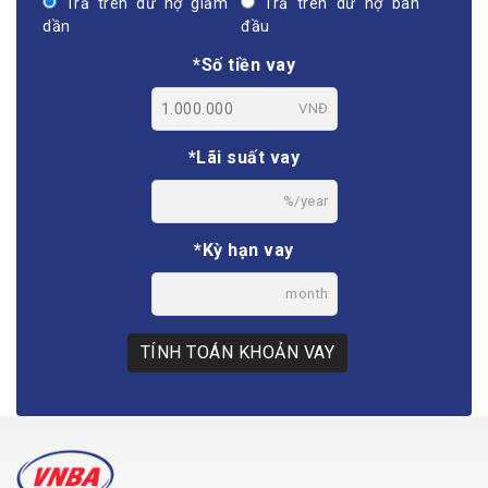
Trả trên dư nợ giảm
Trả trên dư nợ ban
dần
đầu
*Số tiền vay
VNĐ
*Lãi suất vay
%/year
*Kỳ hạn vay
month
TÍNH TOÁN KHOẢN VAY