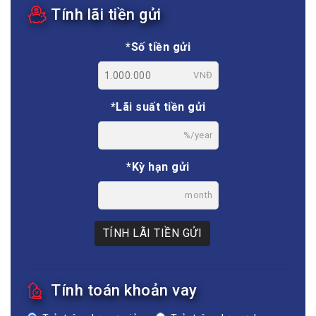
Tính lãi tiền gửi
*Số tiền gửi
VNĐ
*Lãi suất tiền gửi
%/year
*Kỳ hạn gửi
month
TÍNH LÃI TIỀN GỬI
Tính toán khoản vay