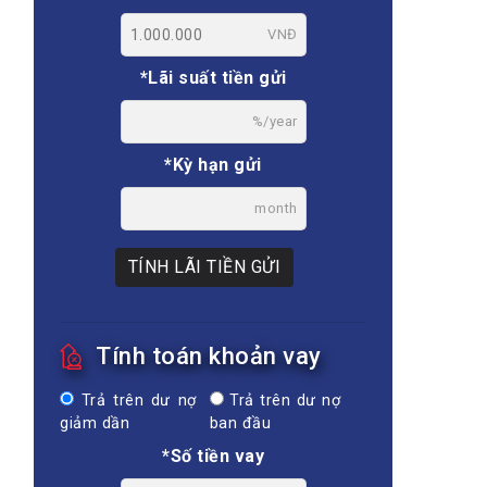
VNĐ
*Lãi suất tiền gửi
%/year
*Kỳ hạn gửi
month
TÍNH LÃI TIỀN GỬI
Tính toán khoản vay
Trả trên dư nợ
Trả trên dư nợ
giảm dần
ban đầu
*Số tiền vay