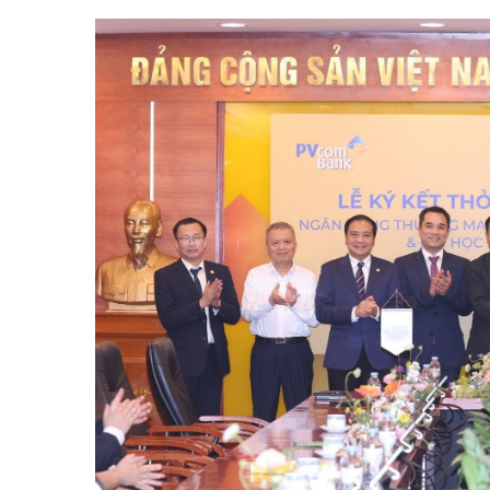
Tài chín
Bộ Chuẩn mực Đạo đức nghề nghiệp
Đấu giá 
Đối tác
Thanh t
Nhà quản
Cơ hội v
GÓP Ý CHÍNH SÁCH
ĐẤU GIÁ TÀI
Dự thảo luật
Tư vấn – Hỏi đáp
Tra cứu văn bản