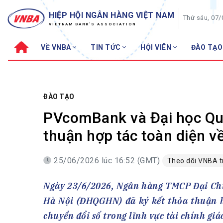
HIỆP HỘI NGÂN HÀNG VIỆT NAM
Thứ sáu, 07
VIETNAM BANK'S ASSOCIATION
VỀ VNBA
TIN TỨC
HỘI VIÊN
ĐÀO TẠO
Về VNBA
TIN TỨC
Cơ cấu tổ chức
Tin Hiệp hội
Sơ đồ tổ chức
Sự kiện
ĐÀO TẠO
Hội đồng Hiệp hội
30 năm
PVcomBank và Đại học Quố
Thường trực Hiệp hội
Bản tin
thuận hợp tác toàn diện về
Cơ quan Thường trực
Tin Hội viên
25/06/2026 lúc 16:52 (GMT)
Theo dõi VNBA 
Điều lệ
Tin ngành n
Lịch sử phát triển
Topic nổi bậ
Ngày 23/6/2026, Ngân hàng TMCP Đại Ch
VNBA các thời kỳ
Đào tạo
Hà Nội (ĐHQGHN) đã ký kết thỏa thuận h
Fintech
Thành tích – Giải thưởng
chuyển đổi số trong lĩnh vực tài chính giá