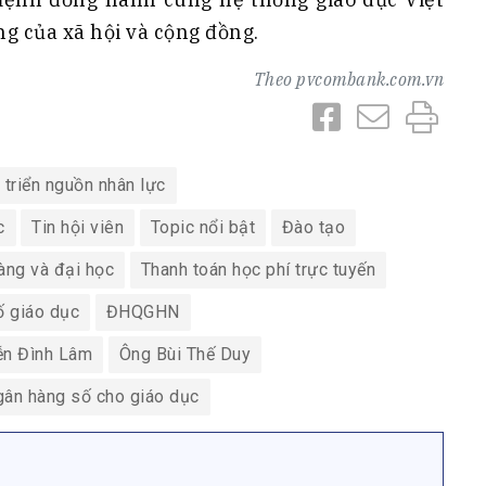
g của xã hội và cộng đồng.
Theo
pvcombank.com.vn
 triển nguồn nhân lực
c
Tin hội viên
Topic nổi bật
Đào tạo
àng và đại học
Thanh toán học phí trực tuyến
ố giáo dục
ĐHQGHN
n Đình Lâm
Ông Bùi Thế Duy
gân hàng số cho giáo dục