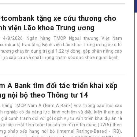
etcombank tặng xe cứu thương cho
nh viện Lão khoa Trung ương
y 4/8/2026, Ngân hàng TMCP Ngoại thương Việt Nam
tcombank) trao tặng Bệnh viện Lão khoa Trung ương xe ô tô
thương chuyên dụng trị giá 1,22 tỷ đồng, góp phần nâng cao
 lực cấp cứu và chất lượng chăm sóc sức khỏe người bệnh.
m A Bank tìm đối tác triển khai xếp
ng nội bộ theo Thông tư 14
 hàng TMCP Nam Á (Nam A Bank) vừa thông báo mời các
h nghiệp có đủ năng lực, kinh nghiệm và điều kiện tham gia
giá cạnh tranh đối với gói dịch vụ tư vấn triển khai dự án rà
 và cập nhật tính toán tài sản có rủi ro tín dụng (RWA) theo
ng pháp xếp hạng nội bộ (Internal Ratings-Based - IRB),