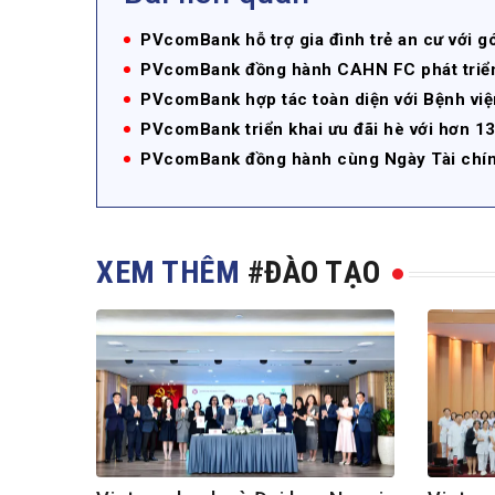
PVcomBank hỗ trợ gia đình trẻ an cư với g
PVcomBank đồng hành CAHN FC phát triển
PVcomBank hợp tác toàn diện với Bệnh vi
PVcomBank triển khai ưu đãi hè với hơn 1
PVcomBank đồng hành cùng Ngày Tài chín
XEM THÊM
#ĐÀO TẠO