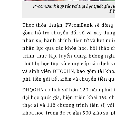
PVcomBank hợp tác với Đại học Quốc gia Hà 
PV
Theo thỏa thuận, PVcomBank sẽ đồng
gồm: hỗ trợ chuyển đổi số và xây dựng
nhân sự, hành chính điện tử và kết nối 
nhân lực qua các khóa học, hội thảo c
trình thực tập, tuyển dụng, hướng nghi
thiết bị học tập; và cung cấp các dịch 
và sinh viên ĐHQGHN, bao gồm tài khoả
phí, tiền gửi tiết kiệm và chuyển tiền qu
ĐHQGHN có lịch sử hơn 120 năm phát t
đại học quốc gia, hiện triển khai 190 c
thạc sĩ và 118 chương trình tiến sĩ, vớ
khoa học, trong đó có gần 500 giáo sư, ph