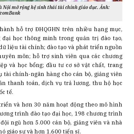
Nội mở rộng hệ sinh thái tài chính giáo dục. Ảnh:
comBank
 hành hỗ trợ ĐHQGHN trên nhiều hạng mục,
 đại học thông minh trong quản trị đào tạo,
dữ liệu tài chính; đào tạo và phát triển nguồn
huyên môn; hỗ trợ sinh viên qua các chương
ệp và học bổng; đầu tư cơ sở vật chất, trang
vụ tài chính-ngân hàng cho cán bộ, giảng viên
n thanh toán, dịch vụ trả lương, thu hộ học
ốc tế.
riển và hơn 30 năm hoạt động theo mô hình
hương trình đào tạo đại học, 198 chương trình
i đội ngũ hơn 5.000 cán bộ, giảng viên và nhà
ó giáo sư và hơn 1.600 tiến sĩ.