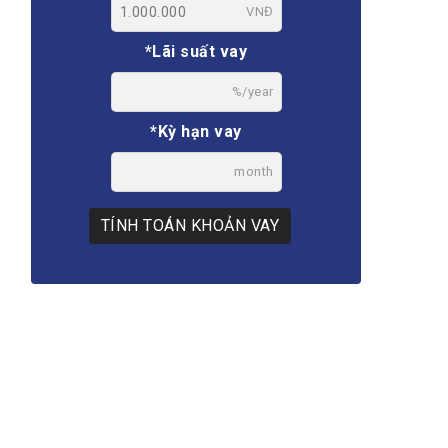
VNĐ
*Lãi suất vay
%/year
*Kỳ hạn vay
month
TÍNH TOÁN KHOẢN VAY