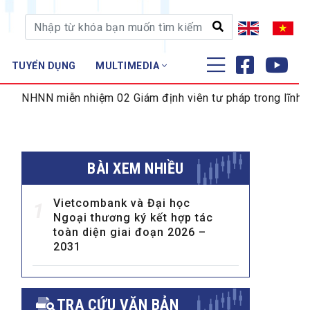
TUYỂN DỤNG
MULTIMEDIA
ĐÀO TẠO - NGHIÊN CỨU
iễn nhiệm 02 Giám định viên tư pháp trong lĩnh vực tiền tệ 
Nghiệp vụ - Chứng chỉ
Tập huấn
BÀI XEM NHIỀU
Vietcombank và Đại học
1
Ngoại thương ký kết hợp tác
toàn diện giai đoạn 2026 –
2031
TRA CỨU VĂN BẢN