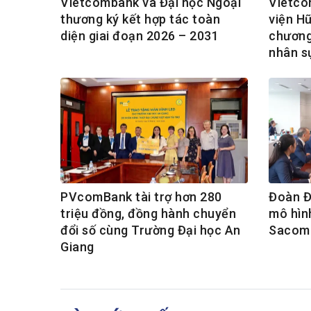
Vietcombank và Đại học Ngoại
Vietco
thương ký kết hợp tác toàn
viện Hữ
diện giai đoạn 2026 – 2031
chương
nhân s
PVcomBank tài trợ hơn 280
Đoàn Đạ
triệu đồng, đồng hành chuyển
mô hình
đổi số cùng Trường Đại học An
Sacom
Giang