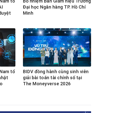
 Nam tổ
Bổ nhiệm Ban Giám hiệu Trường
AI
Đại học Ngân hàng TP. Hồ Chí
duyệt
Minh
 Nam tổ
BIDV đồng hành cùng sinh viên
nhật
giải bài toán tài chính số tại
ro
The Moneyverse 2026