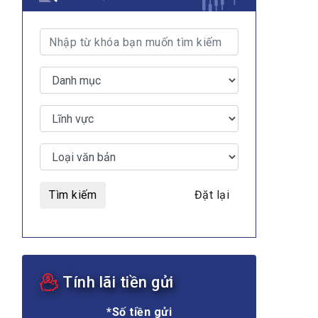
MULTIMEDIA
Video
E-magazines
Tìm kiếm
Photos
Đặt lại
Tính lãi tiền gửi
*Số tiền gửi