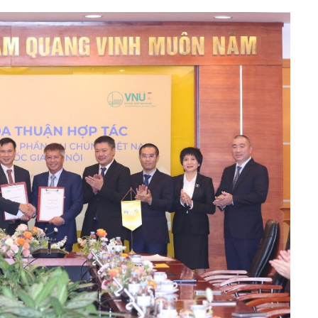
h Tiêu dùng
tài sản
oán –Thẻ
 trị
iệc làm
 SẢN
TUYỂN DỤNG