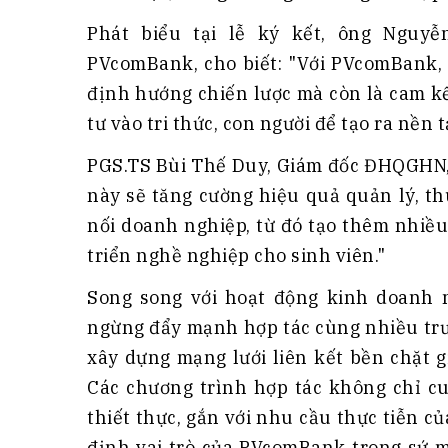
Phát biểu tại lễ ký kết, ông Nguy
PVcomBank, cho biết: "Với PVcomBank, 
định hướng chiến lược mà còn là cam kế
tư vào tri thức, con người để tạo ra nền 
PGS.TS Bùi Thế Duy, Giám đốc ĐHQGHN, 
này sẽ tăng cường hiệu quả quản lý, th
nối doanh nghiệp, từ đó tạo thêm nhiều 
triển nghề nghiệp cho sinh viên."
Song song với hoạt động kinh doanh
ngừng đẩy mạnh hợp tác cùng nhiều trườ
xây dựng mạng lưới liên kết bền chặt 
Các chương trình hợp tác không chỉ cu
thiết thực, gắn với nhu cầu thực tiễn c
định vai trò của PVcomBank trong sứ 