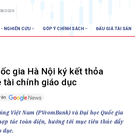
/08/2026
 - NGHIÊN CỨU
GÓP Ý CHÍNH SÁCH
ĐẤU GIÁ TÀI SẢN
HỘI VIÊN
NHNN m
Danh sách hội viên
Gia nhập VNBA
 VNBA
c gia Hà Nội ký kết thỏa
 Tuần VNBA
 tài chính giáo dục
trên
gân hàng
t
úng Việt Nam (PVcomBank) và Đại học Quốc gia
ợp tác toàn diện, hướng tới mục tiêu thúc đẩy
o dục.