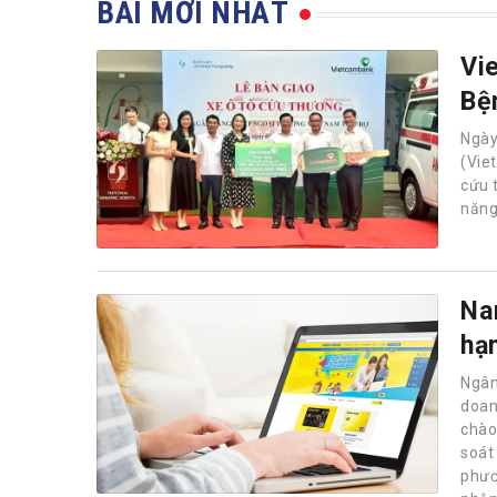
BÀI MỚI NHẤT
Vi
Bệ
Ngà
(Vie
cứu 
năng
Na
hạ
Ngân
doan
chào 
soát
phươ