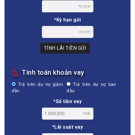
%/year
*Kỳ hạn gửi
month
TÍNH LÃI TIỀN GỬI
Tính toán khoản vay
Trả trên dư nợ giảm
Trả trên dư nợ ban
dần
đầu
*Số tiền vay
VNĐ
*Lãi suất vay