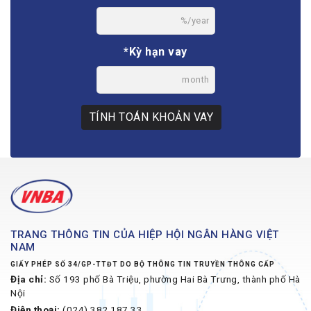
%/year
*Kỳ hạn vay
month
TÍNH TOÁN KHOẢN VAY
TRANG THÔNG TIN CỦA HIỆP HỘI NGÂN HÀNG VIỆT
NAM
GIẤY PHÉP SỐ 34/GP-TTĐT DO BỘ THÔNG TIN TRUYỀN THÔNG CẤP
Địa chỉ:
Số 193 phố Bà Triệu, phường Hai Bà Trưng, thành phố Hà
Nội
Điện thoại:
(024) 382 187 33