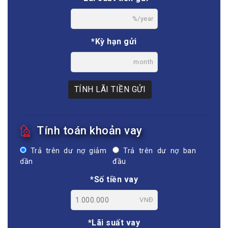
%/year
*Kỳ hạn gửi
month
TÍNH LÃI TIỀN GỬI
Tính toán khoản vay
Trả trên dư nợ giảm
Trả trên dư nợ ban
dần
đầu
*Số tiền vay
VNĐ
*Lãi suất vay