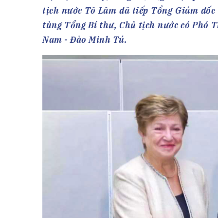
Tài chín
Bộ Chuẩn mực Đạo đức nghề nghiệp
tịch nước Tô Lâm đã tiếp Tổng Giám đốc 
Đấu giá 
Đối tác
tùng Tổng Bí thư, Chủ tịch nước có Phó 
Thanh t
Nam - Đào Minh Tú.
Nhà quản
Cơ hội v
GÓP Ý CHÍNH SÁCH
ĐẤU GIÁ TÀI
Dự thảo luật
Tư vấn – Hỏi đáp
Tra cứu văn bản