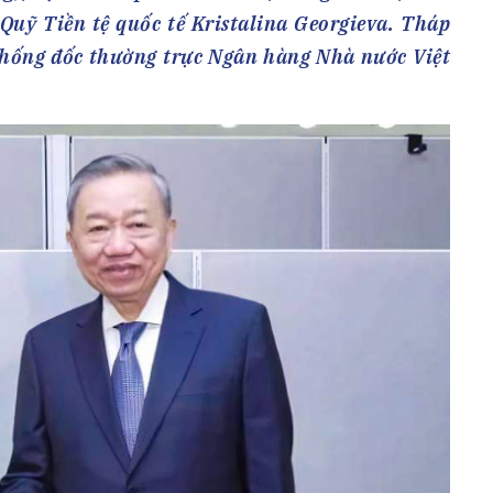
h Tiêu dùng
Quỹ Tiền tệ quốc tế Kristalina Georgieva. Tháp
tài sản
Thống đốc thường trực Ngân hàng Nhà nước Việt
oán –Thẻ
 trị
iệc làm
 SẢN
TUYỂN DỤNG