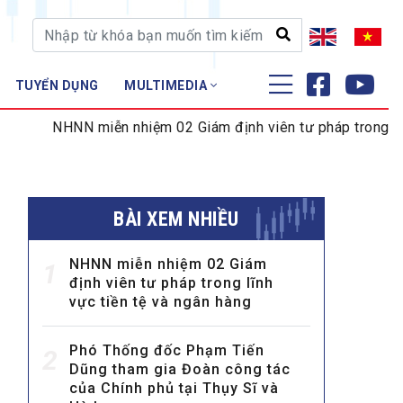
TUYỂN DỤNG
MULTIMEDIA
ĐÀO TẠO - NGHIÊN CỨU
NN miễn nhiệm 02 Giám định viên tư pháp trong lĩnh vực tiền
Nghiệp vụ - Chứng chỉ
Tập huấn
BÀI XEM NHIỀU
NHNN miễn nhiệm 02 Giám
1
định viên tư pháp trong lĩnh
vực tiền tệ và ngân hàng
Phó Thống đốc Phạm Tiến
2
Dũng tham gia Đoàn công tác
của Chính phủ tại Thụy Sĩ và