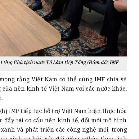
í thư, Chủ tịch nước Tô Lâm tiếp Tổng Giám đốc IMF
 mong rằng Việt Nam có thể cùng IMF chia sẻ
của nền kinh tế Việt Nam với các nước khác,
i.
ghị IMF tiếp tục hỗ trợ Việt Nam hiện thực hóa
c đẩy tái cơ cấu nền kinh tế, đổi mới mô hình
 xanh và phát triển các công nghệ mới, trong
 an sinh xã hội, xóa đói giảm nghèo theo tinh