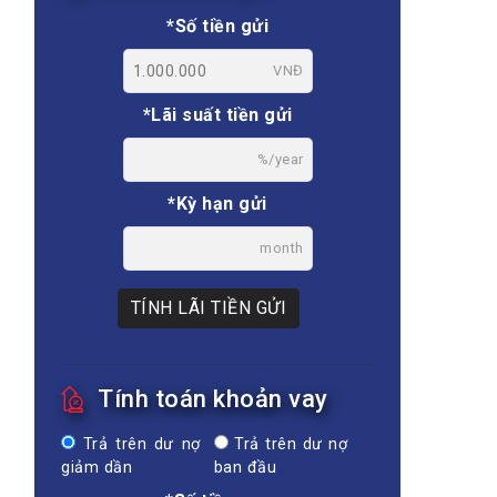
*Số tiền gửi
VNĐ
*Lãi suất tiền gửi
%/year
*Kỳ hạn gửi
month
TÍNH LÃI TIỀN GỬI
Tính toán khoản vay
Trả trên dư nợ
Trả trên dư nợ
giảm dần
ban đầu