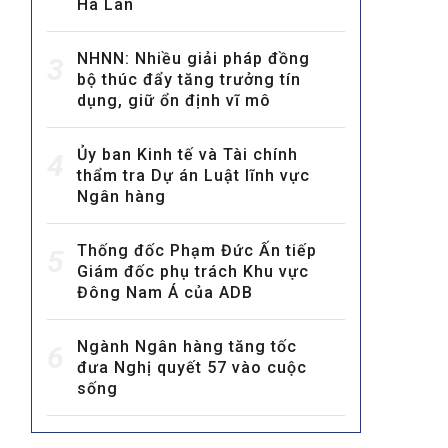
Hà Lan
NHNN: Nhiều giải pháp đồng
3
bộ thúc đẩy tăng trưởng tín
dụng, giữ ổn định vĩ mô
Ủy ban Kinh tế và Tài chính
4
thẩm tra Dự án Luật lĩnh vực
MULTIMEDIA
Ngân hàng
Video
E-magazines
Thống đốc Phạm Đức Ấn tiếp
5
Giám đốc phụ trách Khu vực
Photos
Đông Nam Á của ADB
Ngành Ngân hàng tăng tốc
6
đưa Nghị quyết 57 vào cuộc
sống