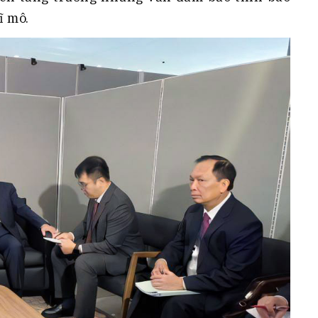
ĩ mô.