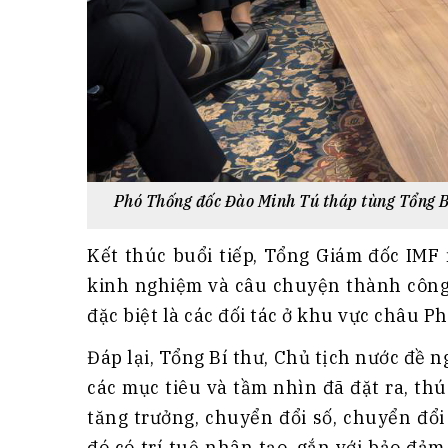
Phó Thống đốc Đào Minh Tú tháp tùng Tổng B
Kết thúc buổi tiếp, Tổng Giám đốc IMF
kinh nghiệm và câu chuyện thành công 
đặc biệt là các đối tác ở khu vực châu Ph
Đáp lại, Tổng Bí thư, Chủ tịch nước đề n
các mục tiêu và tầm nhìn đã đặt ra, thú
tăng trưởng, chuyển đổi số, chuyển đổi
đó có trí tuệ nhân tạo, gắn với bảo đảm