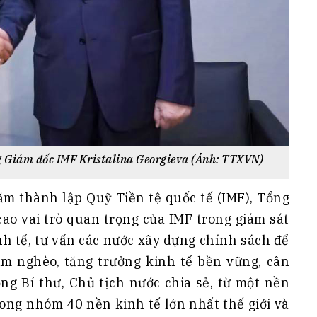
ng Giám đốc IMF Kristalina Georgieva (Ảnh: TTXVN)
ăm thành lập Quỹ Tiền tệ quốc tế (IMF), Tổng
cao vai trò quan trọng của IMF trong giám sát
nh tế, tư vấn các nước xây dựng chính sách để
iảm nghèo, tăng trưởng kinh tế bền vững, cân
ổng Bí thư, Chủ tịch nước chia sẻ, từ một nền
rong nhóm 40 nền kinh tế lớn nhất thế giới và