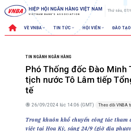
HIỆP HỘI NGÂN HÀNG VIỆT NAM
Thứ sáu, 07
VIETNAM BANK'S ASSOCIATION
VỀ VNBA
TIN TỨC
HỘI VIÊN
ĐÀO TẠO
Về VNBA
TIN TỨC
Cơ cấu tổ chức
Tin Hiệp hội
Sơ đồ tổ chức
Sự kiện
TIN NGÀNH NGÂN HÀNG
Hội đồng Hiệp hội
30 năm
Phó Thống đốc Đào Minh T
Thường trực Hiệp hội
Bản tin
tịch nước Tô Lâm tiếp Tổ
Cơ quan Thường trực
Tin Hội viên
tế
Điều lệ
Tin ngành n
Lịch sử phát triển
Topic nổi bậ
26/09/2024 lúc 14:06 (GMT)
Theo dõi VNBA 
VNBA các thời kỳ
Đào tạo
Trong khuôn khổ chuyến công tác tham 
Fintech
Thành tích – Giải thưởng
việc tại Hoa Kỳ, sáng 24/9 (giờ địa phư