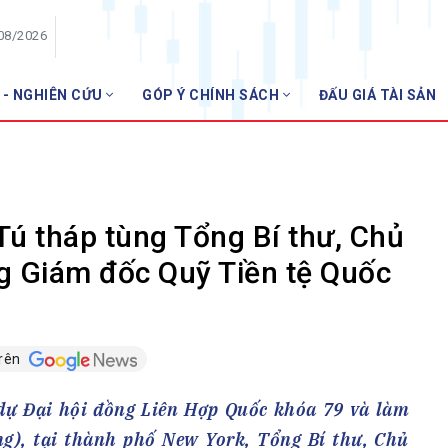
/08/2026
 - NGHIÊN CỨU
GÓP Ý CHÍNH SÁCH
ĐẤU GIÁ TÀI SẢN
HỘI VIÊN
NH
Danh sách hội viên
Gia nhập VNBA
 VNBA
ú tháp tùng Tổng Bí thư, Chủ
 Tuần VNBA
ng Giám đốc Quỹ Tiền tệ Quốc
gân hàng
t
trên
dự Đại hội đồng Liên Hợp Quốc khóa 79 và làm
ơng), tại thành phố New York, Tổng Bí thư, Chủ