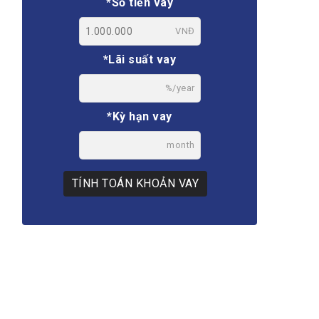
*Số tiền vay
VNĐ
*Lãi suất vay
%/year
*Kỳ hạn vay
month
TÍNH TOÁN KHOẢN VAY