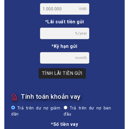
VNĐ
*Lãi suất tiền gửi
%/year
*Kỳ hạn gửi
month
TÍNH LÃI TIỀN GỬI
Tính toán khoản vay
Trả trên dư nợ giảm
Trả trên dư nợ ban
dần
đầu
*Số tiền vay