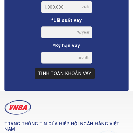
VNĐ
*Lãi suất vay
%/year
*Kỳ hạn vay
month
TÍNH TOÁN KHOẢN VAY
TRANG THÔNG TIN CỦA HIỆP HỘI NGÂN HÀNG VIỆT
NAM