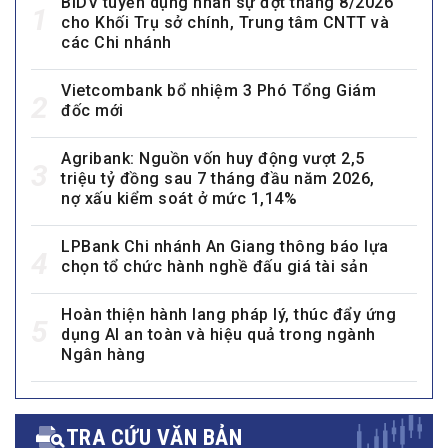
BIDV tuyển dụng nhân sự đợt tháng 8/2026
1
cho Khối Trụ sở chính, Trung tâm CNTT và
các Chi nhánh
Vietcombank bổ nhiệm 3 Phó Tổng Giám
2
đốc mới
Agribank: Nguồn vốn huy động vượt 2,5
3
triệu tỷ đồng sau 7 tháng đầu năm 2026,
nợ xấu kiểm soát ở mức 1,14%
LPBank Chi nhánh An Giang thông báo lựa
4
chọn tổ chức hành nghề đấu giá tài sản
Hoàn thiện hành lang pháp lý, thúc đẩy ứng
5
dụng AI an toàn và hiệu quả trong ngành
Ngân hàng
TRA CỨU VĂN BẢN