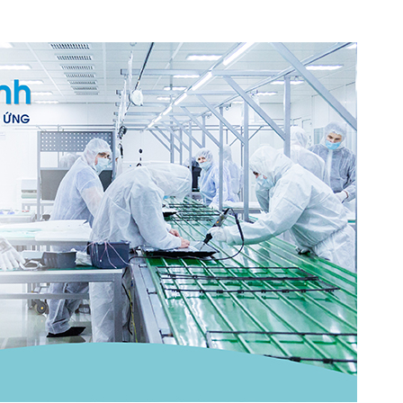
h Tiêu dùng
tài sản
oán –Thẻ
 trị
iệc làm
 SẢN
TUYỂN DỤNG