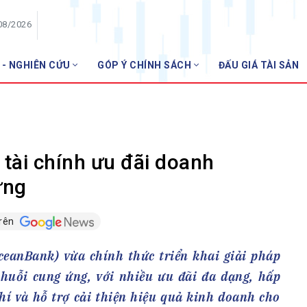
08/2026
 - NGHIÊN CỨU
GÓP Ý CHÍNH SÁCH
ĐẤU GIÁ TÀI SẢN
HỘI VIÊN
NHN
Danh sách hội viên
Gia nhập VNBA
 VNBA
tài chính ưu đãi doanh
 Tuần VNBA
ứng
trên
gân hàng
t
nBank) vừa chính thức triển khai giải pháp
huỗi cung ứng, với nhiều ưu đãi đa dạng, hấp
hí và hỗ trợ cải thiện hiệu quả kinh doanh cho