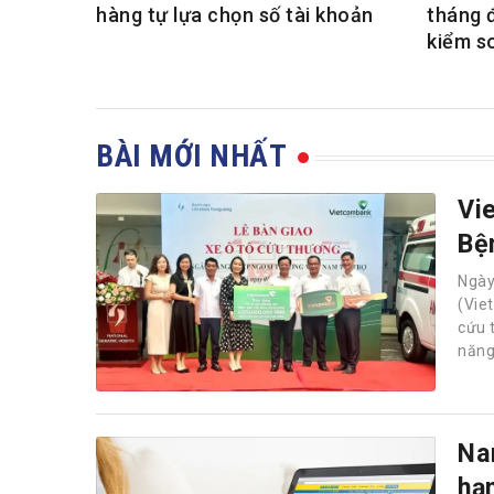
hàng tự lựa chọn số tài khoản
tháng 
kiểm s
BÀI MỚI NHẤT
Vi
Bệ
Ngà
(Vie
cứu 
năng
Na
hạ