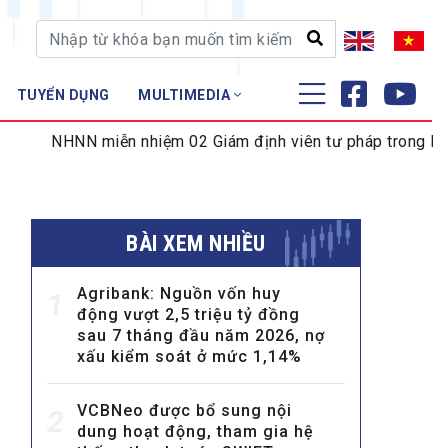
TUYỂN DỤNG
MULTIMEDIA
ĐÀO TẠO - NGHIÊN CỨU
N miễn nhiệm 02 Giám định viên tư pháp trong lĩnh vực tiền 
Nghiệp vụ - Chứng chỉ
Tập huấn
BÀI XEM NHIỀU
Agribank: Nguồn vốn huy
1
động vượt 2,5 triệu tỷ đồng
sau 7 tháng đầu năm 2026, nợ
xấu kiểm soát ở mức 1,14%
VCBNeo được bổ sung nội
2
dung hoạt động, tham gia hệ