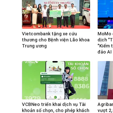
Vietcombank tặng xe cứu
MoMo đ
thương cho Bệnh viện Lão khoa
dịch "
Trung ương
"Kiểm t
đảo AI
VCBNeo triển khai dịch vụ Tài
Agriba
khoản số chọn, cho phép khách
vượt 2,