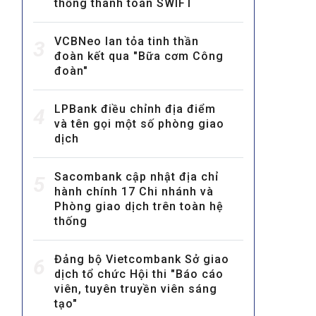
thống thanh toán SWIFT
VCBNeo lan tỏa tinh thần
3
đoàn kết qua "Bữa cơm Công
đoàn"
LPBank điều chỉnh địa điểm
4
và tên gọi một số phòng giao
MULTIMEDIA
dịch
Video
E-magazines
Sacombank cập nhật địa chỉ
5
hành chính 17 Chi nhánh và
Photos
Phòng giao dịch trên toàn hệ
thống
Đảng bộ Vietcombank Sở giao
6
dịch tổ chức Hội thi "Báo cáo
viên, tuyên truyền viên sáng
tạo"