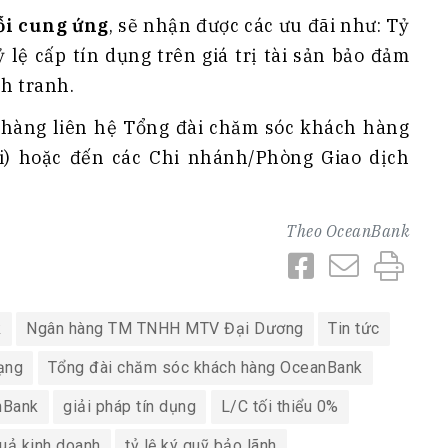
ỗi cung ứng
, sẽ nhận được các ưu đãi như: Tỷ
ỷ lệ cấp tín dụng trên giá trị tài sản bảo đảm
nh tranh.
h hàng liên hệ Tổng đài chăm sóc khách hàng
i) hoặc đến các Chi nhánh/Phòng Giao dịch
Theo
OceanBank
k
Ngân hàng TM TNHH MTV Đại Dương
Tin tức
ạng
Tổng đài chăm sóc khách hàng OceanBank
nBank
giải pháp tín dụng
L/C tối thiểu 0%
quả kinh doanh
tỷ lệ ký quỹ bảo lãnh