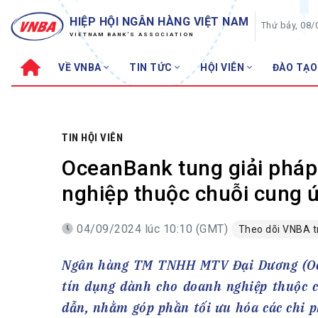
HIỆP HỘI NGÂN HÀNG VIỆT NAM
Thứ bảy, 08/
VIETNAM BANK'S ASSOCIATION
VỀ VNBA
TIN TỨC
HỘI VIÊN
ĐÀO TẠO
Về VNBA
TIN TỨC
Cơ cấu tổ chức
Tin Hiệp hội
Sơ đồ tổ chức
Sự kiện
TIN HỘI VIÊN
Hội đồng Hiệp hội
30 năm
OceanBank tung giải pháp 
Thường trực Hiệp hội
Bản tin
nghiệp thuộc chuỗi cung 
Cơ quan Thường trực
Tin Hội viên
04/09/2024 lúc 10:10 (GMT)
Theo dõi VNBA 
Điều lệ
Tin ngành n
Lịch sử phát triển
Topic nổi bậ
Ngân hàng TM TNHH MTV Đại Dương (Ocea
VNBA các thời kỳ
Đào tạo
tín dụng dành cho doanh nghiệp thuộc c
Fintech
Thành tích – Giải thưởng
dẫn, nhằm góp phần tối ưu hóa các chi p