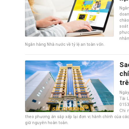
Ngân
doan
chào 
soát
phươ
nhằm
Ngân hàng Nhà nước về tỷ lệ an toàn vốn.
Sa
ch
tr
Ngày
Tài 
0153
Chi 
theo phương án sắp xếp lại đơn vị hành chính của các đ
giữ nguyên hoàn toàn.