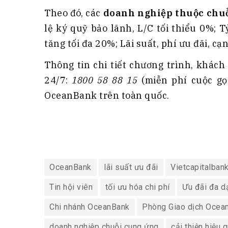
Theo đó, các
doanh nghiệp thuộc chu
lệ ký quỹ bảo lãnh, L/C tối thiểu 0%; T
tăng tối đa 20%; Lãi suất, phí ưu đãi, cạ
Thông tin chi tiết chương trình, khác
24/7:
1800 58 88 15
(miễn phí cuộc gọ
OceanBank trên toàn quốc.
OceanBank
lãi suất ưu đãi
Vietcapitalban
Tin hội viên
tối ưu hóa chi phí
Ưu đãi đa d
Chi nhánh OceanBank
Phòng Giao dịch Ocea
doanh nghiệp chuỗi cung ứng
cải thiện hiệu 