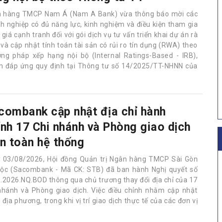
 hàng TMCP Nam Á (Nam A Bank) vừa thông báo mời các
h nghiệp có đủ năng lực, kinh nghiệm và điều kiện tham gia
giá cạnh tranh đối với gói dịch vụ tư vấn triển khai dự án rà
 và cập nhật tính toán tài sản có rủi ro tín dụng (RWA) theo
ng pháp xếp hạng nội bộ (Internal Ratings-Based - IRB),
 đáp ứng quy định tại Thông tư số 14/2025/TT-NHNN của
combank cập nhật địa chỉ hành
ính 17 Chi nhánh và Phòng giao dịch
ên toàn hệ thống
 03/08/2026, Hội đồng Quản trị Ngân hàng TMCP Sài Gòn
Lộc (Sacombank - Mã CK: STB) đã ban hành Nghị quyết số
.2026.NQ.BOD thông qua chủ trương thay đổi địa chỉ của 17
nhánh và Phòng giao dịch. Việc điều chỉnh nhằm cập nhật
ịa phương, trong khi vị trí giao dịch thực tế của các đơn vị