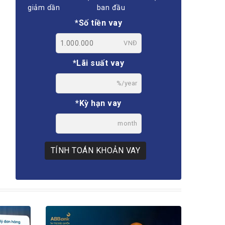
giảm dần
ban đầu
*Số tiền vay
VNĐ
*Lãi suất vay
%/year
*Kỳ hạn vay
month
TÍNH TOÁN KHOẢN VAY