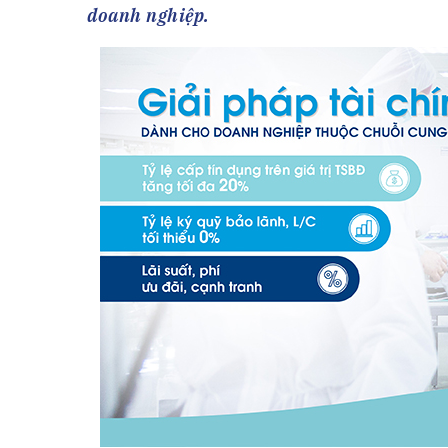
Tài chín
Bộ Chuẩn mực Đạo đức nghề nghiệp
doanh nghiệp.
Đấu giá 
Đối tác
Thanh t
Nhà quản
Cơ hội v
GÓP Ý CHÍNH SÁCH
ĐẤU GIÁ TÀI
Dự thảo luật
Tư vấn – Hỏi đáp
Tra cứu văn bản