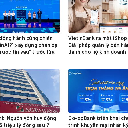
ồng hành cùng chiến
VietinBank ra mắt iShop 
TinAI?" xây dựng phản xạ
Giải pháp quản lý bán hà
rước tin sau" trước lừa
dành cho hộ kinh doanh
nk: Nguồn vốn huy động
Co-opBank triển khai c
5 triệu tỷ đồng sau 7
trình khuyến mại nhân k