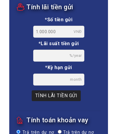
Tính lãi tiền gửi
*Số tiền gửi
VNĐ
*Lãi suất tiền gửi
%/year
*Kỳ hạn gửi
month
TÍNH LÃI TIỀN GỬI
Tính toán khoản vay
Trả trên dư nợ
Trả trên dư nợ