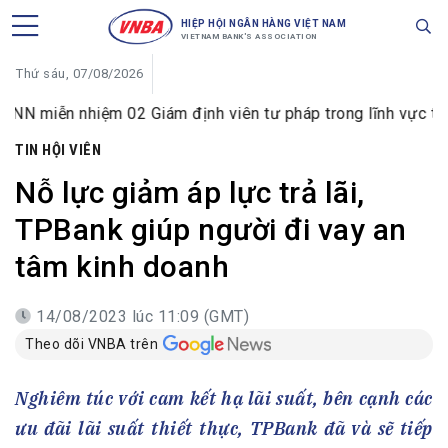
HIỆP HỘI NGÂN HÀNG VIỆT NAM
VIETNAM BANK'S ASSOCIATION
Thứ sáu, 07/08/2026
nhiệm 02 Giám định viên tư pháp trong lĩnh vực tiền tệ và n
TIN HỘI VIÊN
Nỗ lực giảm áp lực trả lãi,
TPBank giúp người đi vay an
tâm kinh doanh
14/08/2023 lúc 11:09 (GMT)
Theo dõi VNBA trên
Nghiêm túc với cam kết hạ lãi suất, bên cạnh các
ưu đãi lãi suất thiết thực, TPBank đã và sẽ tiếp