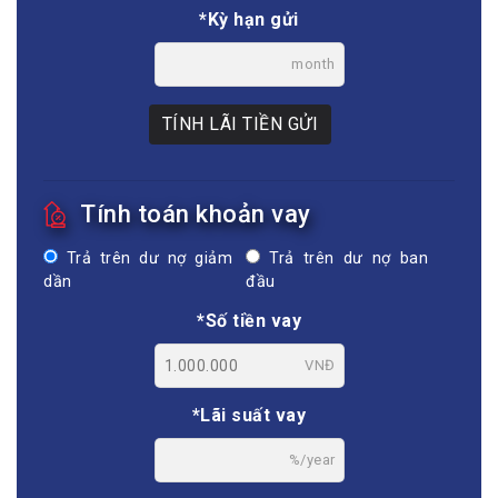
*Kỳ hạn gửi
month
TÍNH LÃI TIỀN GỬI
Tính toán khoản vay
Trả trên dư nợ giảm
Trả trên dư nợ ban
dần
đầu
*Số tiền vay
VNĐ
*Lãi suất vay
%/year