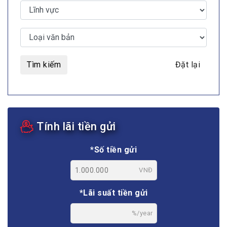
Tìm kiếm
Đặt lại
Tính lãi tiền gửi
*Số tiền gửi
VNĐ
*Lãi suất tiền gửi
%/year