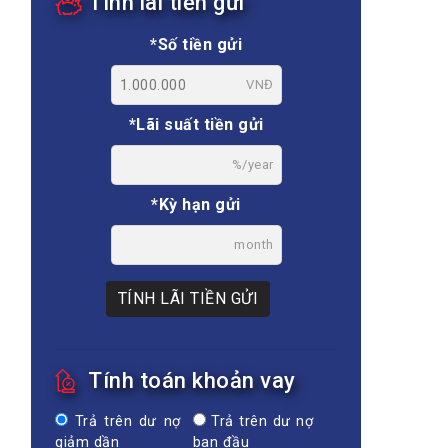
Tính lãi tiền gửi
*Số tiền gửi
VNĐ
*Lãi suất tiền gửi
%/year
*Kỳ hạn gửi
month
TÍNH LÃI TIỀN GỬI
Tính toán khoản vay
Trả trên dư nợ
Trả trên dư nợ
giảm dần
ban đầu