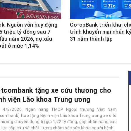
nk: Nguồn vốn huy động
Co-opBank triển khai c
5 triệu tỷ đồng sau 7
trình khuyến mại nhân k
đầu năm 2026, nợ xấu
31 năm thành lập
oát ở mức 1,14%
etcombank tặng xe cứu thương cho
nh viện Lão khoa Trung ương
y 4/8/2026, Ngân hàng TMCP Ngoại thương Việt Nam
tcombank) trao tặng Bệnh viện Lão khoa Trung ương xe ô tô
thương chuyên dụng trị giá 1,22 tỷ đồng, góp phần nâng cao
 lực cấp cứu và chất lượng chăm sóc sức khỏe người bệnh.