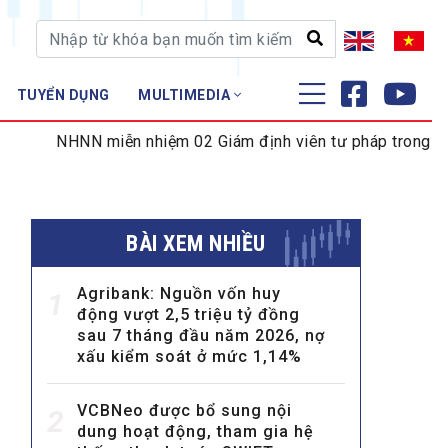
TUYỂN DỤNG
MULTIMEDIA
ĐÀO TẠO - NGHIÊN CỨU
N miễn nhiệm 02 Giám định viên tư pháp trong lĩnh vực tiền
Nghiệp vụ - Chứng chỉ
Tập huấn
BÀI XEM NHIỀU
Agribank: Nguồn vốn huy
1
động vượt 2,5 triệu tỷ đồng
sau 7 tháng đầu năm 2026, nợ
xấu kiểm soát ở mức 1,14%
VCBNeo được bổ sung nội
2
dung hoạt động, tham gia hệ