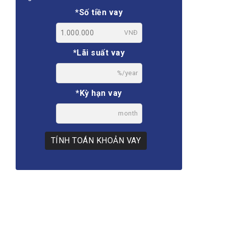
*Số tiền vay
VNĐ
*Lãi suất vay
%/year
*Kỳ hạn vay
month
TÍNH TOÁN KHOẢN VAY