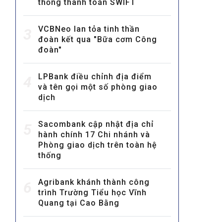
thống thanh toán SWIFT
VCBNeo lan tỏa tinh thần
3
đoàn kết qua "Bữa cơm Công
đoàn"
LPBank điều chỉnh địa điểm
4
và tên gọi một số phòng giao
MULTIMEDIA
dịch
Video
E-magazines
Sacombank cập nhật địa chỉ
5
hành chính 17 Chi nhánh và
Photos
Phòng giao dịch trên toàn hệ
thống
Agribank khánh thành công
6
trình Trường Tiểu học Vĩnh
Quang tại Cao Bằng