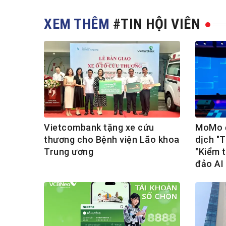
XEM THÊM
#TIN HỘI VIÊN
Vietcombank tặng xe cứu
MoMo đ
thương cho Bệnh viện Lão khoa
dịch "
Trung ương
"Kiểm t
đảo AI