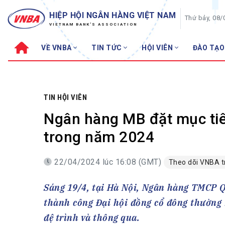
HIỆP HỘI NGÂN HÀNG VIỆT NAM
Thứ bảy, 08/
VIETNAM BANK'S ASSOCIATION
VỀ VNBA
TIN TỨC
HỘI VIÊN
ĐÀO TẠO
Về VNBA
TIN TỨC
Cơ cấu tổ chức
Tin Hiệp hội
Sơ đồ tổ chức
Sự kiện
TIN HỘI VIÊN
Hội đồng Hiệp hội
30 năm
Ngân hàng MB đặt mục tiê
Thường trực Hiệp hội
Bản tin
trong năm 2024
Cơ quan Thường trực
Tin Hội viên
22/04/2024 lúc 16:08 (GMT)
Theo dõi VNBA 
Điều lệ
Tin ngành n
Lịch sử phát triển
Topic nổi bậ
Sáng 19/4, tại Hà Nội, Ngân hàng TMCP 
VNBA các thời kỳ
Đào tạo
thành công Đại hội đồng cổ đông thường 
Fintech
Thành tích – Giải thưởng
đệ trình và thông qua.