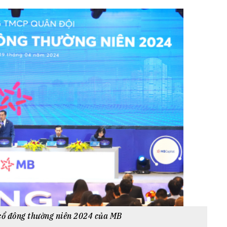
h Tiêu dùng
tài sản
oán –Thẻ
 trị
iệc làm
 SẢN
TUYỂN DỤNG
cổ đông thường niên 2024 của MB