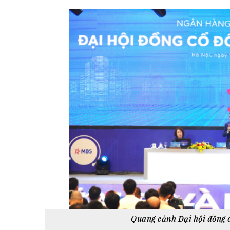
Tài chín
Bộ Chuẩn mực Đạo đức nghề nghiệp
Đấu giá 
Đối tác
Thanh t
Nhà quản
Cơ hội v
GÓP Ý CHÍNH SÁCH
ĐẤU GIÁ TÀI
Dự thảo luật
Tư vấn – Hỏi đáp
Tra cứu văn bản
Quang cảnh Đại hội đồng 