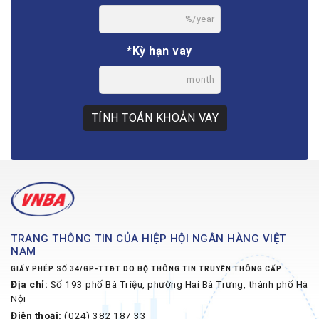
%/year
*Kỳ hạn vay
month
TÍNH TOÁN KHOẢN VAY
TRANG THÔNG TIN CỦA HIỆP HỘI NGÂN HÀNG VIỆT
NAM
GIẤY PHÉP SỐ 34/GP-TTĐT DO BỘ THÔNG TIN TRUYỀN THÔNG CẤP
Địa chỉ:
Số 193 phố Bà Triệu, phường Hai Bà Trưng, thành phố Hà
Nội
Điện thoại:
(024) 382 187 33