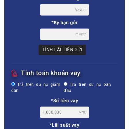
%/year
*Kỳ hạn gửi
month
TÍNH LÃI TIỀN GỬI
Tính toán khoản vay
Trả trên dư nợ giảm
Trả trên dư nợ ban
dần
đầu
*Số tiền vay
VNĐ
*Lãi suất vay