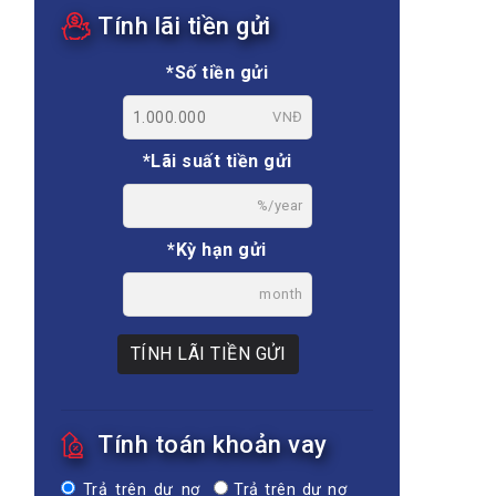
Tính lãi tiền gửi
*Số tiền gửi
VNĐ
*Lãi suất tiền gửi
%/year
*Kỳ hạn gửi
month
TÍNH LÃI TIỀN GỬI
Tính toán khoản vay
Trả trên dư nợ
Trả trên dư nợ