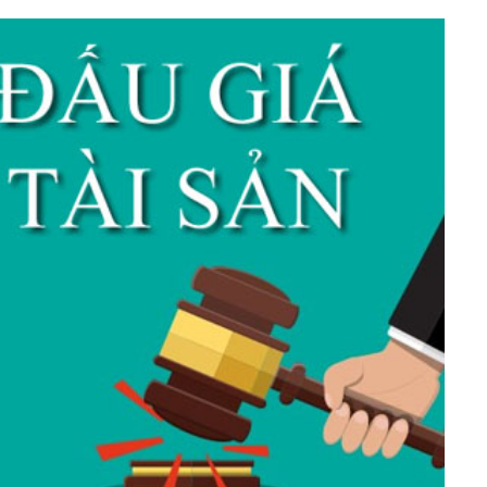
h Tiêu dùng
tài sản
oán –Thẻ
 trị
iệc làm
 SẢN
TUYỂN DỤNG