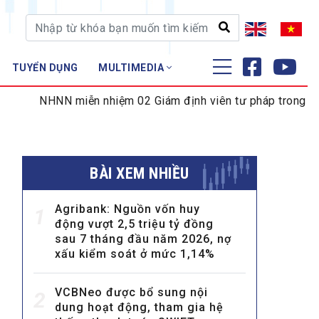
TUYỂN DỤNG
MULTIMEDIA
ĐÀO TẠO - NGHIÊN CỨU
HNN miễn nhiệm 02 Giám định viên tư pháp trong lĩnh vực ti
Nghiệp vụ - Chứng chỉ
Tập huấn
BÀI XEM NHIỀU
Agribank: Nguồn vốn huy
1
động vượt 2,5 triệu tỷ đồng
sau 7 tháng đầu năm 2026, nợ
xấu kiểm soát ở mức 1,14%
VCBNeo được bổ sung nội
2
dung hoạt động, tham gia hệ