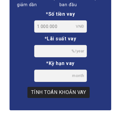
giảm dần
ban đầu
*Số tiền vay
VNĐ
*Lãi suất vay
%/year
*Kỳ hạn vay
month
TÍNH TOÁN KHOẢN VAY