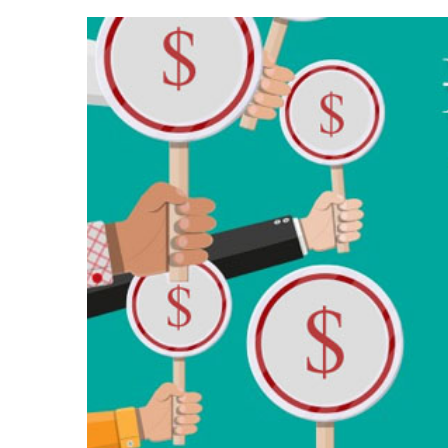
Tài chín
Bộ Chuẩn mực Đạo đức nghề nghiệp
Đấu giá 
Đối tác
Thanh t
Nhà quản
Cơ hội v
GÓP Ý CHÍNH SÁCH
ĐẤU GIÁ TÀI
Dự thảo luật
Tư vấn – Hỏi đáp
Tra cứu văn bản