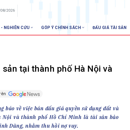
/08/2026
 - NGHIÊN CỨU
GÓP Ý CHÍNH SÁCH
ĐẤU GIÁ TÀI SẢN
HỘI VIÊN
N
Danh sách hội viên
Gia nhập VNBA
 VNBA
sản tại thành phố Hà Nội và
 Tuần VNBA
trên
gân hàng
t
 báo về việc bán đấu giá quyền sử dụng đất và
Hà Nội và thành phố Hồ Chí Minh là tài sản bảo
inh Dũng, nhằm thu hồi nợ vay.