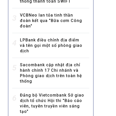
thống thanh toán SWIFT
VCBNeo lan tỏa tinh thần
3
đoàn kết qua "Bữa cơm Công
đoàn"
LPBank điều chỉnh địa điểm
4
và tên gọi một số phòng giao
MULTIMEDIA
dịch
Video
E-magazines
Sacombank cập nhật địa chỉ
5
hành chính 17 Chi nhánh và
Photos
Phòng giao dịch trên toàn hệ
thống
Đảng bộ Vietcombank Sở giao
6
dịch tổ chức Hội thi "Báo cáo
viên, tuyên truyền viên sáng
tạo"