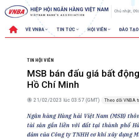
HIỆP HỘI NGÂN HÀNG VIỆT NAM
Chủ nhật, 09
VIETNAM BANK'S ASSOCIATION
VỀ VNBA
TIN TỨC
HỘI VIÊN
ĐÀO TẠO
Về VNBA
TIN TỨC
Cơ cấu tổ chức
Tin Hiệp hội
Sơ đồ tổ chức
Sự kiện
TIN HỘI VIÊN
Hội đồng Hiệp hội
30 năm
MSB bán đấu giá bất động 
Thường trực Hiệp hội
Bản tin
Hồ Chí Minh
Cơ quan Thường trực
Tin Hội viên
21/02/2023 lúc 03:57 (GMT)
Theo dõi VNBA 
Điều lệ
Tin ngành n
Lịch sử phát triển
Topic nổi bậ
Ngân hàng Hàng hải Việt Nam (MSB) thông
VNBA các thời kỳ
Đào tạo
tài sản gắn liền với đất tại thành phố 
Fintech
Thành tích – Giải thưởng
đảm của Công ty TNHH cơ khí xây dựng M