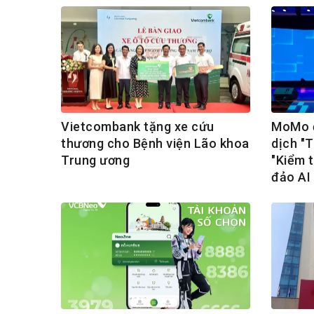
Vietcombank tặng xe cứu
MoMo đ
thương cho Bệnh viện Lão khoa
dịch "
Trung ương
"Kiểm t
đảo AI