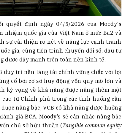
ối quyết định ngày 04/5/2026 của Moody's
ín nhiệm quốc gia của Việt Nam ở mức Ba2 và
h sự cải thiện rõ nét về năng lực cạnh tranh
quốc gia, cùng tiến trình chuyển đổi số, đầu tư
ng được đẩy mạnh trên toàn nền kinh tế.
 duy trì nền tảng tài chính vững chắc với lợi
củng cố bởi cơ sở huy động vốn quy mô lớn và
ánh kỳ vọng về khả năng được nâng thêm một
ất cao từ Chính phủ trong các tình huống cần
ia được nâng bậc, VCB có khả năng được hưởng
với đánh giá BCA, Moody’s sẽ cân nhắc nâng bậc
 vốn chủ sở hữu thuần (
Tangible common equity