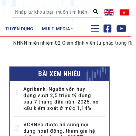
TUYỂN DỤNG
MULTIMEDIA
ĐÀO TẠO - NGHIÊN CỨU
miễn nhiệm 02 Giám định viên tư pháp trong lĩnh vực tiền tệ
Nghiệp vụ - Chứng chỉ
Tập huấn
BÀI XEM NHIỀU
Agribank: Nguồn vốn huy
1
động vượt 2,5 triệu tỷ đồng
sau 7 tháng đầu năm 2026, nợ
xấu kiểm soát ở mức 1,14%
VCBNeo được bổ sung nội
2
dung hoạt động, tham gia hệ