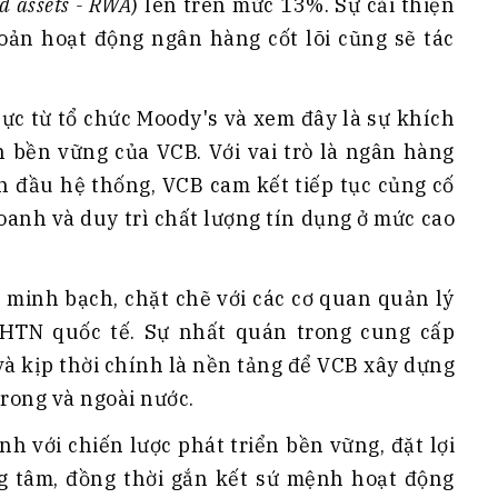
d assets - RWA
) lên trên mức 13%. Sự cải thiện
hoản hoạt động ngân hàng cốt lõi cũng sẽ tác
cực từ tổ chức Moody's và xem đây là sự khích
ển bền vững của VCB. Với vai trò là ngân hàng
n đầu hệ thống, VCB cam kết tiếp tục củng cố
oanh và duy trì chất lượng tín dụng ở mức cao
 minh bạch, chặt chẽ với các cơ quan quản lý
XHTN quốc tế. Sự nhất quán trong cung cấp
và kịp thời chính là nền tảng để VCB xây dựng
trong và ngoài nước.
nh với chiến lược phát triển bền vững, đặt lợi
g tâm, đồng thời gắn kết sứ mệnh hoạt động