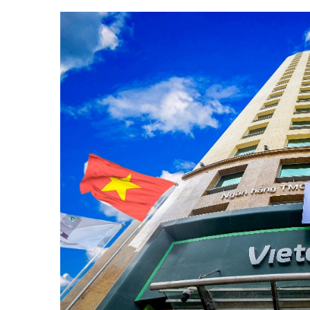
Tài chín
Bộ Chuẩn mực Đạo đức nghề nghiệp
Đấu giá 
Đối tác
Thanh t
Nhà quản
Cơ hội v
GÓP Ý CHÍNH SÁCH
ĐẤU GIÁ TÀI
Dự thảo luật
Tư vấn – Hỏi đáp
Tra cứu văn bản