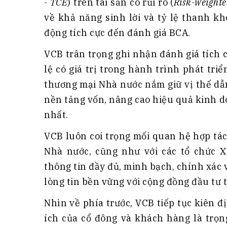
- TCE
) trên tài sản có rủi ro (
Risk-weighte
về khả năng sinh lời và tỷ lệ thanh k
động tích cực đến đánh giá BCA.
VCB trân trọng ghi nhận đánh giá tích 
lệ có giá trị trong hành trình phát tri
thương mại Nhà nước nắm giữ vị thế dẫ
nền tảng vốn, nâng cao hiệu quả kinh d
nhất.
VCB luôn coi trọng mối quan hệ hợp tác
Nhà nước, cũng như với các tổ chức 
thông tin đầy đủ, minh bạch, chính xác 
lòng tin bền vững với cộng đồng đầu tư 
Nhìn về phía trước, VCB tiếp tục kiên đị
ích của cổ đông và khách hàng là trọn