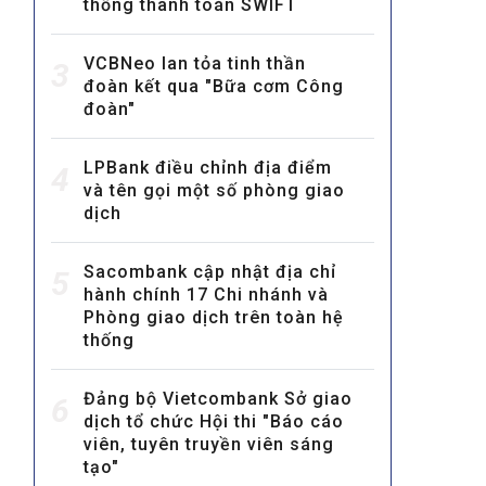
thống thanh toán SWIFT
VCBNeo lan tỏa tinh thần
3
đoàn kết qua "Bữa cơm Công
đoàn"
LPBank điều chỉnh địa điểm
4
và tên gọi một số phòng giao
MULTIMEDIA
dịch
Video
E-magazines
Sacombank cập nhật địa chỉ
5
hành chính 17 Chi nhánh và
Photos
Phòng giao dịch trên toàn hệ
thống
Đảng bộ Vietcombank Sở giao
6
dịch tổ chức Hội thi "Báo cáo
viên, tuyên truyền viên sáng
tạo"