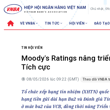
HIỆP HỘI NGÂN HÀNG VIỆT NAM
Chủ nhật, 09
VIETNAM BANK'S ASSOCIATION
VỀ VNBA
TIN TỨC
HỘI VIÊN
ĐÀO TẠO
Về VNBA
TIN TỨC
Cơ cấu tổ chức
Tin Hiệp hội
Sơ đồ tổ chức
Sự kiện
TIN HỘI VIÊN
Hội đồng Hiệp hội
30 năm
Moody's Ratings nâng tri
Thường trực Hiệp hội
Bản tin
Tích cực
Cơ quan Thường trực
Tin Hội viên
08/05/2026 lúc 09:22 (GMT)
Theo dõi VNBA 
Điều lệ
Tin ngành n
Lịch sử phát triển
Topic nổi bậ
Tổ chức xếp hạng tín nhiệm (XHTN) quốc 
VNBA các thời kỳ
Đào tạo
hạng tiền gửi dài hạn Ba2 và Đánh giá Tín
Fintech
Thành tích – Giải thưởng
ở mức ba2 của VCB, đồng thời nâng Triển 