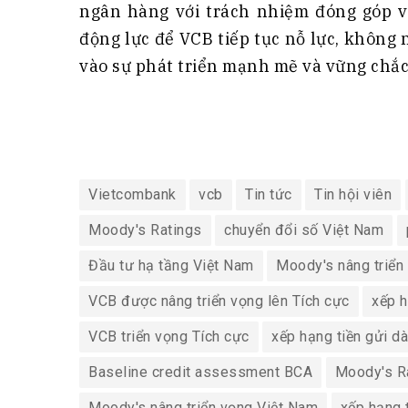
ngân hàng với trách nhiệm đóng góp và
động lực để VCB tiếp tục nỗ lực, không
vào sự phát triển mạnh mẽ và vững chắc
Vietcombank
vcb
Tin tức
Tin hội viên
Moody's Ratings
chuyển đổi số Việt Nam
Đầu tư hạ tầng Việt Nam
Moody's nâng triển
VCB được nâng triển vọng lên Tích cực
xếp h
VCB triển vọng Tích cực
xếp hạng tiền gửi d
Baseline credit assessment BCA
Moody's R
Moody's nâng triển vọng Việt Nam
xếp hạng 