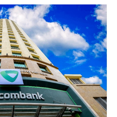
h Tiêu dùng
tài sản
oán –Thẻ
 trị
iệc làm
 SẢN
TUYỂN DỤNG