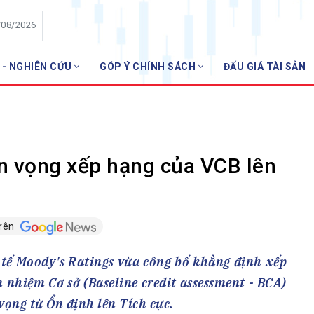
/08/2026
 - NGHIÊN CỨU
GÓP Ý CHÍNH SÁCH
ĐẤU GIÁ TÀI SẢN
HỘI VIÊN
NHNN 
Danh sách hội viên
Gia nhập VNBA
 VNBA
ển vọng xếp hạng của VCB lên
 Tuần VNBA
trên
gân hàng
t
tế Moody's Ratings vừa công bố khẳng định xếp
 nhiệm Cơ sở (Baseline credit assessment - BCA)
vọng từ Ổn định lên Tích cực.