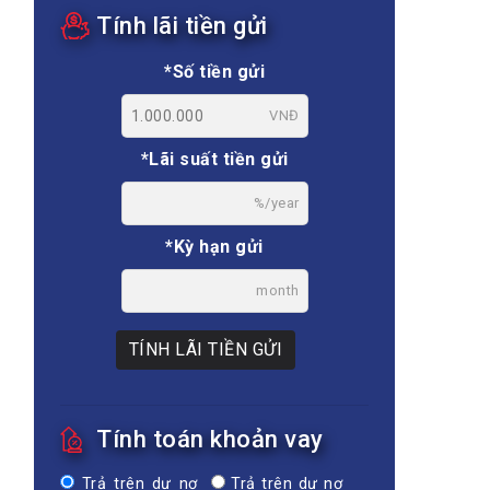
Tính lãi tiền gửi
*Số tiền gửi
VNĐ
*Lãi suất tiền gửi
%/year
*Kỳ hạn gửi
month
TÍNH LÃI TIỀN GỬI
Tính toán khoản vay
Trả trên dư nợ
Trả trên dư nợ