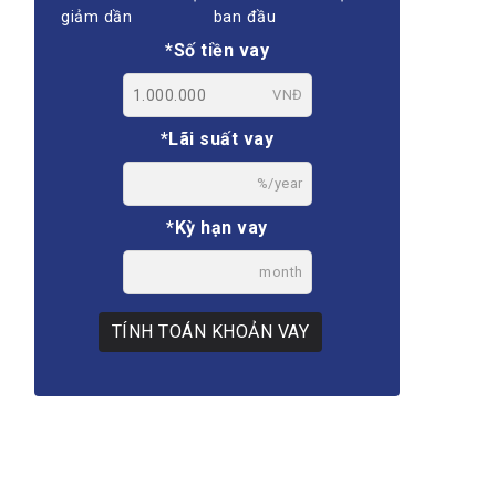
giảm dần
ban đầu
*Số tiền vay
VNĐ
*Lãi suất vay
%/year
*Kỳ hạn vay
month
TÍNH TOÁN KHOẢN VAY