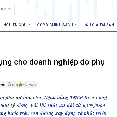
/08/2026
 - NGHIÊN CỨU
GÓP Ý CHÍNH SÁCH
ĐẤU GIÁ TÀI SẢN
HỘI VIÊN
NHNN
Danh sách hội viên
Gia nhập VNBA
 VNBA
dụng cho doanh nghiệp do phụ
 Tuần VNBA
trên
gân hàng
t
 do phụ nữ làm chủ, Ngân hàng TMCP Kiên Long
1000 tỷ đồng, với lãi suất ưu đãi từ 6,8%/năm,
ng bước trên con đường xây dựng và phát triển