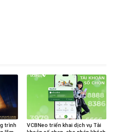
g trình
VCBNeo triển khai dịch vụ Tài