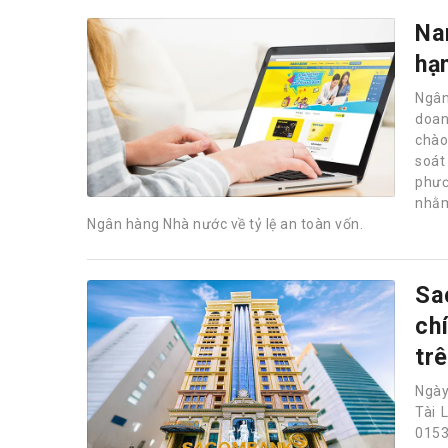
Na
hạ
Ngân
doan
chào 
soát
phươ
nhằm
Ngân hàng Nhà nước về tỷ lệ an toàn vốn.
Sa
ch
tr
Ngày
Tài 
0153