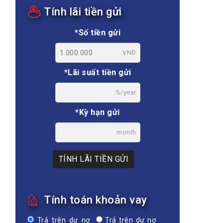
Tính lãi tiền gửi
*Số tiền gửi
VNĐ
*Lãi suất tiền gửi
%/year
*Kỳ hạn gửi
month
TÍNH LÃI TIỀN GỬI
Tính toán khoản vay
Trả trên dư nợ
Trả trên dư nợ