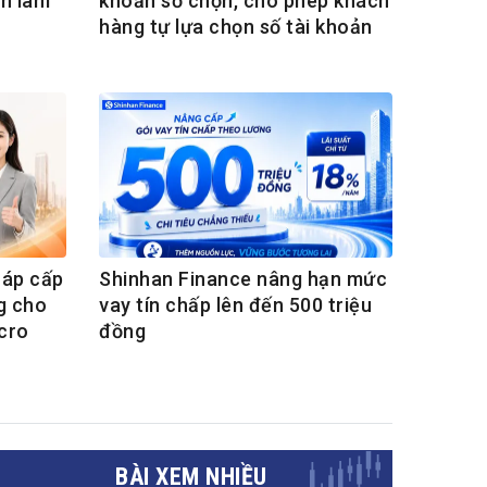
ển lãm
khoản số chọn, cho phép khách
hàng tự lựa chọn số tài khoản
háp cấp
Shinhan Finance nâng hạn mức
ng cho
vay tín chấp lên đến 500 triệu
cro
đồng
BÀI XEM NHIỀU