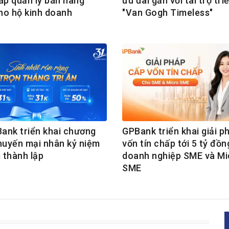
áp quản lý bán hàng
ưu đãi gắn với tài trợ tri
ho hộ kinh doanh
"Van Gogh Timeless"
ank triển khai chương
GPBank triển khai giải p
khuyến mại nhân kỷ niệm
vốn tín chấp tới 5 tỷ đồ
 thành lập
doanh nghiệp SME và Mi
SME