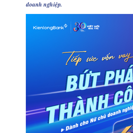
Tài chín
Bộ Chuẩn mực Đạo đức nghề nghiệp
doanh nghiệp.
Đấu giá 
Đối tác
Thanh t
Nhà quản
Cơ hội v
GÓP Ý CHÍNH SÁCH
ĐẤU GIÁ TÀI
Dự thảo luật
Tư vấn – Hỏi đáp
Tra cứu văn bản