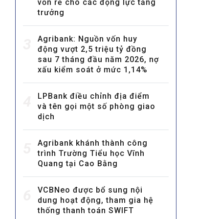
vốn rẻ cho các động lực tăng
trưởng
Agribank: Nguồn vốn huy
3
động vượt 2,5 triệu tỷ đồng
sau 7 tháng đầu năm 2026, nợ
xấu kiểm soát ở mức 1,14%
MULTIMEDIA
LPBank điều chỉnh địa điểm
4
Video
và tên gọi một số phòng giao
dịch
E-magazines
Photos
Agribank khánh thành công
5
trình Trường Tiểu học Vĩnh
Quang tại Cao Bằng
VCBNeo được bổ sung nội
6
dung hoạt động, tham gia hệ
thống thanh toán SWIFT