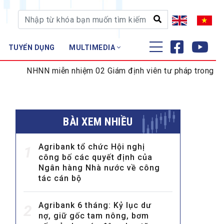
TUYỂN DỤNG
MULTIMEDIA
ĐÀO TẠO - NGHIÊN CỨU
 miễn nhiệm 02 Giám định viên tư pháp trong lĩnh vực tiền 
Nghiệp vụ - Chứng chỉ
Tập huấn
BÀI XEM NHIỀU
Agribank tổ chức Hội nghị
1
công bố các quyết định của
Ngân hàng Nhà nước về công
tác cán bộ
Agribank 6 tháng: Kỷ lục dư
2
nợ, giữ gốc tam nông, bơm