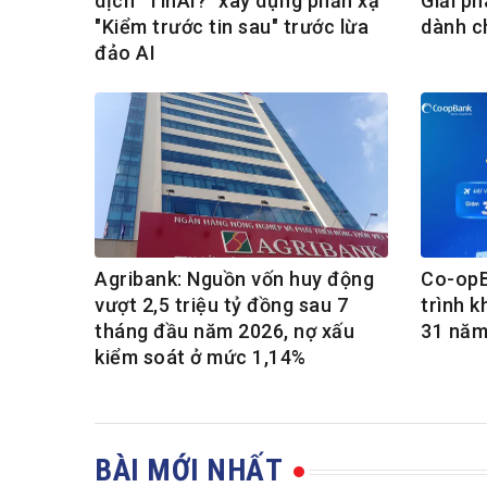
dịch "TinAI?" xây dựng phản xạ
Giải ph
"Kiểm trước tin sau" trước lừa
dành c
đảo AI
Agribank: Nguồn vốn huy động
Co-opB
vượt 2,5 triệu tỷ đồng sau 7
trình 
tháng đầu năm 2026, nợ xấu
31 năm
kiểm soát ở mức 1,14%
BÀI MỚI NHẤT