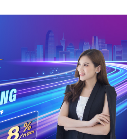
h Tiêu dùng
tài sản
oán –Thẻ
 trị
iệc làm
 SẢN
TUYỂN DỤNG