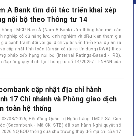
m A Bank tìm đối tác triển khai xếp
ng nội bộ theo Thông tư 14
 hàng TMCP Nam Á (Nam A Bank) vừa thông báo mời các
h nghiệp có đủ năng lực, kinh nghiệm và điều kiện tham gia
giá cạnh tranh đối với gói dịch vụ tư vấn triển khai dự án rà
 và cập nhật tính toán tài sản có rủi ro tín dụng (RWA) theo
ng pháp xếp hạng nội bộ (Internal Ratings-Based - IRB),
 đáp ứng quy định tại Thông tư số 14/2025/TT-NHNN của
combank cập nhật địa chỉ hành
ính 17 Chi nhánh và Phòng giao dịch
ên toàn hệ thống
 03/08/2026, Hội đồng Quản trị Ngân hàng TMCP Sài Gòn
Lộc (Sacombank - Mã CK: STB) đã ban hành Nghị quyết số
.2026.NQ.BOD thông qua chủ trương thay đổi địa chỉ của 17