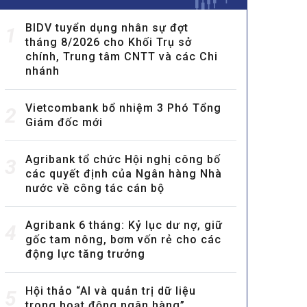
BIDV tuyển dụng nhân sự đợt
1
tháng 8/2026 cho Khối Trụ sở
chính, Trung tâm CNTT và các Chi
nhánh
Vietcombank bổ nhiệm 3 Phó Tổng
2
Giám đốc mới
Agribank tổ chức Hội nghị công bố
3
các quyết định của Ngân hàng Nhà
nước về công tác cán bộ
Agribank 6 tháng: Kỷ lục dư nợ, giữ
4
gốc tam nông, bơm vốn rẻ cho các
động lực tăng trưởng
Hội thảo “AI và quản trị dữ liệu
5
trong hoạt động ngân hàng”