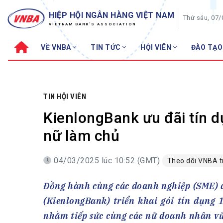
HIỆP HỘI NGÂN HÀNG VIỆT NAM
Thứ sáu, 07
VIETNAM BANK'S ASSOCIATION
VỀ VNBA
TIN TỨC
HỘI VIÊN
ĐÀO TẠO
Về VNBA
TIN TỨC
Cơ cấu tổ chức
Tin Hiệp hội
Sơ đồ tổ chức
Sự kiện
TIN HỘI VIÊN
Hội đồng Hiệp hội
30 năm
KienlongBank ưu đãi tín 
Thường trực Hiệp hội
Bản tin
nữ làm chủ
Cơ quan Thường trực
Tin Hội viên
04/03/2025 lúc 10:52 (GMT)
Theo dõi VNBA 
Điều lệ
Tin ngành n
Lịch sử phát triển
Topic nổi bậ
Đồng hành cùng các doanh nghiệp (SME)
VNBA các thời kỳ
Đào tạo
(KienlongBank) triển khai gói tín dụng 
Fintech
Thành tích – Giải thưởng
nhằm tiếp sức cùng các nữ doanh nhân vữ