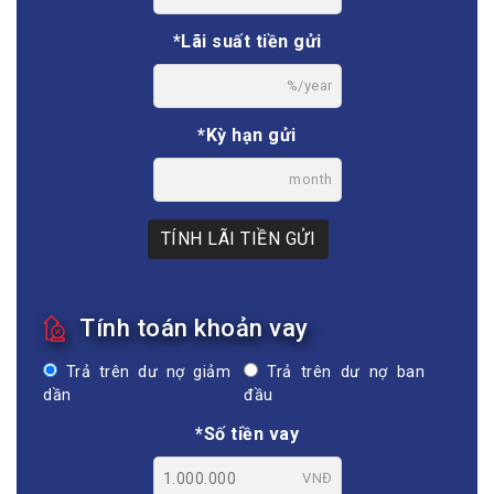
*Lãi suất tiền gửi
%/year
*Kỳ hạn gửi
month
TÍNH LÃI TIỀN GỬI
Tính toán khoản vay
Trả trên dư nợ giảm
Trả trên dư nợ ban
dần
đầu
*Số tiền vay
VNĐ