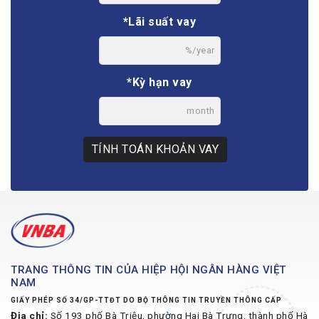
*Lãi suất vay
%/year
*Kỳ hạn vay
month
TÍNH TOÁN KHOẢN VAY
TRANG THÔNG TIN CỦA HIỆP HỘI NGÂN HÀNG VIỆT
NAM
GIẤY PHÉP SỐ 34/GP-TTĐT DO BỘ THÔNG TIN TRUYỀN THÔNG CẤP
Địa chỉ:
Số 193 phố Bà Triệu, phường Hai Bà Trưng, thành phố Hà