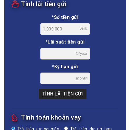
Tính lãi tiền gửi
*Số tiền gửi
VNĐ
*Lãi suất tiền gửi
%/year
*Kỳ hạn gửi
month
TÍNH LÃI TIỀN GỬI
Tính toán khoản vay
Trả trên dư nợ giảm
Trả trên dư nợ ban