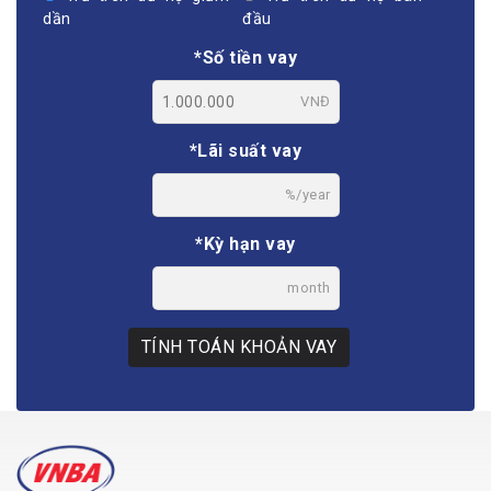
dần
đầu
*Số tiền vay
VNĐ
*Lãi suất vay
%/year
*Kỳ hạn vay
month
TÍNH TOÁN KHOẢN VAY