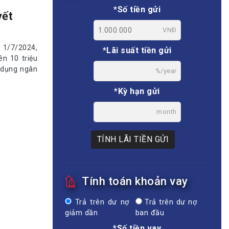
*Số tiền gửi
yết
VNĐ
 1/7/2024,
*Lãi suất tiền gửi
ên 10 triệu
 dụng ngân
%/year
*Kỳ hạn gửi
month
TÍNH LÃI TIỀN GỬI
Tính toán khoản vay
Trả trên dư nợ
Trả trên dư nợ
giảm dần
ban đầu
*Số tiền vay