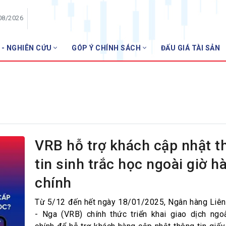
08/2026
 - NGHIÊN CỨU
GÓP Ý CHÍNH SÁCH
ĐẤU GIÁ TÀI SẢN
HỘI VIÊN
Danh sách hội viên
Gia nhập VNBA
 VNBA
 Tuần VNBA
VRB hỗ trợ khách cập nhật t
tin sinh trắc học ngoài giờ h
gân hàng
chính
t
Từ 5/12 đến hết ngày 18/01/2025, Ngân hàng Liên
- Nga (VRB) chính thức triển khai giao dịch ngo