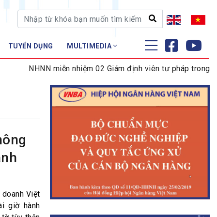
TUYỂN DỤNG
MULTIMEDIA
ĐÀO TẠO - NGHIÊN CỨU
NHNN miễn nhiệm 02 Giám định viên tư pháp trong lĩnh vự
Nghiệp vụ - Chứng chỉ
Tập huấn
hông
ành
 doanh Việt
ài giờ hành