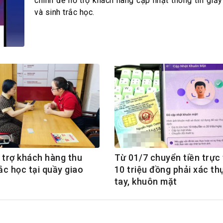
h Tiêu dùng
chính để hỗ trợ khách hàng cập nhật thông tin giấy
và sinh trắc học.
tài sản
oán –Thẻ
 trị
iệc làm
 SẢN
TUYỂN DỤNG
 trợ khách hàng thu
Từ 01/7 chuyển tiền trực
ắc học tại quầy giao
10 triệu đồng phải xác th
tay, khuôn mặt