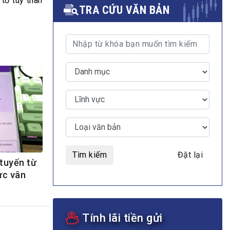
 tờ tùy thân
TRA CỨU VĂN BẢN
MULTIMEDIA
Video
E-magazines
Photos
Tìm kiếm
Đặt lại
 tuyến từ
ực vân
Tính lãi tiền gửi