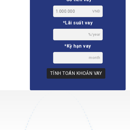
VNĐ
*Lãi suất vay
%/year
*Kỳ hạn vay
month
TÍNH TOÁN KHOẢN VAY