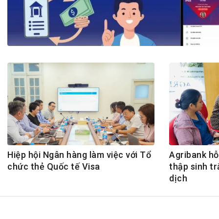
Tài chín
Bộ Chuẩn mực Đạo đức nghề nghiệp
Đấu giá 
Đối tác
Thanh t
Nhà quản
Cơ hội v
GÓP Ý CHÍNH SÁCH
ĐẤU GIÁ TÀI
Dự thảo luật
Tư vấn – Hỏi đáp
Tra cứu văn bản
Hiệp hội Ngân hàng làm việc với Tổ
Agribank hỗ
chức thẻ Quốc tế Visa
thập sinh tr
dịch