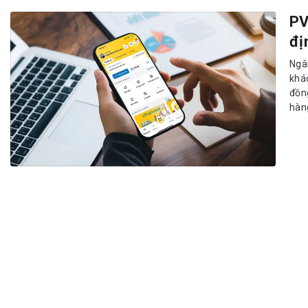
PV
đị
Ngâ
khá
đồn
hàng