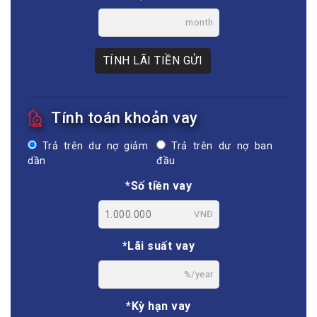
month
TÍNH LÃI TIỀN GỬI
Tính toán khoản vay
Trả trên dư nợ giảm
Trả trên dư nợ ban
dần
đầu
*Số tiền vay
VNĐ
*Lãi suất vay
%/year
*Kỳ hạn vay