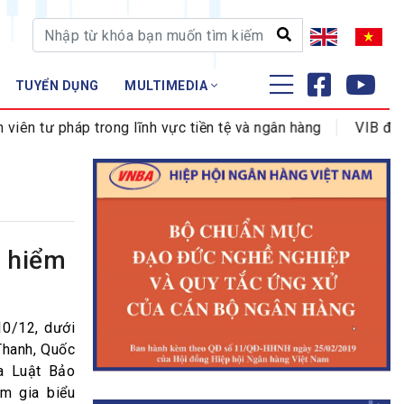
TUYỂN DỤNG
MULTIMEDIA
ĐÀO TẠO - NGHIÊN CỨU
áp trong lĩnh vực tiền tệ và ngân hàng
VIB đổi tên Phòn
Nghiệp vụ - Chứng chỉ
Tập huấn
o hiểm
10/12, dưới
Thanh, Quốc
ua Luật Bảo
am gia biểu