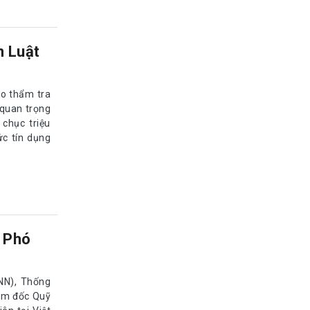
n Luật
áo thẩm tra
 quan trọng
chục triệu
ức tín dụng
 Phó
NN), Thống
iám đốc Quỹ