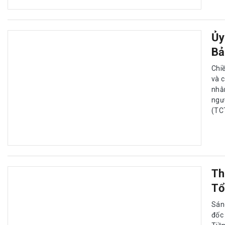
Ủy
Bả
Chi
và c
nhằ
ngư
(TCT
Th
Tổ
Sán
đốc