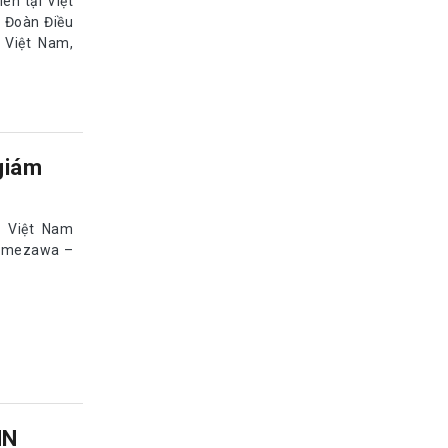
ên tại Việt
 Đoàn Điều
 Việt Nam,
giám
c Việt Nam
 Kamezawa –
NN