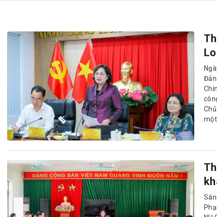
Th
Lo
Ngà
Đản
Chí
côn
Chủ
một 
Th
kh
Sán
Phạ