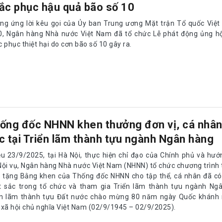
ắc phục hậu quả bão số 10
ng ứng lời kêu gọi của Ủy ban Trung ương Mặt trận Tổ quốc Việt
0, Ngân hàng Nhà nước Việt Nam đã tổ chức Lễ phát động ủng h
 phục thiệt hại do cơn bão số 10 gây ra.
ống đốc NHNN khen thưởng đơn vị, cá nhân
c tại Triển lãm thành tựu ngành Ngân hàng
ều 23/9/2025, tại Hà Nội, thực hiện chỉ đạo của Chính phủ và hư
Nội vụ, Ngân hàng Nhà nước Việt Nam (NHNN) tổ chức chương trình 
o tặng Bằng khen của Thống đốc NHNN cho tập thể, cá nhân đã có
t sắc trong tổ chức và tham gia Triển lãm thành tựu ngành Ngâ
ển lãm thành tựu Đất nước chào mừng 80 năm ngày Quốc khánh
 xã hội chủ nghĩa Việt Nam (02/9/1945 – 02/9/2025).