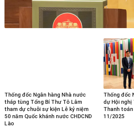
Tài chín
Bộ Chuẩn mực Đạo đức nghề nghiệp
Đấu giá 
Đối tác
Thanh t
Nhà quản
Cơ hội v
GÓP Ý CHÍNH SÁCH
ĐẤU GIÁ TÀI
Dự thảo luật
Tư vấn – Hỏi đáp
Tra cứu văn bản
Thống đốc Ngân hàng Nhà nước
Thống đốc 
tháp tùng Tổng Bí Thư Tô Lâm
dự Hội nghị
tham dự chuỗi sự kiện Lễ kỷ niệm
Thanh toán 
50 năm Quốc khánh nước CHDCND
11/2025
Lào