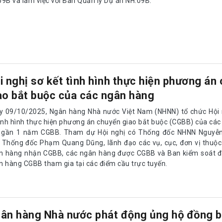
09B và làm việc với Ban Quản lý Dự án NH.09B.
i nghị sơ kết tình hình thực hiện phương án
ao bắt buộc của các ngân hàng
y 09/10/2025, Ngân hàng Nhà nước Việt Nam (NHNN) tổ chức Hội n
tình hình thực hiện phương án chuyển giao bắt buộc (CGBB) của cá
 gần 1 năm CGBB. Tham dự Hội nghị có Thống đốc NHNN Nguyễn
 Thống đốc Phạm Quang Dũng, lãnh đạo các vụ, cục, đơn vị thuộc
n hàng nhận CGBB, các ngân hàng được CGBB và Ban kiểm soát đặ
n hàng CGBB tham gia tại các điểm cầu trực tuyến.
ân hàng Nhà nước phát động ủng hộ đồng 