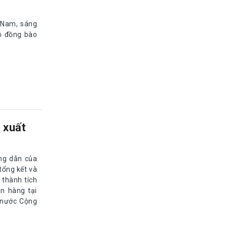
 Nam, sáng
ộ đồng bào
 xuất
ớng dẫn của
tổng kết và
 thành tích
n hàng tại
 nước Cộng