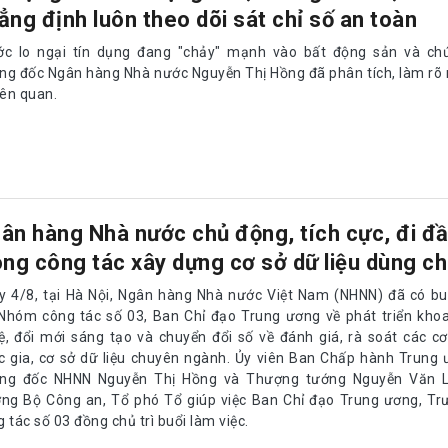
ẳng định luôn theo dõi sát chỉ số an toàn
ớc lo ngại tín dụng đang "chảy" mạnh vào bất động sản và ch
ng đốc Ngân hàng Nhà nước Nguyễn Thị Hồng đã phân tích, làm rõ
iên quan.
ân hàng Nhà nước chủ động, tích cực, đi đ
ong công tác xây dựng cơ sở dữ liệu dùng c
y 4/8, tại Hà Nội, Ngân hàng Nhà nước Việt Nam (NHNN) đã có bu
 Nhóm công tác số 03, Ban Chỉ đạo Trung ương về phát triển kho
ệ, đổi mới sáng tạo và chuyển đổi số về đánh giá, rà soát các cơ
c gia, cơ sở dữ liệu chuyên ngành. Ủy viên Ban Chấp hành Trung
ng đốc NHNN Nguyễn Thị Hồng và Thượng tướng Nguyễn Văn 
ởng Bộ Công an, Tổ phó Tổ giúp việc Ban Chỉ đạo Trung ương, T
 tác số 03 đồng chủ trì buổi làm việc.