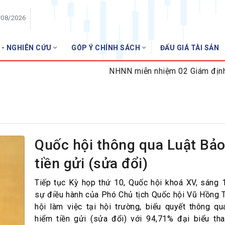
/08/2026
 - NGHIÊN CỨU
GÓP Ý CHÍNH SÁCH
ĐẤU GIÁ TÀI SẢN
HỘI VIÊN
NHNN miễn nhiệm 02 Giám định viên tư ph
Danh sách hội viên
Gia nhập VNBA
 VNBA
 Tuần VNBA
Quốc hội thông qua Luật Bả
tiền gửi (sửa đổi)
gân hàng
t
Tiếp tục Kỳ họp thứ 10, Quốc hội khoá XV, sáng 
sự điều hành của Phó Chủ tịch Quốc hội Vũ Hồng 
hội làm việc tại hội trường, biểu quyết thông q
hiểm tiền gửi (sửa đổi) với 94,71% đại biểu th