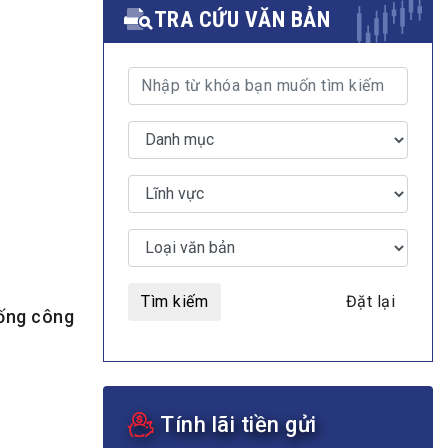
TRA CỨU VĂN BẢN
MULTIMEDIA
Video
E-magazines
Photos
Tìm kiếm
Đặt lại
hống công
Tính lãi tiền gửi