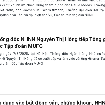
n tệ quốc tế (IMF), nhân dịp ông có chuyến thăm và làm việc đầu ti
 kể từ khi nhậm chức. Cùng tham dự có ông Paulo Medas, Trưởng
Việt Nam, ông Jochen M. Schmittmann, Trưởng đại diện IMF tại
puchia và Lào, và đại diện các Vụ, Cục chức năng của NHNN.
ống đốc NHNN Nguyễn Thị Hồng tiếp Tổng 
c Tập đoàn MUFG
g ngày 7/8/2025, tại Hà Nội, Thống đốc Ngân hàng Nhà nướ
NN) Nguyễn Thị Hồng đã có buổi tiếp và làm việc với ông Hironori
g giám đốc Tập đoàn MUFG.
n dụng vào bất động sản, chứng khoán, NH