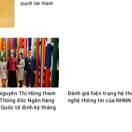
h Tiêu dùng
quyết tán thành.
tài sản
oán –Thẻ
 trị
iệc làm
 SẢN
TUYỂN DỤNG
Nguyễn Thị Hồng tham
Đánh giá hiện trạng hệ t
 Thống đốc Ngân hàng
nghệ thông tin của NHNN
Quốc tế định kỳ tháng