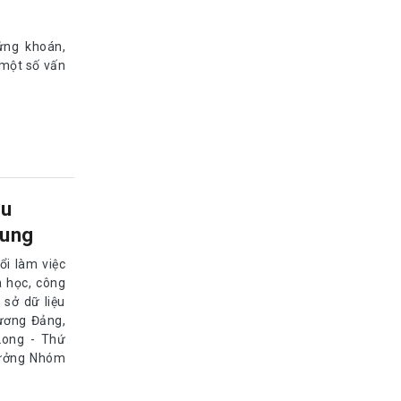
ứng khoán,
 một số vấn
ầu
hung
ổi làm việc
a học, công
 sở dữ liệu
 ương Đảng,
Long - Thứ
rưởng Nhóm