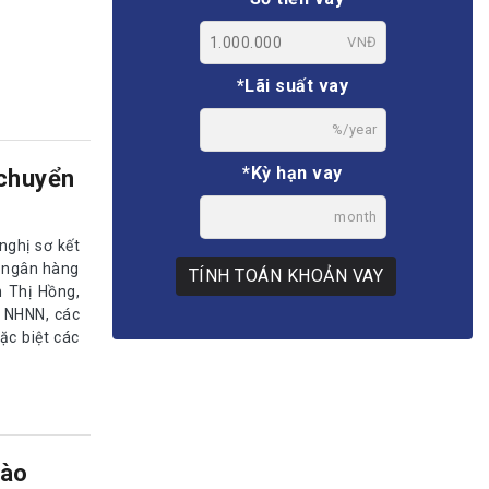
VNĐ
*Lãi suất vay
%/year
*Kỳ hạn vay
 chuyển
month
ghị sơ kết
c ngân hàng
TÍNH TOÁN KHOẢN VAY
 Thị Hồng,
 NHNN, các
c biệt các
bào