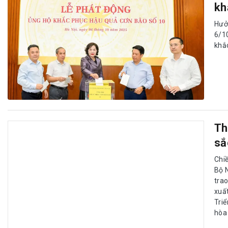
kh
Hưở
6/1
khắc
Th
sắ
Chi
Bộ 
tra
xuấ
Tri
hòa