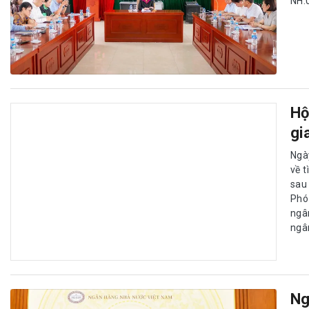
NH.
Hộ
gi
Ngà
về 
sau
Phó
ngâ
ngâ
Ng