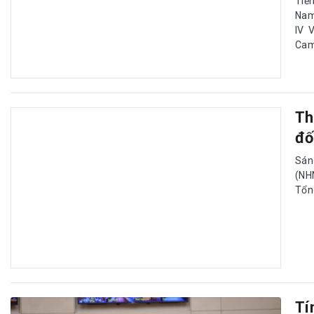
Tiề
Nam
IV 
Cam
Th
đố
Sán
(NH
Tổn
Tí