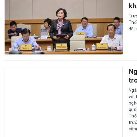
kh
Trư
Thố
đề l
Ng
tr
Ngà
với
ngh
quố
Thố
trư
công