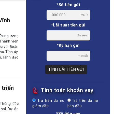
*Số tiền gửi
VNĐ
Vĩnh
*Lãi suất tiền gửi
%/year
 Trung ương
Thành viên
*Kỳ hạn gửi
ệc với Đoàn
hư Tỉnh ủy,
month
h, lãnh đạo
TÍNH LÃI TIỀN GỬI
 triển
Tính toán khoản vay
Trả trên dư nợ
Trả trên dư nợ
 Thống đốc
giảm dần
ban đầu
khai Dự án
*Số tiền vay