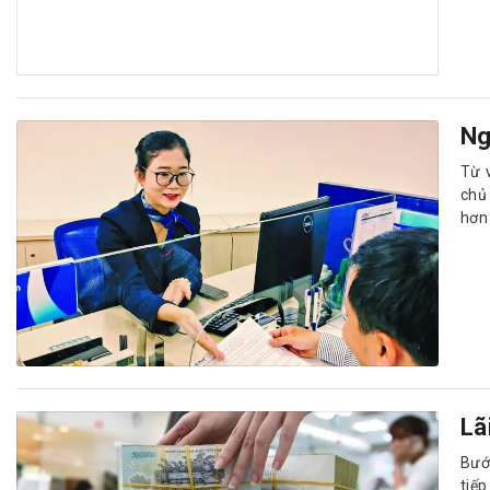
Ng
Từ v
chủ
hơn
Lã
Bướ
tiếp