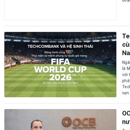
Te
cù
N
Ngâ
là 
với
phá
Tec
vẹn 
OC
nư