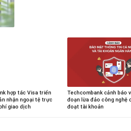
h Tiêu dùng
tài sản
oán –Thẻ
 trị
iệc làm
 SẢN
TUYỂN DỤNG
 hợp tác Visa triển
Techcombank cảnh báo về
oản nhận ngoại tệ trực
đoạn lừa đảo công nghệ 
phí giao dịch
đoạt tài khoản