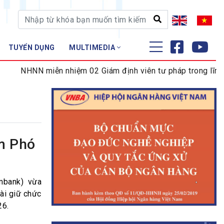
TUYỂN DỤNG
MULTIMEDIA
ĐÀO TẠO - NGHIÊN CỨU
 miễn nhiệm 02 Giám định viên tư pháp trong lĩnh vực tiền 
Nghiệp vụ - Chứng chỉ
Tập huấn
m Phó
mbank) vừa
ài giữ chức
26.