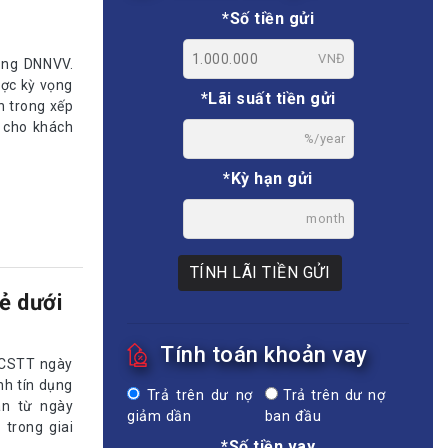
*Số tiền gửi
VNĐ
ụng DNNVV.
ược kỳ vọng
*Lãi suất tiền gửi
n trong xếp
 cho khách
%/year
*Kỳ hạn gửi
month
TÍNH LÃI TIỀN GỬI
ẻ dưới
Tính toán khoản vay
-CSTT ngày
nh tín dụng
Trả trên dư nợ
Trả trên dư nợ
an từ ngày
giảm dần
ban đầu
trong giai
*Số tiền vay