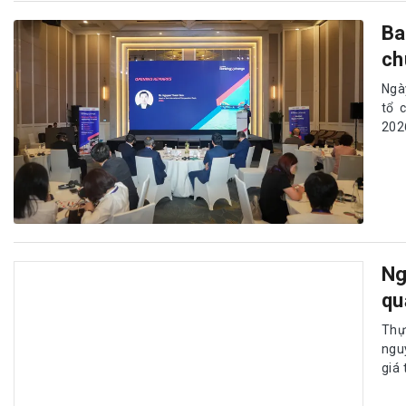
Ba
ch
Ngà
tổ 
2026
Ng
qu
Thự
ngu
giá 