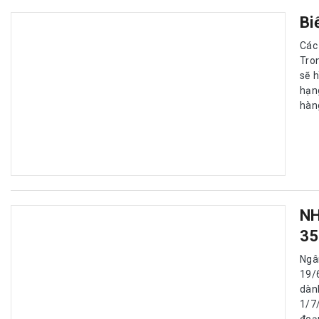
Bi
Các
Tro
sẽ 
hạn
hàn
NH
35
Ngâ
19/
dàn
1/7
đoạ