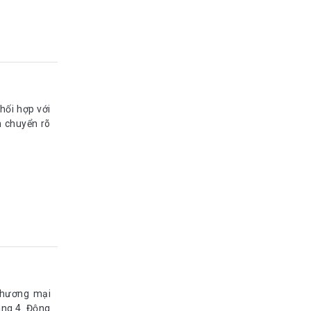
phối hợp với
h chuyển rõ
thương mại
háng 4. Động