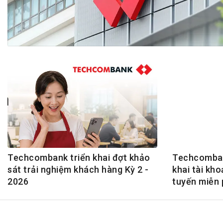
Tài chín
Bộ Chuẩn mực Đạo đức nghề nghiệp
Đấu giá 
Đối tác
Thanh t
Nhà quản
Cơ hội v
GÓP Ý CHÍNH SÁCH
ĐẤU GIÁ TÀI
Dự thảo luật
Tư vấn – Hỏi đáp
Tra cứu văn bản
Techcombank triển khai đợt khảo
Techcombank
sát trải nghiệm khách hàng Kỳ 2 -
khai tài kh
2026
tuyến miễn 