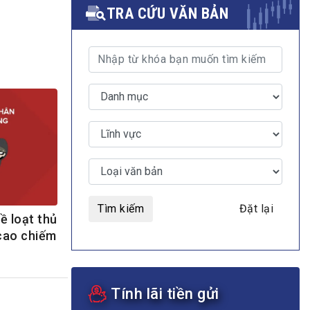
TRA CỨU VĂN BẢN
MULTIMEDIA
Video
E-magazines
Photos
Tìm kiếm
Đặt lại
 loạt thủ
cao chiếm
Tính lãi tiền gửi