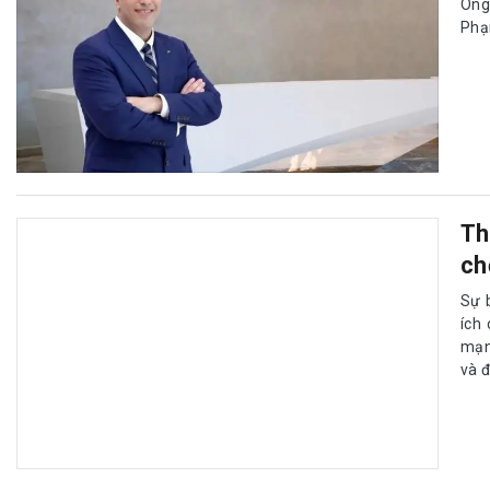
Ông
Phạ
Th
ch
Sự 
ích
mạn
và 