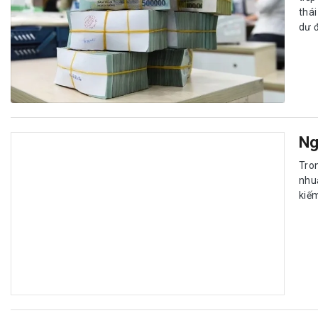
thá
dư đ
Ng
Tro
nhu
kiế