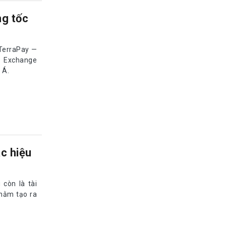
g tốc
TerraPay —
g Exchange
 Á.
c hiệu
còn là tài
nhằm tạo ra