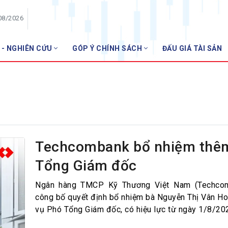
08/2026
 - NGHIÊN CỨU
GÓP Ý CHÍNH SÁCH
ĐẤU GIÁ TÀI SẢN
HỘI VIÊN
NHNN
Danh sách hội viên
Gia nhập VNBA
 VNBA
 Tuần VNBA
Techcombank bổ nhiệm thê
Tổng Giám đốc
gân hàng
t
Ngân hàng TMCP Kỹ Thương Việt Nam (Techco
công bố quyết định bổ nhiệm bà Nguyễn Thị Vân Ho
vụ Phó Tổng Giám đốc, có hiệu lực từ ngày 1/8/20