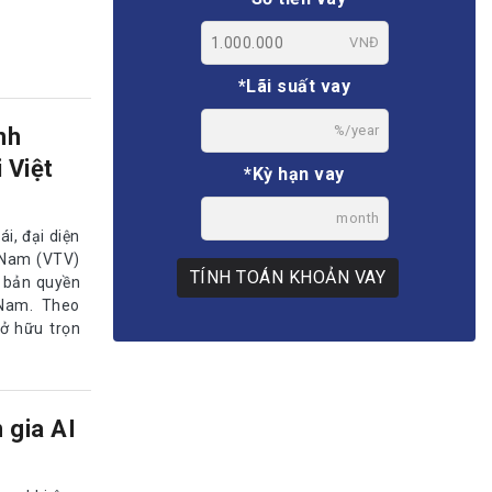
VNĐ
*Lãi suất vay
%/year
nh
 Việt
*Kỳ hạn vay
month
, đại diện
t Nam (VTV)
TÍNH TOÁN KHOẢN VAY
g bản quyền
 Nam. Theo
ở hữu trọn
 gia AI