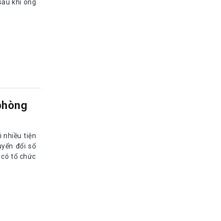
au khi ông
phòng
 nhiều tiện
uyển đổi số
 có tổ chức