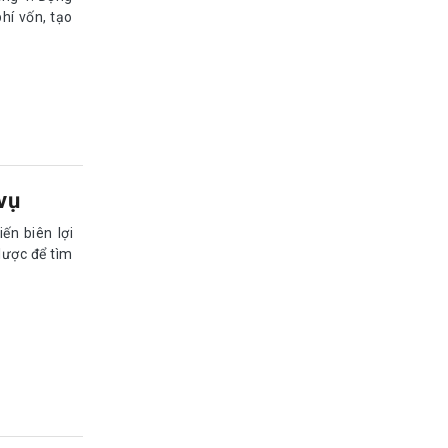
hí vốn, tạo
vụ
ến biên lợi
lược để tìm