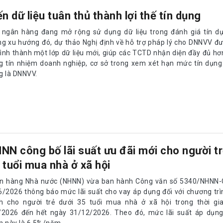
ến dữ liệu tuân thủ thành lợi thế tín dụng
 ngân hàng đang mở rộng sử dụng dữ liệu trong đánh giá tín d
ng xu hướng đó, dự thảo Nghị định về hỗ trợ pháp lý cho DNNVV đ
hình thành một lớp dữ liệu mới, giúp các TCTD nhận diện đầy đủ hơ
g tín nhiệm doanh nghiệp, cơ sở trong xem xét hạn mức tín dụng
g là DNNVV.
NN công bố lãi suất ưu đãi mới cho người tr
 tuổi mua nhà ở xã hội
n hàng Nhà nước (NHNN) vừa ban hành Công văn số 5340/NHNN
6/2026 thông báo mức lãi suất cho vay áp dụng đối với chương trì
h cho người trẻ dưới 35 tuổi mua nhà ở xã hội trong thời gi
/2026 đến hết ngày 31/12/2026. Theo đó, mức lãi suất áp dụng 
n này là 6,5%/năm.