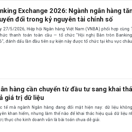
nking Exchange 2026: Ngành ngân hàng tăn
uyển đổi trong kỷ nguyên tài chính số
y 27/5/2026, Hiệp hội Ngân hàng Việt Nam (VNBA) phối hợp cùng 
chức thanh toán toàn cầu — tổ chức "Hội nghị Bàn tròn Bankin
", đánh dấu lần đầu tiên sự kiện này được tổ chức tại khu vực châu
ân hàng cần chuyển từ đầu tư sang khai thá
ả giá trị dữ liệu
c tế mà ngành Ngân hàng đang đối mặt hiện nay: dữ liệu không 
yên khan hiếm, nhưng làm thế nào để khai thác hiệu quả dữ liệu 
trị thực cho kinh doanh vẫn là bài toán chưa dễ giải.