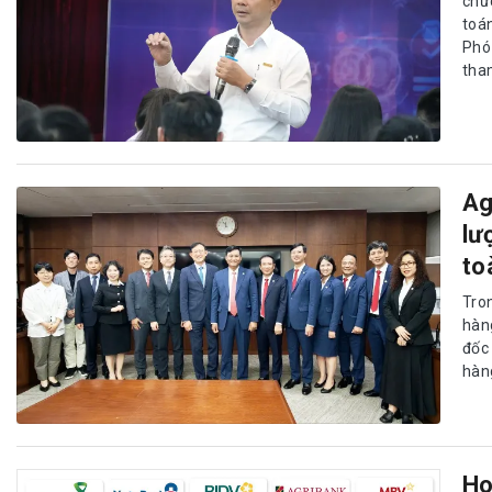
chức
toá
Phó
tham
Ag
lư
to
Tro
hàn
đốc
hàn
Ho