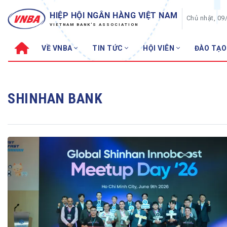
HIỆP HỘI NGÂN HÀNG VIỆT NAM
Chủ nhật, 09
VIETNAM BANK'S ASSOCIATION
VỀ VNBA
TIN TỨC
HỘI VIÊN
ĐÀO TẠO
Về VNBA
TIN TỨC
Cơ cấu tổ chức
Tin Hiệp hội
SHINHAN BANK
Sơ đồ tổ chức
Sự kiện
Hội đồng Hiệp hội
30 năm
Thường trực Hiệp hội
Bản tin
Cơ quan Thường trực
Tin Hội viên
Điều lệ
Tin ngành n
Lịch sử phát triển
Topic nổi bậ
VNBA các thời kỳ
Đào tạo
Fintech
Thành tích – Giải thưởng