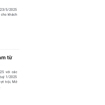
- 23/5/2025
n cho khách
am từ
25 với các
 Quý 1/2025
ợt trội; Mở
.