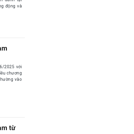
ăng động và
Nam
/6/2025 với
hiều chương
thường vào
am từ