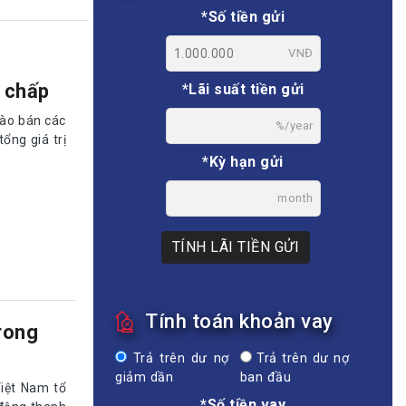
*Số tiền gửi
VNĐ
 chấp
*Lãi suất tiền gửi
ào bán các
%/year
ổng giá trị
*Kỳ hạn gửi
month
TÍNH LÃI TIỀN GỬI
Tính toán khoản vay
trong
Trả trên dư nợ
Trả trên dư nợ
giảm dần
ban đầu
Việt Nam tổ
*Số tiền vay