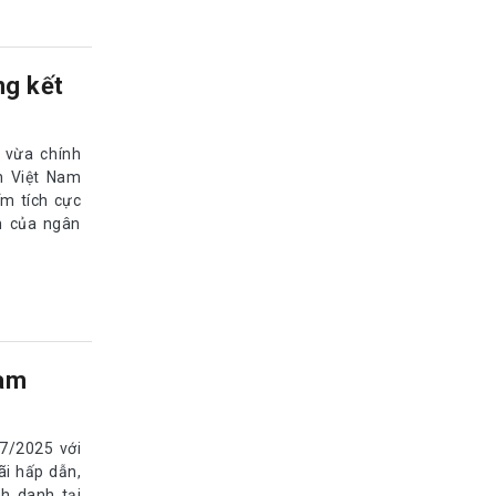
ng kết
 vừa chính
n Việt Nam
ểm tích cực
h của ngân
Nam
/7/2025 với
ãi hấp dẫn,
nh danh tại