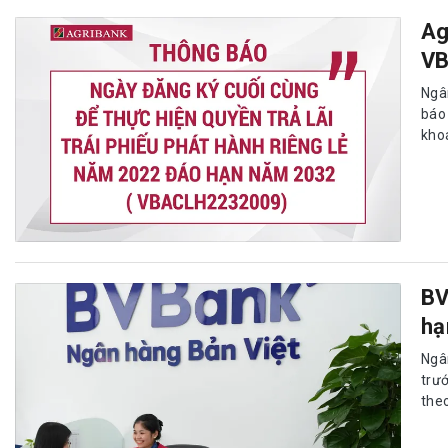
Ag
V
Ngâ
báo
kho
BV
hạ
Ngâ
trư
theo