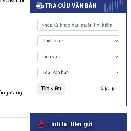
hát hành ra
TRA CỨU VĂN BẢN
MULTIMEDIA
Video
E-magazines
Photos
Tìm kiếm
Đặt lại
hàng đang
Tính lãi tiền gửi