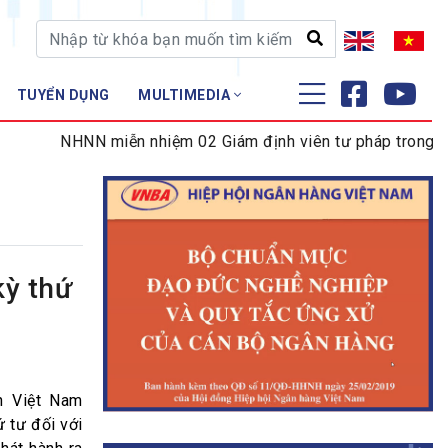
TUYỂN DỤNG
MULTIMEDIA
ĐÀO TẠO - NGHIÊN CỨU
NHNN miễn nhiệm 02 Giám định viên tư pháp trong lĩnh v
Nghiệp vụ - Chứng chỉ
Tập huấn
kỳ thứ
n Việt Nam
ứ tư đối với