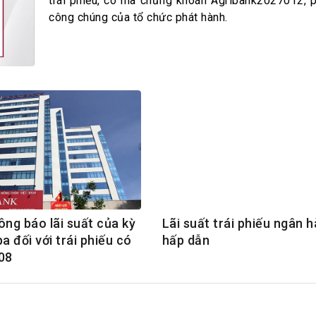
h Tiêu dùng
trái phiếu, có mã chứng khoán Agribank2027012, p
công chúng của tổ chức phát hành.
tài sản
oán –Thẻ
 trị
iệc làm
 SẢN
TUYỂN DỤNG
ông báo lãi suất của kỳ
Lãi suất trái phiếu ngân 
ba đối với trái phiếu có
hấp dẫn
08