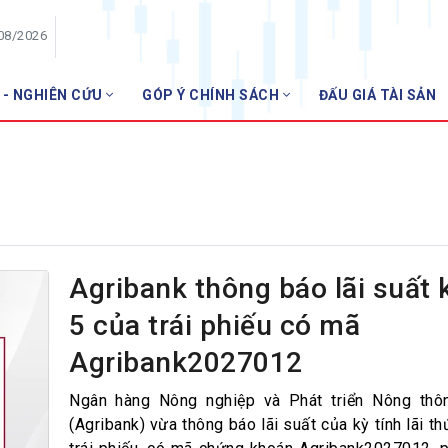
/08/2026
 - NGHIÊN CỨU
GÓP Ý CHÍNH SÁCH
ĐẤU GIÁ TÀI SẢN
HỘI VIÊN
Danh sách hội viên
Gia nhập VNBA
 VNBA
 Tuần VNBA
Agribank thông báo lãi suất 
5 của trái phiếu có mã
gân hàng
Agribank2027012
t
Ngân hàng Nông nghiệp và Phát triển Nông thô
(Agribank) vừa thông báo lãi suất của kỳ tính lãi th