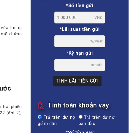
*Số tiền gửi
VNĐ
 vừa thông
*Lãi suất tiền gửi
có mã chứng
%/year
*Kỳ hạn gửi
month
TÍNH LÃI TIỀN GỬI
rước
Tính toán khoản vay
 trái phiếu
2 (đợt 2),
Trả trên dư nợ
Trả trên dư nợ
giảm dần
ban đầu
*Số tiền vay