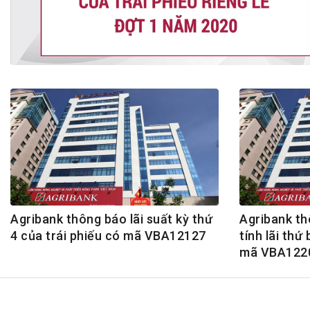
Tài chín
Bộ Chuẩn mực Đạo đức nghề nghiệp
Đấu giá 
Đối tác
Thanh t
Nhà quản
Cơ hội v
GÓP Ý CHÍNH SÁCH
ĐẤU GIÁ TÀI
Dự thảo luật
Tư vấn – Hỏi đáp
Tra cứu văn bản
Agribank thông báo lãi suất kỳ thứ
Agribank th
4 của trái phiếu có mã VBA12127
tính lãi thứ 
mã VBA122