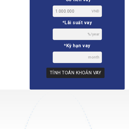
VNĐ
*Lãi suất vay
%/year
*Kỳ hạn vay
month
TÍNH TOÁN KHOẢN VAY