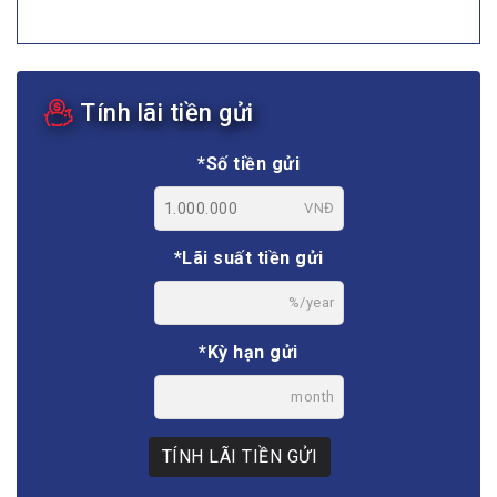
Tính lãi tiền gửi
*Số tiền gửi
VNĐ
*Lãi suất tiền gửi
%/year
*Kỳ hạn gửi
month
TÍNH LÃI TIỀN GỬI