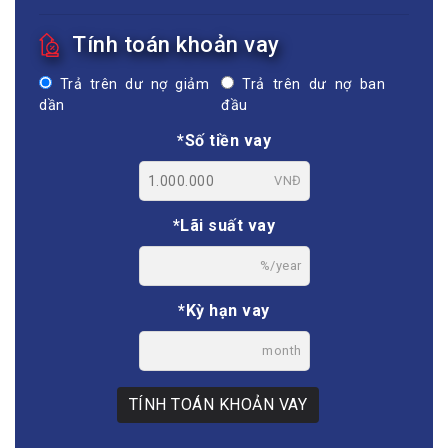
Tính toán khoản vay
Trả trên dư nợ giảm
Trả trên dư nợ ban
dần
đầu
*Số tiền vay
VNĐ
*Lãi suất vay
%/year
*Kỳ hạn vay
month
TÍNH TOÁN KHOẢN VAY