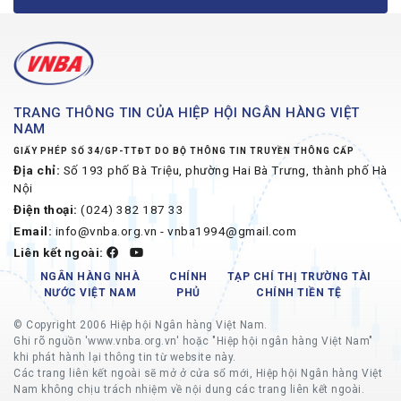
TRANG THÔNG TIN CỦA HIỆP HỘI NGÂN HÀNG VIỆT
NAM
GIẤY PHÉP SỐ 34/GP-TTĐT DO BỘ THÔNG TIN TRUYỀN THÔNG CẤP
Địa chỉ:
Số 193 phố Bà Triệu, phường Hai Bà Trưng, thành phố Hà
Nội
Điện thoại:
(024) 382 187 33
Email:
info@vnba.org.vn - vnba1994@gmail.com
Liên kết ngoài:
NGÂN HÀNG NHÀ
CHÍNH
TẠP CHÍ THỊ TRƯỜNG TÀI
NƯỚC VIỆT NAM
PHỦ
CHÍNH TIỀN TỆ
© Copyright 2006 Hiệp hội Ngân hàng Việt Nam.
Ghi rõ nguồn 'www.vnba.org.vn' hoặc "Hiệp hội ngân hàng Việt Nam"
khi phát hành lại thông tin từ website này.
Các trang liên kết ngoài sẽ mở ở cửa sổ mới, Hiệp hội Ngân hàng Việt
Nam không chịu trách nhiệm về nội dung các trang liên kết ngoài.