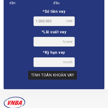
dần
đầu
*Số tiền vay
VNĐ
*Lãi suất vay
%/year
*Kỳ hạn vay
month
TÍNH TOÁN KHOẢN VAY