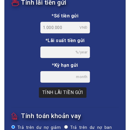
Tính lãi tiền gửi
*Số tiền gửi
VNĐ
*Lãi suất tiền gửi
%/year
*Kỳ hạn gửi
month
TÍNH LÃI TIỀN GỬI
Tính toán khoản vay
Trả trên dư nợ giảm
Trả trên dư nợ ban