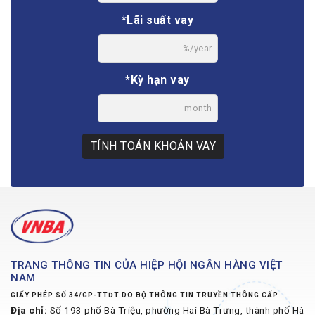
*Lãi suất vay
%/year
*Kỳ hạn vay
month
TÍNH TOÁN KHOẢN VAY
TRANG THÔNG TIN CỦA HIỆP HỘI NGÂN HÀNG VIỆT
NAM
GIẤY PHÉP SỐ 34/GP-TTĐT DO BỘ THÔNG TIN TRUYỀN THÔNG CẤP
Địa chỉ:
Số 193 phố Bà Triệu, phường Hai Bà Trưng, thành phố Hà