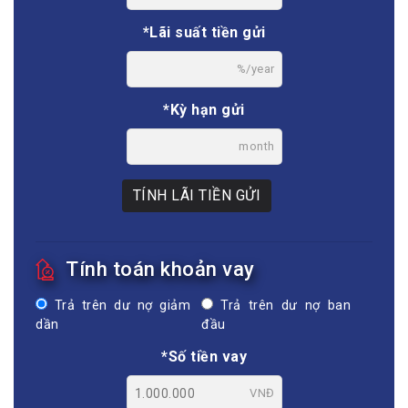
*Lãi suất tiền gửi
%/year
*Kỳ hạn gửi
month
TÍNH LÃI TIỀN GỬI
Tính toán khoản vay
Trả trên dư nợ giảm
Trả trên dư nợ ban
dần
đầu
*Số tiền vay
VNĐ