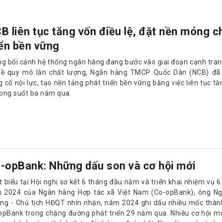
B liên tục tăng vốn điều lệ, đặt nền móng c
iển bền vững
ng bối cảnh hệ thống ngân hàng đang bước vào giai đoạn cạnh tranh
về quy mô lẫn chất lượng, Ngân hàng TMCP Quốc Dân (NCB) đã
 cố nội lực, tạo nền tảng phát triển bền vững bằng việc liên tục tă
trong suốt ba năm qua.
-opBank: Những dấu son và cơ hội mới
 biểu tại Hội nghị sơ kết 6 tháng đầu năm và triển khai nhiệm vụ 6
 2024 của Ngân hàng Hợp tác xã Việt Nam (Co-opBank), ông N
ng - Chủ tịch HĐQT nhìn nhận, năm 2024 ghi dấu nhiều mốc thàn
opBank trong chặng đường phát triển 29 năm qua. Nhiều cơ hội m