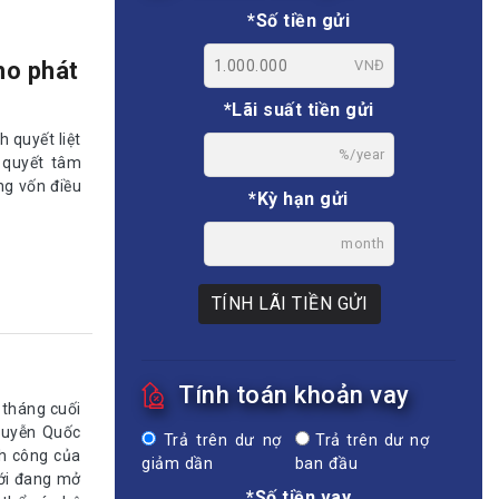
*Số tiền gửi
VNĐ
ho phát
*Lãi suất tiền gửi
 quyết liệt
%/year
 quyết tâm
ng vốn điều
*Kỳ hạn gửi
month
TÍNH LÃI TIỀN GỬI
Tính toán khoản vay
 tháng cuối
guyễn Quốc
Trả trên dư nợ
Trả trên dư nợ
h công của
giảm dần
ban đầu
ới đang mở
*Số tiền vay