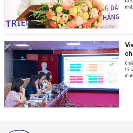
ra 
nhâ
Vi
ch
Chi
tổ 
địn