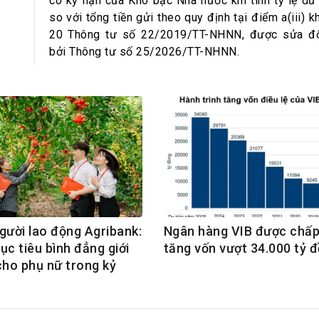
h Tiêu dùng
có kỳ hạn của Kho bạc Nhà nước khi tính tỷ lệ dư
so với tổng tiền gửi theo quy định tại điểm a(iii) 
tài sản
20 Thông tư số 22/2019/TT-NHNN, được sửa đổ
oán –Thẻ
bởi Thông tư số 25/2026/TT-NHNN.
 trị
iệc làm
 SẢN
TUYỂN DỤNG
gười lao động Agribank:
Ngân hàng VIB được chấp
ục tiêu bình đẳng giới
tăng vốn vượt 34.000 tỷ 
cho phụ nữ trong kỷ