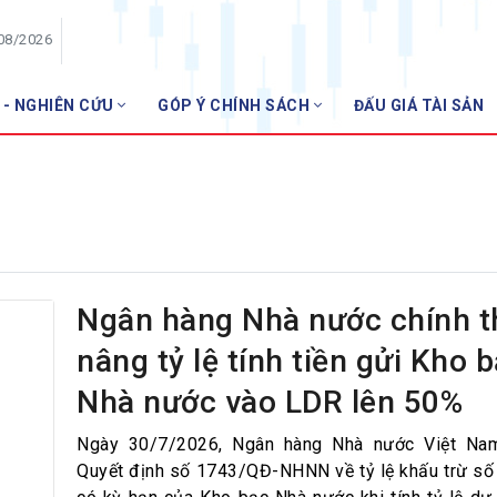
/08/2026
 - NGHIÊN CỨU
GÓP Ý CHÍNH SÁCH
ĐẤU GIÁ TÀI SẢN
HỘI VIÊN
Danh sách hội viên
Gia nhập VNBA
 VNBA
 Tuần VNBA
Ngân hàng Nhà nước chính t
nâng tỷ lệ tính tiền gửi Kho 
gân hàng
Nhà nước vào LDR lên 50%
t
Ngày 30/7/2026, Ngân hàng Nhà nước Việt Na
Quyết định số 1743/QĐ-NHNN về tỷ lệ khấu trừ số 