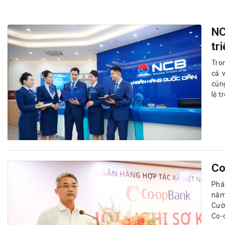
NC
tr
Tro
cả 
củng
lệ 
Co
Phát
năm
Cườ
Co-