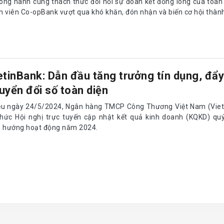
song hành cùng thách thức đòi hỏi sự đoàn kết đồng lòng của toàn
n viên Co-opBank vượt qua khó khăn, đón nhận và biến cơ hội thành
etinBank: Dẫn đầu tăng trưởng tín dụng, đẩ
uyển đổi số toàn diện
ều ngày 24/5/2024, Ngân hàng TMCP Công Thương Việt Nam (Viet
chức Hội nghị trực tuyến cập nhật kết quả kinh doanh (KQKD) qu
h hướng hoạt động năm 2024.