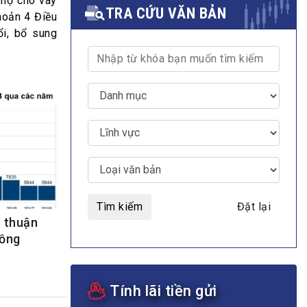
 nợ cho vay
TRA CỨU VĂN BẢN
khoản 4 Điều
i, bổ sung
MULTIMEDIA
Video
E-magazines
Photos
Tìm kiếm
Đặt lại
 thuận
đồng
Tính lãi tiền gửi