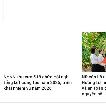
Tài chín
Bộ Chuẩn mực Đạo đức nghề nghiệp
Đấu giá 
Đối tác
Thanh t
Nhà quản
Cơ hội v
GÓP Ý CHÍNH SÁCH
ĐẤU GIÁ TÀI
Dự thảo luật
Tư vấn – Hỏi đáp
Tra cứu văn bản
NHNN khu vực 5 tổ chức Hội nghị
Nữ cán bộ n
tổng kết công tác năm 2025, triển
Hướng tới m
khai nhiệm vụ năm 2026
và an toàn 
nguyên số