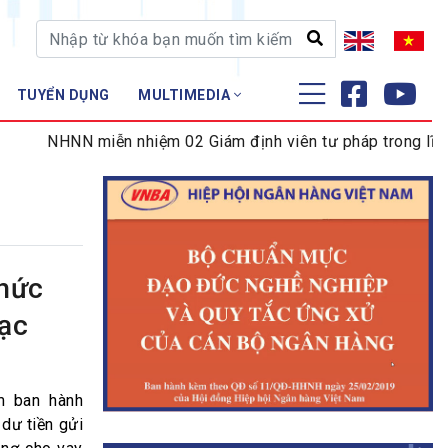
TUYỂN DỤNG
MULTIMEDIA
ĐÀO TẠO - NGHIÊN CỨU
NHNN miễn nhiệm 02 Giám định viên tư pháp trong lĩnh vực 
Nghiệp vụ - Chứng chỉ
Tập huấn
hức
bạc
m ban hành
dư tiền gửi