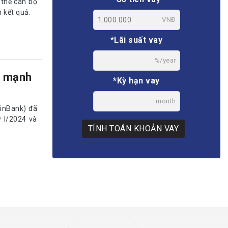
 thể cán bộ
 kết quả.
VNĐ
*Lãi suất vay
%/year
y mạnh
*Kỳ hạn vay
month
inBank) đã
ý I/2024 và
TÍNH TOÁN KHOẢN VAY