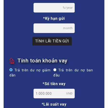
%/year
*Kỳ hạn gửi
month
TÍNH LÃI TIỀN GỬI
Tính toán khoản vay
Trả trên dư nợ giảm
Trả trên dư nợ ban
dần
đầu
*Số tiền vay
VNĐ
*Lãi suất vay