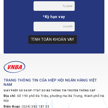
%/year
*Kỳ hạn vay
month
TÍNH TOÁN KHOẢN VAY
TRANG THÔNG TIN CỦA HIỆP HỘI NGÂN HÀNG VIỆT
NAM
GIẤY PHÉP SỐ 34/GP-TTĐT DO BỘ THÔNG TIN TRUYỀN THÔNG CẤP
Địa chỉ:
Số 193 phố Bà Triệu, phường Hai Bà Trưng, thành phố Hà
Nội
Điện thoại:
(024) 382 187 33