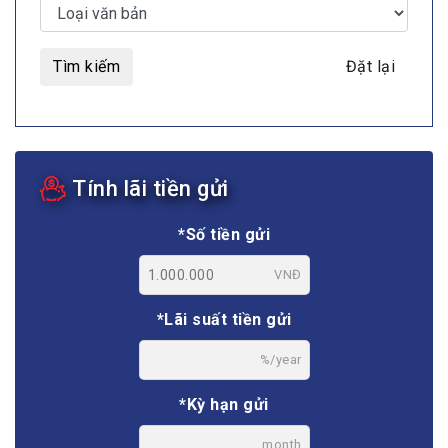
Tìm kiếm
Đặt lại
Tính lãi tiền gửi
*Số tiền gửi
VNĐ
*Lãi suất tiền gửi
%/year
*Kỳ hạn gửi
month