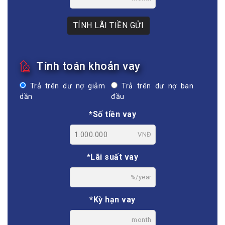
TÍNH LÃI TIỀN GỬI
Tính toán khoản vay
Trả trên dư nợ giảm
Trả trên dư nợ ban
dần
đầu
*Số tiền vay
VNĐ
*Lãi suất vay
%/year
*Kỳ hạn vay
month