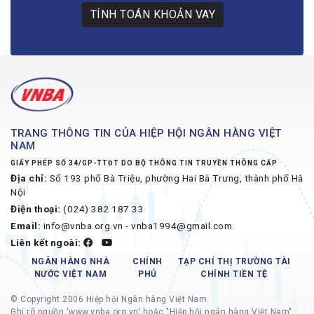
TÍNH TOÁN KHOẢN VAY
TRANG THÔNG TIN CỦA HIỆP HỘI NGÂN HÀNG VIỆT
NAM
GIẤY PHÉP SỐ 34/GP-TTĐT DO BỘ THÔNG TIN TRUYỀN THÔNG CẤP
Địa chỉ:
Số 193 phố Bà Triệu, phường Hai Bà Trưng, thành phố Hà
Nội
Điện thoại:
(024) 382 187 33
Email:
info@vnba.org.vn - vnba1994@gmail.com
Liên kết ngoài:
NGÂN HÀNG NHÀ
CHÍNH
TẠP CHÍ THỊ TRƯỜNG TÀI
NƯỚC VIỆT NAM
PHỦ
CHÍNH TIỀN TỆ
© Copyright 2006 Hiệp hội Ngân hàng Việt Nam.
Ghi rõ nguồn 'www.vnba.org.vn' hoặc "Hiệp hội ngân hàng Việt Nam"