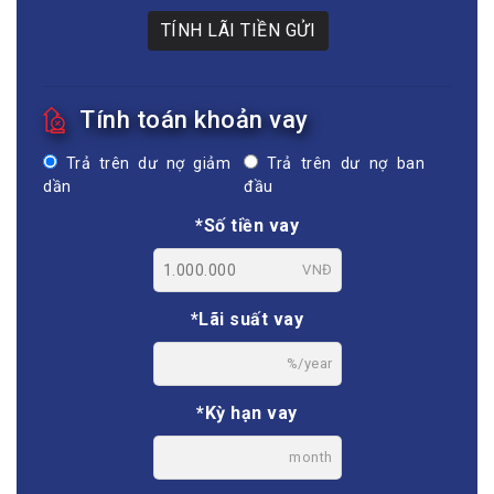
TÍNH LÃI TIỀN GỬI
Tính toán khoản vay
Trả trên dư nợ giảm
Trả trên dư nợ ban
dần
đầu
*Số tiền vay
VNĐ
*Lãi suất vay
%/year
*Kỳ hạn vay
month