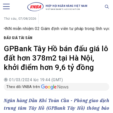
HIỆP HỘI NGÂN HÀNG VIỆT NAM
VIETNAM BANK'S ASSOCIATION
Thứ sáu, 07/08/2026
ễn nhiệm 02 Giám định viên tư pháp trong lĩnh vực tiền tệ v
ĐẤU GIÁ TÀI SẢN
GPBank Tây Hồ bán đấu giá lô
đất hơn 378m2 tại Hà Nội,
khởi điểm hơn 9,6 tỷ đồng
01/03/2024 lúc 19:44 (GMT)
Theo dõi VNBA trên
Ngân hàng Dầu Khí Toàn Cầu - Phòng giao dịch
trung tâm Tây Hồ (GPBank Tây Hồ) thông báo