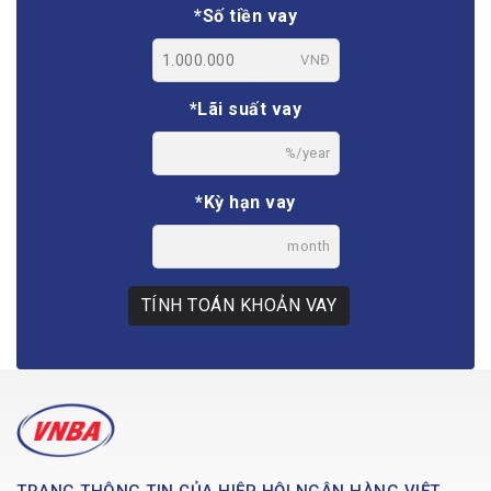
*Số tiền vay
VNĐ
*Lãi suất vay
%/year
*Kỳ hạn vay
month
TÍNH TOÁN KHOẢN VAY