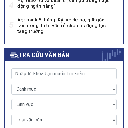
Hội thảo “AI và quản trị dữ liệu trong hoạt
4
động ngân hàng”
Agribank 6 tháng: Kỷ lục dư nợ, giữ gốc
5
tam nông, bơm vốn rẻ cho các động lực
tăng trưởng
TRA CỨU VĂN BẢN