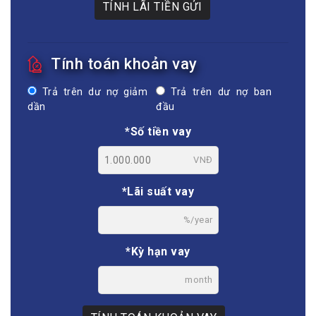
TÍNH LÃI TIỀN GỬI
Tính toán khoản vay
Trả trên dư nợ giảm
Trả trên dư nợ ban
dần
đầu
*Số tiền vay
VNĐ
*Lãi suất vay
%/year
*Kỳ hạn vay
month