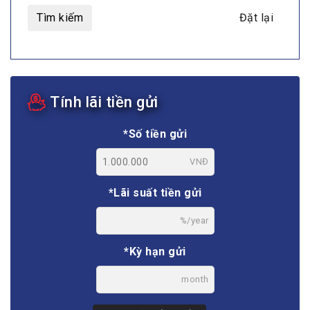
Tìm kiếm
Đặt lại
Tính lãi tiền gửi
*Số tiền gửi
VNĐ
*Lãi suất tiền gửi
%/year
*Kỳ hạn gửi
month