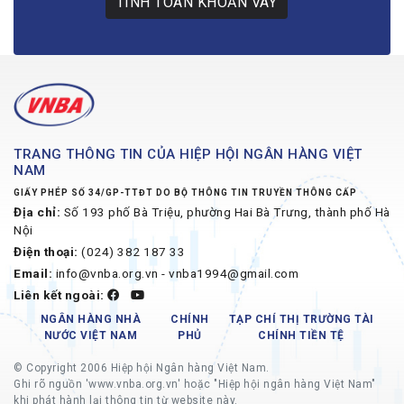
TÍNH TOÁN KHOẢN VAY
TRANG THÔNG TIN CỦA HIỆP HỘI NGÂN HÀNG VIỆT
NAM
GIẤY PHÉP SỐ 34/GP-TTĐT DO BỘ THÔNG TIN TRUYỀN THÔNG CẤP
Địa chỉ:
Số 193 phố Bà Triệu, phường Hai Bà Trưng, thành phố Hà
Nội
Điện thoại:
(024) 382 187 33
Email:
info@vnba.org.vn - vnba1994@gmail.com
Liên kết ngoài:
NGÂN HÀNG NHÀ
CHÍNH
TẠP CHÍ THỊ TRƯỜNG TÀI
NƯỚC VIỆT NAM
PHỦ
CHÍNH TIỀN TỆ
© Copyright 2006 Hiệp hội Ngân hàng Việt Nam.
Ghi rõ nguồn 'www.vnba.org.vn' hoặc "Hiệp hội ngân hàng Việt Nam"
khi phát hành lại thông tin từ website này.