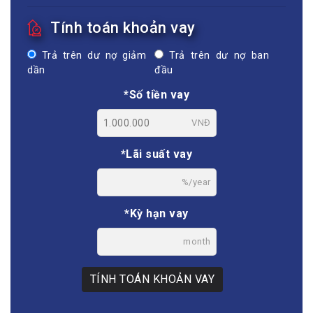
Tính toán khoản vay
Trả trên dư nợ giảm
Trả trên dư nợ ban
dần
đầu
*Số tiền vay
VNĐ
*Lãi suất vay
%/year
*Kỳ hạn vay
month
TÍNH TOÁN KHOẢN VAY