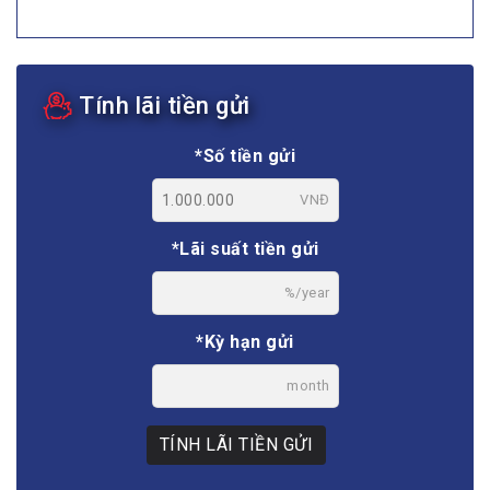
Tính lãi tiền gửi
*Số tiền gửi
VNĐ
*Lãi suất tiền gửi
%/year
*Kỳ hạn gửi
month
TÍNH LÃI TIỀN GỬI