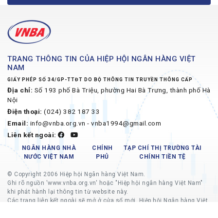
TRANG THÔNG TIN CỦA HIỆP HỘI NGÂN HÀNG VIỆT
NAM
GIẤY PHÉP SỐ 34/GP-TTĐT DO BỘ THÔNG TIN TRUYỀN THÔNG CẤP
Địa chỉ:
Số 193 phố Bà Triệu, phường Hai Bà Trưng, thành phố Hà
Nội
Điện thoại:
(024) 382 187 33
Email:
info@vnba.org.vn - vnba1994@gmail.com
Liên kết ngoài:
NGÂN HÀNG NHÀ
CHÍNH
TẠP CHÍ THỊ TRƯỜNG TÀI
NƯỚC VIỆT NAM
PHỦ
CHÍNH TIỀN TỆ
© Copyright 2006 Hiệp hội Ngân hàng Việt Nam.
Ghi rõ nguồn 'www.vnba.org.vn' hoặc "Hiệp hội ngân hàng Việt Nam"
khi phát hành lại thông tin từ website này.
Các trang liên kết ngoài sẽ mở ở cửa sổ mới, Hiệp hội Ngân hàng Việt
Nam không chịu trách nhiệm về nội dung các trang liên kết ngoài.