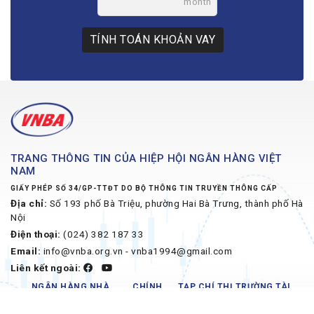
month
TÍNH TOÁN KHOẢN VAY
TRANG THÔNG TIN CỦA HIỆP HỘI NGÂN HÀNG VIỆT
NAM
GIẤY PHÉP SỐ 34/GP-TTĐT DO BỘ THÔNG TIN TRUYỀN THÔNG CẤP
Địa chỉ:
Số 193 phố Bà Triệu, phường Hai Bà Trưng, thành phố Hà
Nội
Điện thoại:
(024) 382 187 33
Email:
info@vnba.org.vn - vnba1994@gmail.com
Liên kết ngoài:
NGÂN HÀNG NHÀ
CHÍNH
TẠP CHÍ THỊ TRƯỜNG TÀI
NƯỚC VIỆT NAM
PHỦ
CHÍNH TIỀN TỆ