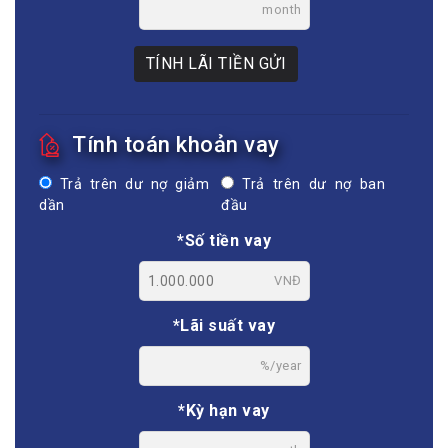
month
TÍNH LÃI TIỀN GỬI
Tính toán khoản vay
Trả trên dư nợ giảm
Trả trên dư nợ ban
dần
đầu
*Số tiền vay
VNĐ
*Lãi suất vay
%/year
*Kỳ hạn vay