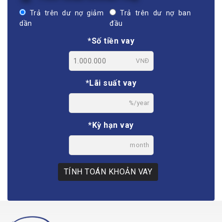
Trả trên dư nợ giảm
Trả trên dư nợ ban
dần
đầu
*Số tiền vay
VNĐ
*Lãi suất vay
%/year
*Kỳ hạn vay
month
TÍNH TOÁN KHOẢN VAY