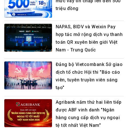
mức vay tín chấp lên đến 500
triệu đồng
NAPAS, BIDV và Weixin Pay
hợp tác mở rộng dịch vụ thanh
toán QR xuyên biên giới Việt
Nam - Trung Quốc
Đảng bộ Vietcombank Sở giao
dịch tổ chức Hội thi "Báo cáo
viên, tuyên truyền viên sáng
tạo"
Agribank năm thứ hai liên tiếp
được ABF vinh danh "Ngân
hàng cung cấp dịch vụ ngoại
tệ tốt nhất Việt Nam"