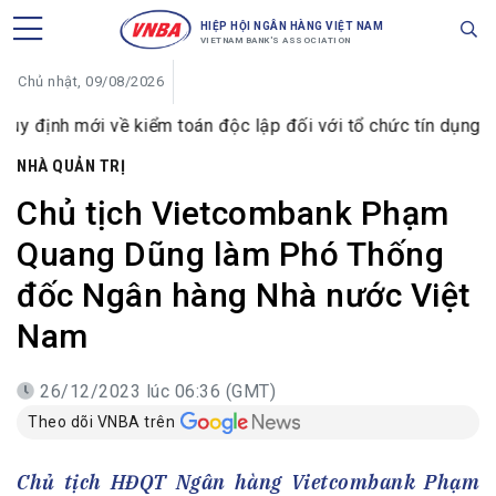
HIỆP HỘI NGÂN HÀNG VIỆT NAM
VIETNAM BANK'S ASSOCIATION
Chủ nhật, 09/08/2026
 mới về kiểm toán độc lập đối với tổ chức tín dụng từ ngày 
NHÀ QUẢN TRỊ
Chủ tịch Vietcombank Phạm
Quang Dũng làm Phó Thống
đốc Ngân hàng Nhà nước Việt
Nam
26/12/2023 lúc 06:36 (GMT)
Theo dõi VNBA trên
Chủ tịch HĐQT Ngân hàng Vietcombank Phạm