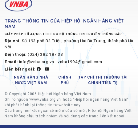
TRANG THÔNG TIN CỦA HIỆP HỘI NGÂN HÀNG VIỆT
NAM
GIẤY PHÉP SỐ 34/GP-TTĐT DO BỘ THÔNG TIN TRUYỀN THÔNG CẤP
Địa chỉ:
Số 193 phố Bà Triệu, phường Hai Bà Trưng, thành phố Hà
Nội
Điện thoại:
(024) 382 187 33
Email:
info@vnba.org.vn - vnba1994@gmail.com
Liên kết ngoài:
NGÂN HÀNG NHÀ
CHÍNH
TẠP CHÍ THỊ TRƯỜNG TÀI
NƯỚC VIỆT NAM
PHỦ
CHÍNH TIỀN TỆ
© Copyright 2006 Hiệp hội Ngân hàng Việt Nam.
Ghi rõ nguồn 'www.vnba.org.vn' hoặc "Hiệp hội ngân hàng Việt Nam"
khi phát hành lại thông tin từ website này.
Các trang liên kết ngoài sẽ mở ở cửa sổ mới, Hiệp hội Ngân hàng Việt
Nam không chịu trách nhiệm về nội dung các trang liên kết ngoài.