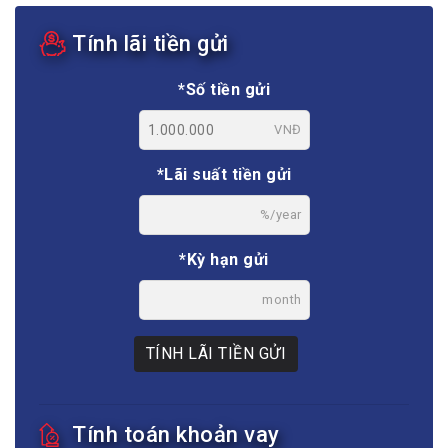
Tính lãi tiền gửi
*Số tiền gửi
VNĐ
*Lãi suất tiền gửi
%/year
*Kỳ hạn gửi
month
TÍNH LÃI TIỀN GỬI
Tính toán khoản vay