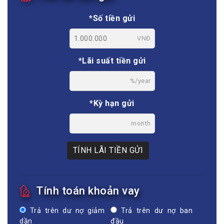
*Số tiền gửi
VNĐ
*Lãi suất tiền gửi
%/year
*Kỳ hạn gửi
month
TÍNH LÃI TIỀN GỬI
Tính toán khoản vay
Trả trên dư nợ giảm
Trả trên dư nợ ban
dần
đầu