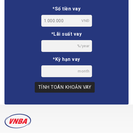
*Số tiền vay
VNĐ
*Lãi suất vay
%/year
*Kỳ hạn vay
month
TÍNH TOÁN KHOẢN VAY