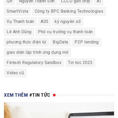
QR
Nguyễn Thanh Sơn
CCCD gắn chip
AI
SmartVista
Công ty BPC Banking Technologies
Vụ Thanh toán
A05
kỷ nguyên số
Lê Anh Dũng
Phó vụ trưởng vụ thanh toán
phương thức điện tử
BigData
P2P lending
giao diện lập trình ứng dụng mở
Fintech Regulatory Sandbox
Tin tức 2023
Video cũ
XEM THÊM
#TIN TỨC