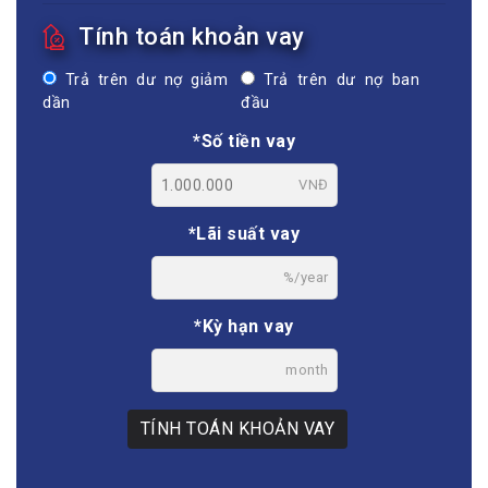
Tính toán khoản vay
Trả trên dư nợ giảm
Trả trên dư nợ ban
dần
đầu
*Số tiền vay
VNĐ
*Lãi suất vay
%/year
*Kỳ hạn vay
month
TÍNH TOÁN KHOẢN VAY