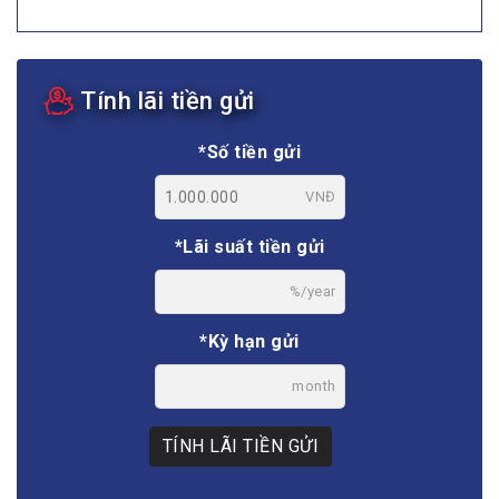
Tính lãi tiền gửi
*Số tiền gửi
VNĐ
*Lãi suất tiền gửi
%/year
*Kỳ hạn gửi
month
TÍNH LÃI TIỀN GỬI