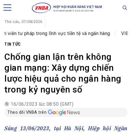
HIỆP HỘI NGÂN HÀNG VIỆT NAM
VIETNAM BANK'S ASSOCIATION
Thứ sáu, 07/08/2026
tư pháp trong lĩnh vực tiền tệ và ngân hàng
VIB đổi tê
TIN TỨC
Chống gian lận trên không
gian mạng: Xây dựng chiến
lược hiệu quả cho ngân hàng
trong kỷ nguyên số
16/06/2023 lúc 08:50 (GMT)
Theo dõi VNBA trên
Sáng 13/06/2023, tại Hà Nội, Hiệp hội Ngân