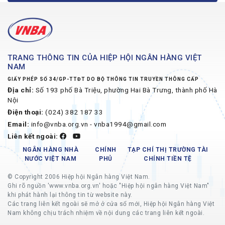
TRANG THÔNG TIN CỦA HIỆP HỘI NGÂN HÀNG VIỆT
NAM
GIẤY PHÉP SỐ 34/GP-TTĐT DO BỘ THÔNG TIN TRUYỀN THÔNG CẤP
Địa chỉ:
Số 193 phố Bà Triệu, phường Hai Bà Trưng, thành phố Hà
Nội
Điện thoại:
(024) 382 187 33
Email:
info@vnba.org.vn - vnba1994@gmail.com
Liên kết ngoài:
NGÂN HÀNG NHÀ
CHÍNH
TẠP CHÍ THỊ TRƯỜNG TÀI
NƯỚC VIỆT NAM
PHỦ
CHÍNH TIỀN TỆ
© Copyright 2006 Hiệp hội Ngân hàng Việt Nam.
Ghi rõ nguồn 'www.vnba.org.vn' hoặc "Hiệp hội ngân hàng Việt Nam"
khi phát hành lại thông tin từ website này.
Các trang liên kết ngoài sẽ mở ở cửa sổ mới, Hiệp hội Ngân hàng Việt
Nam không chịu trách nhiệm về nội dung các trang liên kết ngoài.