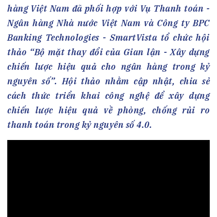
hàng Việt Nam đã phối hợp với Vụ Thanh toán -
Ngân hàng Nhà nước Việt Nam và Công ty BPC
Banking Technologies - SmartVista tổ chức hội
thảo “Bộ mặt thay đổi của Gian lận - Xây dựng
chiến lược hiệu quả cho ngân hàng trong kỷ
nguyên số”. Hội thảo nhằm cập nhật, chia sẻ
cách thức triển khai công nghệ để xây dựng
chiến lược hiệu quả về phòng, chống rủi ro
thanh toán trong kỷ nguyên số 4.0.