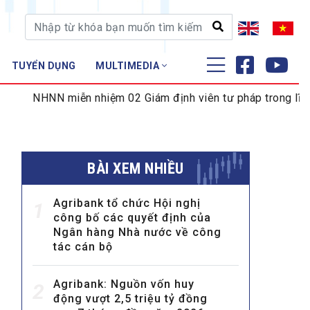
TUYỂN DỤNG
MULTIMEDIA
ĐÀO TẠO - NGHIÊN CỨU
miễn nhiệm 02 Giám định viên tư pháp trong lĩnh vực tiền t
Nghiệp vụ - Chứng chỉ
Tập huấn
BÀI XEM NHIỀU
Agribank tổ chức Hội nghị
1
công bố các quyết định của
Ngân hàng Nhà nước về công
tác cán bộ
Agribank: Nguồn vốn huy
2
động vượt 2,5 triệu tỷ đồng