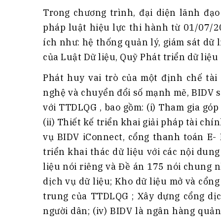
Tài chín
Bộ Chuẩn mực Đạo đức nghề nghiệp
Trong chương trình, đại diện lãnh đ
Đấu giá 
Đối tác
pháp luật hiệu lực thi hành từ 01/07/2
Thanh t
ích như: hệ thống quản lý, giám sát dữ li
Nhà quản
của Luật Dữ liệu, Quỹ Phát triển dữ liệu
Cơ hội v
Phát huy vai trò của một định chế tài
GÓP Ý CHÍNH SÁCH
ĐẤU GIÁ TÀI
nghệ và chuyển đổi số mạnh mẽ, BIDV sẽ
Dự thảo luật
với TTDLQG , bao gồm: (i) Tham gia gó
Tư vấn – Hỏi đáp
(ii) Thiết kế triển khai giải pháp tài ch
Tra cứu văn bản
vụ BIDV iConnect, cổng thanh toán E- Me
triển khai thác dữ liệu với các nội dun
liệu nói riêng và Đề án 175 nói chung 
dịch vụ dữ liệu; Kho dữ liệu mở và cổn
trung của TTDLQG ; Xây dựng cổng dịc
người dân; (iv) BIDV là ngân hàng quản