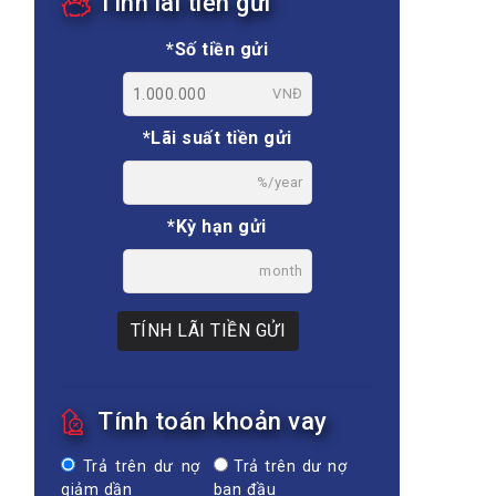
Tính lãi tiền gửi
*Số tiền gửi
VNĐ
*Lãi suất tiền gửi
%/year
*Kỳ hạn gửi
month
TÍNH LÃI TIỀN GỬI
Tính toán khoản vay
Trả trên dư nợ
Trả trên dư nợ
giảm dần
ban đầu