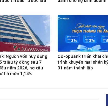
rước tin sau" trước lừa
dành cho hộ kinh doanh
nk: Nguồn vốn huy động
Co-opBank triển khai c
5 triệu tỷ đồng sau 7
trình khuyến mại nhân k
đầu năm 2026, nợ xấu
31 năm thành lập
oát ở mức 1,14%