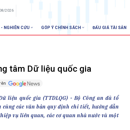
/08/2026
 - NGHIÊN CỨU
GÓP Ý CHÍNH SÁCH
ĐẤU GIÁ TÀI SẢN
HỘI VIÊN
NHNN 
Danh sách hội viên
Gia nhập VNBA
 VNBA
g tâm Dữ liệu quốc gia
 Tuần VNBA
trên
gân hàng
Dữ liệu quốc gia (TTDLQG) - Bộ Công an đã tổ
t
u cùng các văn bản quy định chi tiết, hướng dẫn
ghiệp vụ liên quan, các cơ quan nhà nước và một