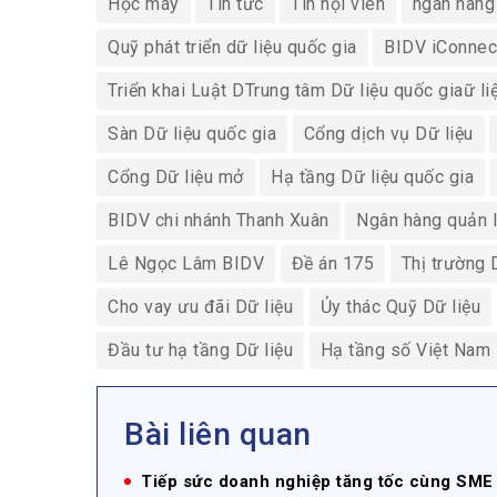
Học máy
Tin tức
Tin hội viên
ngan hang
Quỹ phát triển dữ liệu quốc gia
BIDV iConnec
Triển khai Luật DTrung tâm Dữ liệu quốc giaữ li
Sàn Dữ liệu quốc gia
Cổng dịch vụ Dữ liệu
Cổng Dữ liệu mở
Hạ tầng Dữ liệu quốc gia
BIDV chi nhánh Thanh Xuân
Ngân hàng quản l
Lê Ngọc Lâm BIDV
Đề án 175
Thị trường 
Cho vay ưu đãi Dữ liệu
Ủy thác Quỹ Dữ liệu
Đầu tư hạ tầng Dữ liệu
Hạ tầng số Việt Nam
Bài liên quan
Tiếp sức doanh nghiệp tăng tốc cùng SME 