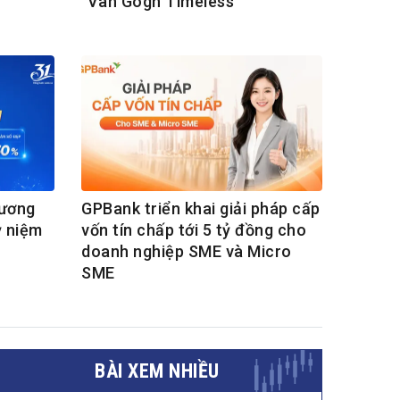
"Van Gogh Timeless"
hương
GPBank triển khai giải pháp cấp
ỷ niệm
vốn tín chấp tới 5 tỷ đồng cho
doanh nghiệp SME và Micro
SME
BÀI XEM NHIỀU