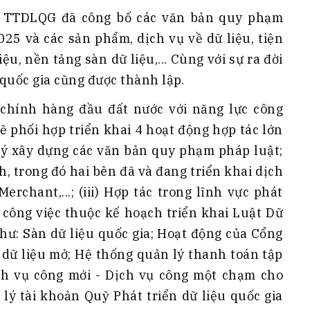
h Tiêu dùng
ạo TTDLQG đã công bố các văn bản quy phạm
tài sản
025 và các sản phẩm, dịch vụ về dữ liệu, tiện
oán –Thẻ
ệu, nền tảng sàn dữ liệu,... Cùng với sự ra đời
 trị
 quốc gia cũng được thành lập.
iệc làm
 chính hàng đầu đất nước với năng lực công
 SẢN
TUYỂN DỤNG
 phối hợp triển khai 4 hoạt động hợp tác lớn
p ý xây dựng các văn bản quy phạm pháp luật;
ính, trong đó hai bên đã và đang triển khai dịch
rchant,...; (iii) Hợp tác trong lĩnh vực phát
g công việc thuộc kế hoạch triển khai Luật Dữ
như: Sàn dữ liệu quốc gia; Hoạt động của Cổng
g dữ liệu mở; Hệ thống quản lý thanh toán tập
h vụ công mới - Dịch vụ công một chạm cho
 lý tài khoản Quỹ Phát triển dữ liệu quốc gia