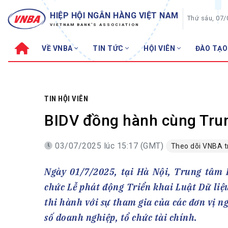
HIỆP HỘI NGÂN HÀNG VIỆT NAM
Thứ sáu, 07
VIETNAM BANK'S ASSOCIATION
VỀ VNBA
TIN TỨC
HỘI VIÊN
ĐÀO TẠO
Về VNBA
TIN TỨC
Cơ cấu tổ chức
Tin Hiệp hội
Sơ đồ tổ chức
Sự kiện
TIN HỘI VIÊN
Hội đồng Hiệp hội
30 năm
BIDV đồng hành cùng Trun
Thường trực Hiệp hội
Bản tin
03/07/2025 lúc 15:17 (GMT)
Cơ quan Thường trực
Theo dõi VNBA 
Tin Hội viên
Điều lệ
Tin ngành n
Ngày 01/7/2025, tại Hà Nội, Trung tâm 
Lịch sử phát triển
Topic nổi bậ
chức Lễ phát động Triển khai Luật Dữ liệ
VNBA các thời kỳ
Đào tạo
thi hành với sự tham gia của các đơn vị n
Fintech
Thành tích – Giải thưởng
số doanh nghiệp, tổ chức tài chính.