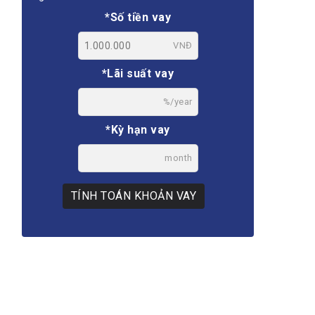
*Số tiền vay
VNĐ
*Lãi suất vay
%/year
*Kỳ hạn vay
month
TÍNH TOÁN KHOẢN VAY