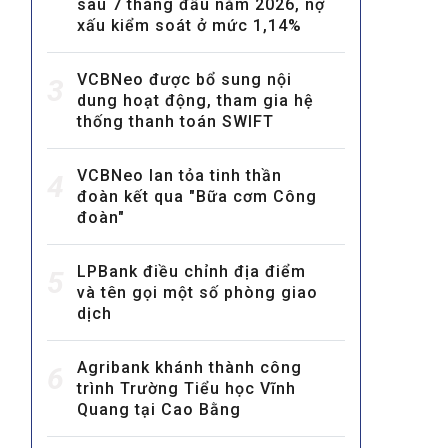
sau 7 tháng đầu năm 2026, nợ
xấu kiểm soát ở mức 1,14%
VCBNeo được bổ sung nội
3
dung hoạt động, tham gia hệ
thống thanh toán SWIFT
VCBNeo lan tỏa tinh thần
MULTIMEDIA
4
đoàn kết qua "Bữa cơm Công
Video
đoàn"
E-magazines
LPBank điều chỉnh địa điểm
5
Photos
và tên gọi một số phòng giao
dịch
Agribank khánh thành công
6
trình Trường Tiểu học Vĩnh
Quang tại Cao Bằng