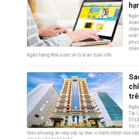
hạ
Ngân
doan
chào 
soát
phươ
nhằm
Ngân hàng Nhà nước về tỷ lệ an toàn vốn.
Sa
ch
tr
Ngày
Tài 
0153
Chi 
theo phương án sắp xếp lại đơn vị hành chính của các đ