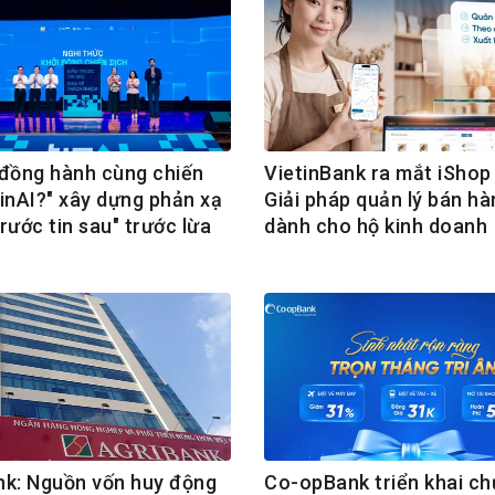
ồng hành cùng chiến
VietinBank ra mắt iShop 
TinAI?" xây dựng phản xạ
Giải pháp quản lý bán hà
rước tin sau" trước lừa
dành cho hộ kinh doanh
nk: Nguồn vốn huy động
Co-opBank triển khai c