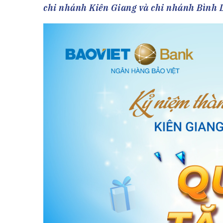
Tài chín
Bộ Chuẩn mực Đạo đức nghề nghiệp
chi nhánh Kiên Giang và chi nhánh Bình 
Đấu giá 
Đối tác
Thanh t
Nhà quản
Cơ hội v
GÓP Ý CHÍNH SÁCH
ĐẤU GIÁ TÀI
Dự thảo luật
Tư vấn – Hỏi đáp
Tra cứu văn bản