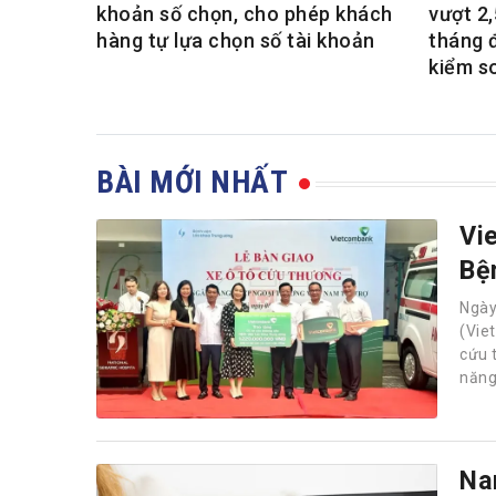
khoản số chọn, cho phép khách
vượt 2,
hàng tự lựa chọn số tài khoản
tháng 
kiểm s
BÀI MỚI NHẤT
Vi
Bệ
Ngà
(Vie
cứu 
năng
Na