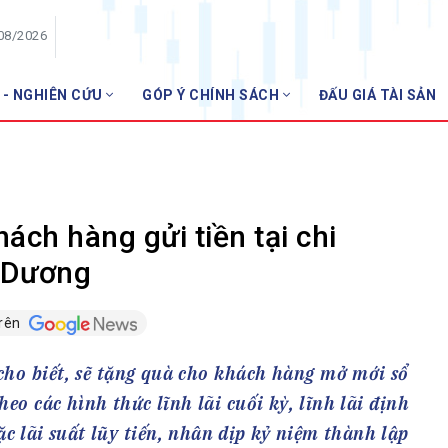
/08/2026
 - NGHIÊN CỨU
GÓP Ý CHÍNH SÁCH
ĐẤU GIÁ TÀI SẢN
HỘI VIÊN
NHN
Danh sách hội viên
Gia nhập VNBA
 VNBA
ch hàng gửi tiền tại chi
 Tuần VNBA
h Dương
trên
gân hàng
t
ho biết, sẽ tặng quà cho khách hàng mở mới sổ
heo các hình thức lĩnh lãi cuối kỳ, lĩnh lãi định
ặc lãi suất lũy tiến, nhân dịp kỷ niệm thành lập