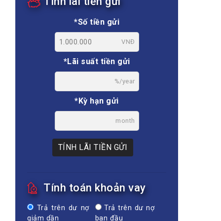
Tính lãi tiền gửi
*Số tiền gửi
VNĐ
*Lãi suất tiền gửi
%/year
*Kỳ hạn gửi
month
TÍNH LÃI TIỀN GỬI
Tính toán khoản vay
Trả trên dư nợ
Trả trên dư nợ
giảm dần
ban đầu