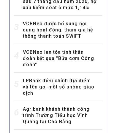
sau 7 tháng đầu năm 2026, nợ
xấu kiểm soát ở mức 1,14%
VCBNeo được bổ sung nội
3
dung hoạt động, tham gia hệ
thống thanh toán SWIFT
VCBNeo lan tỏa tinh thần
MULTIMEDIA
4
đoàn kết qua "Bữa cơm Công
Video
đoàn"
E-magazines
LPBank điều chỉnh địa điểm
5
Photos
và tên gọi một số phòng giao
dịch
Agribank khánh thành công
6
trình Trường Tiểu học Vĩnh
Quang tại Cao Bằng