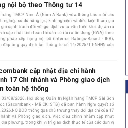
ng nội bộ theo Thông tư 14
 hàng TMCP Nam Á (Nam A Bank) vừa thông báo mời các
h nghiệp có đủ năng lực, kinh nghiệm và điều kiện tham gia
giá cạnh tranh đối với gói dịch vụ tư vấn triển khai dự án rà
 và cập nhật tính toán tài sản có rủi ro tín dụng (RWA) theo
ng pháp xếp hạng nội bộ (Internal Ratings-Based - IRB),
 đáp ứng quy định tại Thông tư số 14/2025/TT-NHNN của
combank cập nhật địa chỉ hành
ính 17 Chi nhánh và Phòng giao dịch
ên toàn hệ thống
 03/08/2026, Hội đồng Quản trị Ngân hàng TMCP Sài Gòn
Lộc (Sacombank - Mã CK: STB) đã ban hành Nghị quyết số
.2026.NQ.BOD thông qua chủ trương thay đổi địa chỉ của 17
nhánh và Phòng giao dịch. Việc điều chỉnh nhằm cập nhật
ịa phương, trong khi vị trí giao dịch thực tế của các đơn vị