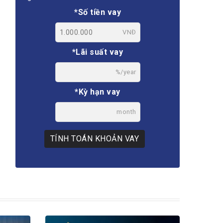
*Số tiền vay
VNĐ
*Lãi suất vay
%/year
*Kỳ hạn vay
month
TÍNH TOÁN KHOẢN VAY