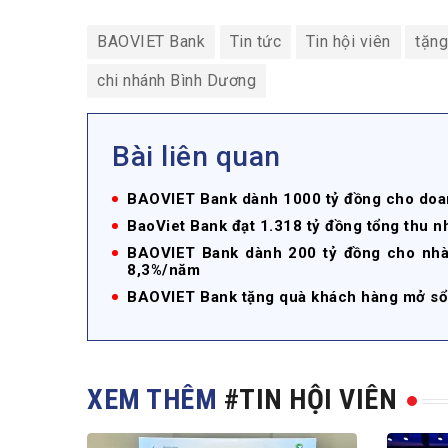
BAOVIET Bank
Tin tức
Tin hội viên
tặng
chi nhánh Bình Dương
Bài liên quan
BAOVIET Bank dành 1000 tỷ đồng cho doan
BaoViet Bank đạt 1.318 tỷ đồng tổng thu n
BAOVIET Bank dành 200 tỷ đồng cho nhà p
8,3%/năm
BAOVIET Bank tặng quà khách hàng mở sổ 
XEM THÊM
#TIN HỘI VIÊN