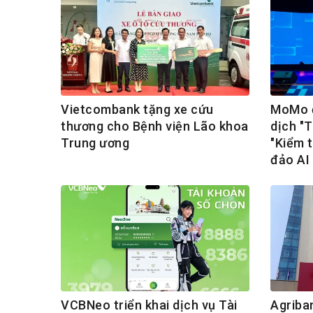
Vietcombank tặng xe cứu
MoMo đ
thương cho Bệnh viện Lão khoa
dịch "
Trung ương
"Kiểm t
đảo AI
VCBNeo triển khai dịch vụ Tài
Agriba