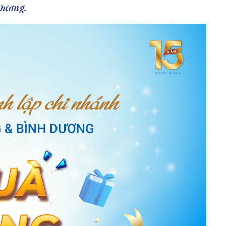
h Tiêu dùng
Dương.
tài sản
oán –Thẻ
 trị
iệc làm
 SẢN
TUYỂN DỤNG