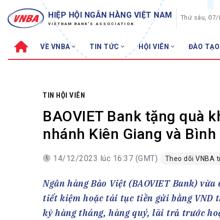
HIỆP HỘI NGÂN HÀNG VIỆT NAM
Thứ sáu, 07
VIETNAM BANK'S ASSOCIATION
VỀ VNBA
TIN TỨC
HỘI VIÊN
ĐÀO TẠO
Về VNBA
TIN TỨC
Cơ cấu tổ chức
Tin Hiệp hội
Sơ đồ tổ chức
Sự kiện
TIN HỘI VIÊN
Hội đồng Hiệp hội
30 năm
BAOVIET Bank tặng quà khá
Thường trực Hiệp hội
Bản tin
nhánh Kiên Giang và Bìn
Cơ quan Thường trực
Tin Hội viên
14/12/2023 lúc 16:37 (GMT)
Theo dõi VNBA 
Điều lệ
Tin ngành n
Lịch sử phát triển
Topic nổi bậ
Ngân hàng Bảo Việt (BAOVIET Bank) vừa c
VNBA các thời kỳ
Đào tạo
tiết kiệm hoặc tái tục tiền gửi bằng VND t
Fintech
Thành tích – Giải thưởng
kỳ hàng tháng, hàng quý, lãi trả trước ho