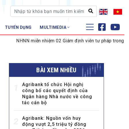
TUYỂN DỤNG
MULTIMEDIA
ĐÀO TẠO - NGHIÊN CỨU
N miễn nhiệm 02 Giám định viên tư pháp trong lĩnh vực tiền 
Nghiệp vụ - Chứng chỉ
Tập huấn
BÀI XEM NHIỀU
Agribank tổ chức Hội nghị
1
công bố các quyết định của
Ngân hàng Nhà nước về công
tác cán bộ
Agribank: Nguồn vốn huy
2
động vượt 2,5 triệu tỷ đồng