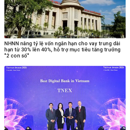
NHNN nâng tỷ lệ vốn ngắn hạn cho vay trung dài
hạn từ 30% lên 40%, hỗ trợ mục tiêu tăng trưởng
"2 con số"