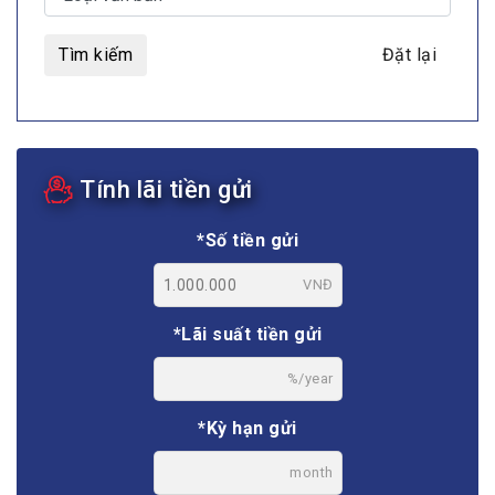
Tìm kiếm
Đặt lại
Tính lãi tiền gửi
*Số tiền gửi
VNĐ
*Lãi suất tiền gửi
%/year
*Kỳ hạn gửi
month