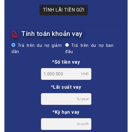
TÍNH LÃI TIỀN GỬI
Tính toán khoản vay
Trả trên dư nợ giảm
Trả trên dư nợ ban
dần
đầu
*Số tiền vay
VNĐ
*Lãi suất vay
%/year
*Kỳ hạn vay
month