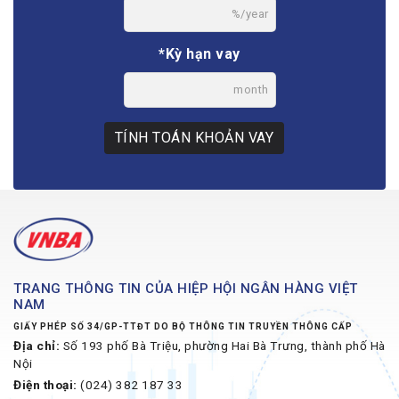
%/year
*Kỳ hạn vay
month
TÍNH TOÁN KHOẢN VAY
TRANG THÔNG TIN CỦA HIỆP HỘI NGÂN HÀNG VIỆT
NAM
GIẤY PHÉP SỐ 34/GP-TTĐT DO BỘ THÔNG TIN TRUYỀN THÔNG CẤP
Địa chỉ:
Số 193 phố Bà Triệu, phường Hai Bà Trưng, thành phố Hà
Nội
Điện thoại:
(024) 382 187 33