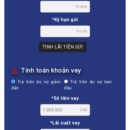
%/year
*Kỳ hạn gửi
month
TÍNH LÃI TIỀN GỬI
Tính toán khoản vay
Trả trên dư nợ giảm
Trả trên dư nợ ban
dần
đầu
*Số tiền vay
VNĐ
*Lãi suất vay