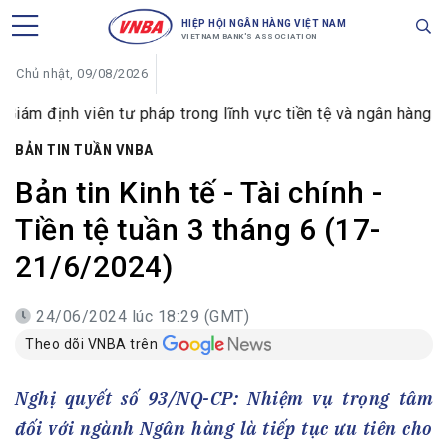
HIỆP HỘI NGÂN HÀNG VIỆT NAM
VIETNAM BANK'S ASSOCIATION
Chủ nhật, 09/08/2026
 viên tư pháp trong lĩnh vực tiền tệ và ngân hàng
VIB đ
BẢN TIN TUẦN VNBA
Bản tin Kinh tế - Tài chính -
Tiền tệ tuần 3 tháng 6 (17-
21/6/2024)
24/06/2024 lúc 18:29 (GMT)
Theo dõi VNBA trên
Nghị quyết số 93/NQ-CP: Nhiệm vụ trọng tâm
đối với ngành Ngân hàng là tiếp tục ưu tiên cho