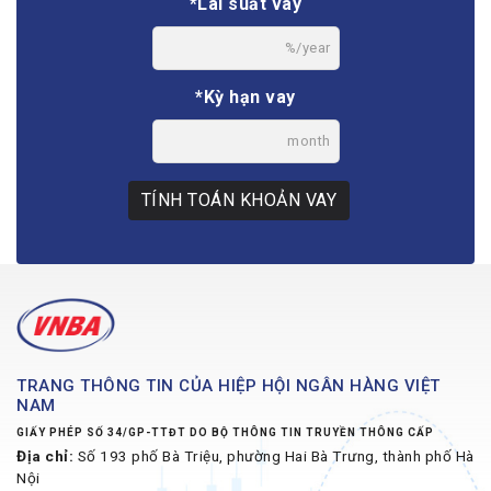
*Lãi suất vay
%/year
*Kỳ hạn vay
month
TÍNH TOÁN KHOẢN VAY
TRANG THÔNG TIN CỦA HIỆP HỘI NGÂN HÀNG VIỆT
NAM
GIẤY PHÉP SỐ 34/GP-TTĐT DO BỘ THÔNG TIN TRUYỀN THÔNG CẤP
Địa chỉ:
Số 193 phố Bà Triệu, phường Hai Bà Trưng, thành phố Hà
Nội