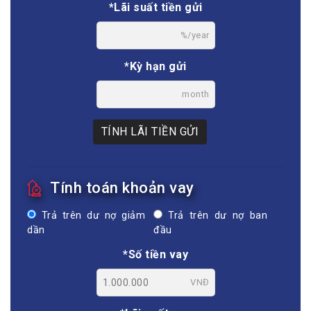
*Lãi suất tiền gửi
%/year
*Kỳ hạn gửi
month
TÍNH LÃI TIỀN GỬI
Tính toán khoản vay
Trả trên dư nợ giảm
Trả trên dư nợ ban
dần
đầu
*Số tiền vay
VNĐ