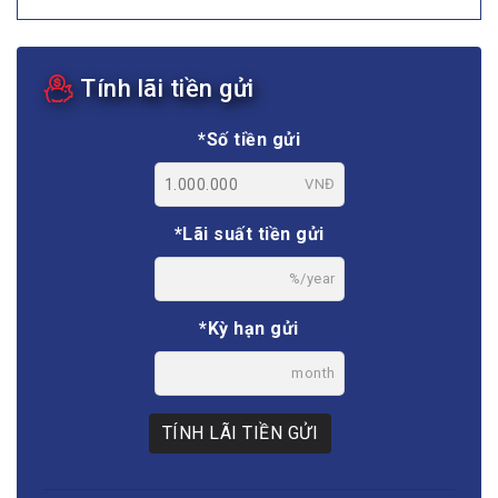
Tính lãi tiền gửi
*Số tiền gửi
VNĐ
*Lãi suất tiền gửi
%/year
*Kỳ hạn gửi
month
TÍNH LÃI TIỀN GỬI