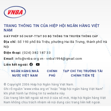
TRANG THÔNG TIN CỦA HIỆP HỘI NGÂN HÀNG VIỆT
NAM
GIẤY PHÉP SỐ 34/GP-TTĐT DO BỘ THÔNG TIN TRUYỀN THÔNG CẤP
Địa chỉ:
Số 193 phố Bà Triệu, phường Hai Bà Trưng, thành phố Hà
Nội
Điện thoại:
(024) 382 187 33
Email:
info@vnba.org.vn - vnba1994@gmail.com
Liên kết ngoài:
NGÂN HÀNG NHÀ
CHÍNH
TẠP CHÍ THỊ TRƯỜNG TÀI
NƯỚC VIỆT NAM
PHỦ
CHÍNH TIỀN TỆ
© Copyright 2006 Hiệp hội Ngân hàng Việt Nam.
Ghi rõ nguồn 'www.vnba.org.vn' hoặc "Hiệp hội ngân hàng Việt Nam"
khi phát hành lại thông tin từ website này.
Các trang liên kết ngoài sẽ mở ở cửa sổ mới, Hiệp hội Ngân hàng Việt
Nam không chịu trách nhiệm về nội dung các trang liên kết ngoài.