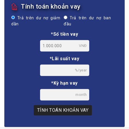
Tính toán khoản vay
Trả trên dư nợ giảm
Trả trên dư nợ ban
dần
đầu
*Số tiền vay
VNĐ
*Lãi suất vay
%/year
*Kỳ hạn vay
month
TÍNH TOÁN KHOẢN VAY