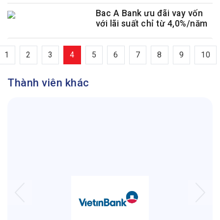
Bac A Bank ưu đãi vay vốn
với lãi suất chỉ từ 4,0%/năm
1
2
3
4
5
6
7
8
9
10
Thành viên khác