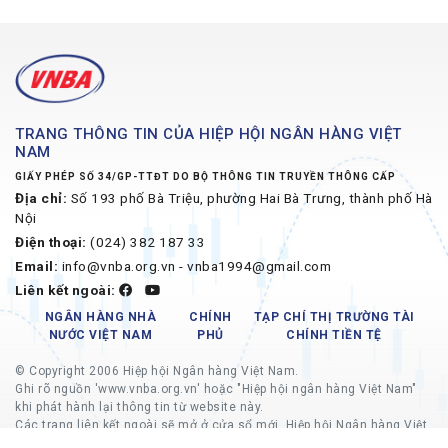
TRANG THÔNG TIN CỦA HIỆP HỘI NGÂN HÀNG VIỆT
NAM
GIẤY PHÉP SỐ 34/GP-TTĐT DO BỘ THÔNG TIN TRUYỀN THÔNG CẤP
Địa chỉ:
Số 193 phố Bà Triệu, phường Hai Bà Trưng, thành phố Hà
Nội
Điện thoại:
(024) 382 187 33
Email:
info@vnba.org.vn - vnba1994@gmail.com
Liên kết ngoài:
NGÂN HÀNG NHÀ
CHÍNH
TẠP CHÍ THỊ TRƯỜNG TÀI
NƯỚC VIỆT NAM
PHỦ
CHÍNH TIỀN TỆ
© Copyright 2006 Hiệp hội Ngân hàng Việt Nam.
Ghi rõ nguồn 'www.vnba.org.vn' hoặc "Hiệp hội ngân hàng Việt Nam"
khi phát hành lại thông tin từ website này.
Các trang liên kết ngoài sẽ mở ở cửa sổ mới, Hiệp hội Ngân hàng Việt
Nam không chịu trách nhiệm về nội dung các trang liên kết ngoài.